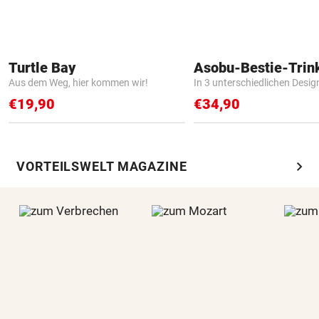
Turtle Bay
Asobu-Bestie-Trin
Aus dem Weg, hier kommen wir!
In 3 unterschiedlichen Desig
€19,90
€34,90
chevron_right
VORTEILSWELT MAGAZINE