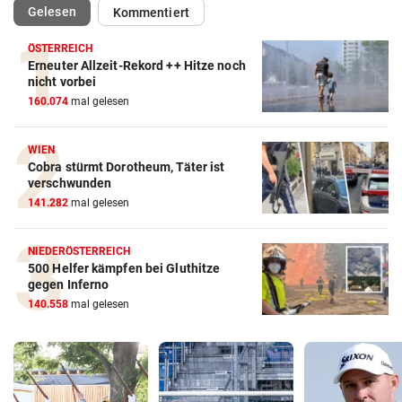
(ausgewählt)
Gelesen
Kommentiert
ÖSTERREICH
Erneuter Allzeit-Rekord ++ Hitze noch
nicht vorbei
160.074
mal gelesen
WIEN
Cobra stürmt Dorotheum, Täter ist
verschwunden
141.282
mal gelesen
NIEDERÖSTERREICH
500 Helfer kämpfen bei Gluthitze
gegen Inferno
140.558
mal gelesen