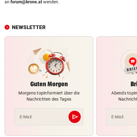
an
forum@krone.at
wenden.
NEWSLETTER
Guten Morgen
Br
Morgens topinformiert über die
Abends topin
Nachrichten des Tages
Nachrich
send
E-Mail
E-Mail
Abschicken