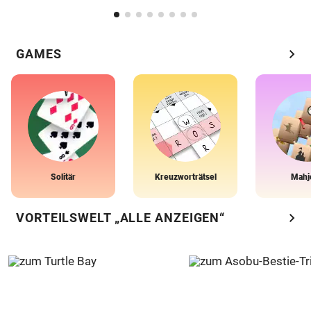
chevron_right
GAMES
Solitär
Kreuzworträtsel
Mahj
chevron_right
VORTEILSWELT „ALLE ANZEIGEN“