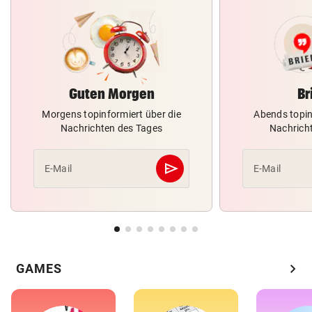
Guten Morgen
Br
Morgens topinformiert über die
Abends topin
Nachrichten des Tages
Nachrich
send
E-Mail
E-Mail
Abschicken
chevron_right
GAMES