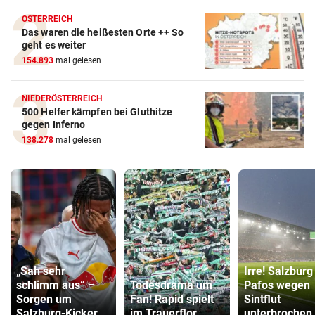
ÖSTERREICH
Das waren die heißesten Orte ++ So
geht es weiter
154.893
mal gelesen
NIEDERÖSTERREICH
500 Helfer kämpfen bei Gluthitze
gegen Inferno
138.278
mal gelesen
„Sah sehr
Irre! Salzburg
schlimm aus“ –
Todesdrama um
Pafos wegen
Sorgen um
Fan! Rapid spielt
Sintflut
Salzburg-Kicker
im Trauerflor
unterbrochen