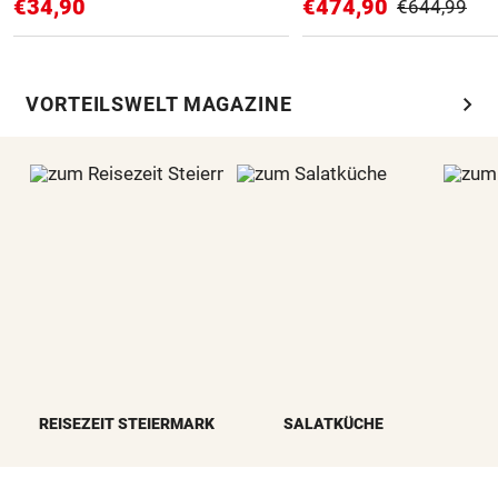
€34,90
€474,90
€644,99
chevron_right
VORTEILSWELT MAGAZINE
REISEZEIT STEIERMARK
SALATKÜCHE