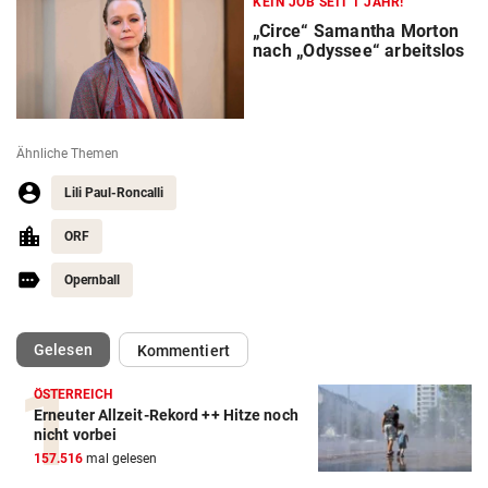
KEIN JOB SEIT 1 JAHR!
„Circe“ Samantha Morton
nach „Odyssee“ arbeitslos
Ähnliche Themen
Lili Paul-Roncalli
ORF
Opernball
(ausgewählt)
Gelesen
Kommentiert
ÖSTERREICH
Erneuter Allzeit-Rekord ++ Hitze noch
nicht vorbei
157.516
mal gelesen