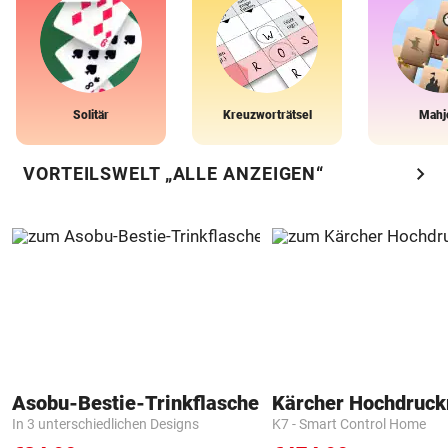
Solitär
Kreuzworträtsel
Mahj
chevron_right
VORTEILSWELT „ALLE ANZEIGEN“
Asobu-Bestie-Trinkflasche
Kärcher Hochdruck
In 3 unterschiedlichen Designs
K7 - Smart Control Home