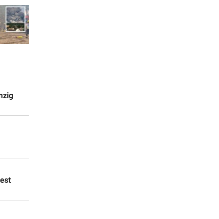
nzig
est