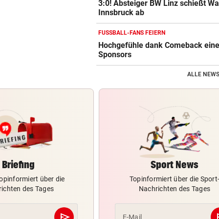
3:0! Absteiger BW Linz schießt W
Innsbruck ab
FUSSBALL-FANS FEIERN
Hochgefühle dank Comeback eines
Sponsors
ALLE NEWS
Briefing
Sport News
opinformiert über die
Topinformiert über die Sport
ichten des Tages
Nachrichten des Tages
send
s
E-Mail