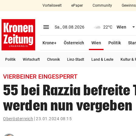
Vorteilswelt
ePaper
Community
Gewinns
close
Schließen
menu
Menü aufklappen
Sa., 08.08.2026
22°C
Wien
Abonnieren
(ausgewählt)
Krone+
Österreich
Wien
Politik
Star
account_circle
arrow_right
Anmelden
Politik
Wirtschaft
Chronik
Linz-Stadt
Land & Leute
Kultur & F
pin_drop
arrow_right
Bundesland auswäh
Wien
VIERBEINER EINGESPERRT
bookmark
Merkliste
55 bei Razzia befreite 
werden nun vergeben
Suchbegriff
search
eingeben
Oberösterreich
23.01.2024 08:15