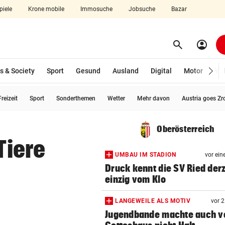
piele
Krone mobile
Immosuche
Jobsuche
Bazar
search
account_circle
Menü aufklappen
Suchen
s & Society
Sport
Gesund
Ausland
Digital
Motor
Wir
reizeit
Sport
Sonderthemen
Wetter
Mehr davon
Austria goes Zr
len
Oberösterreich
Tiere
UMBAU IM STADION
vor ein
Druck kennt die SV Ried derz
einzig vom Klo
LANGEWEILE ALS MOTIV
vor 
Jugendbande machte auch v