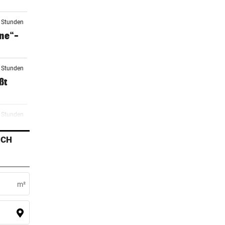
3 Stunden
one“-
9 Stunden
ßt
1 Stunden
k
ICH
2 Stunden
m²
5 Stunden
oft