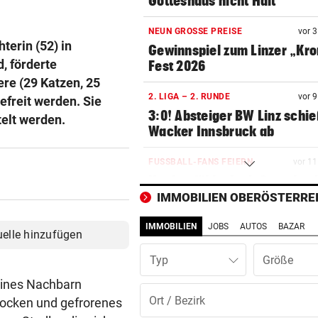
Gotteshaus nicht Halt
NEUN GROSSE PREISE
vor 
terin (52) in
Gewinnspiel zum Linzer „Kr
d, förderte
Fest 2026
ere (29 Katzen, 25
2. LIGA – 2. RUNDE
vor 
freit werden. Sie
3:0! Absteiger BW Linz schie
telt werden.
Wacker Innsbruck ab
FUSSBALL-FANS FEIERN
vor 1
Hochgefühle dank Comebac
eines Kult-Sponsors
IMMOBILIEN OBERÖSTERRE
IMMOBILIEN
JOBS
AUTOS
BAZAR
SCHLÜSSEL IM PKW
vor 1
uelle hinzufügen
Dreijähriger Bub wurde aus
Typ
heißem Auto gerettet
eines Nachbarn
ZANK WÄHREND FERIEN
vor 1
rocken und gefrorenes
Geschwister: Warum jetzt so 