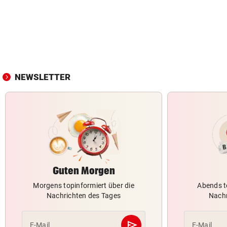
NEWSLETTER
Guten Morgen
Morgens topinformiert über die
Abends t
Nachrichten des Tages
Nachr
send
E-Mail
E-Mail