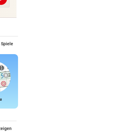
Abschicken
 Spiele
u
Snake
zeigen