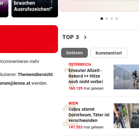
er
brauchen
GAK gegen
Gefährder,
Bäcker zu Steuersenkung: „
Ausrufezeichen!“
Austria Lustenau
soll abschi
Kunden ist das egal“
MYSTERIÖSE „GRAFFITIS“
vor 
Zugezogener Linksextremer 
chevron_right
TOP 3
Schmierfink entlarvt
(ausgewählt)
Gelesen
Kommentiert
VON HOF VERSCHWUNDEN
vor 
Vermisstes Kätzchen-Quartet
ein Kommentieren mehr
ÖSTERREICH
wieder vereint
Erneuter Allzeit-
skutieren:
Themenübersicht
.
Rekord ++ Hitze
noch nicht vorbei
TROCKEN WIE NIE
vor 
forum@krone.at
wenden.
160.139
mal gelesen
Hitze-Hammer! Wo Grillfans 
Feuerpause haben
WIEN
Cobra stürmt
Dorotheum, Täter ist
verschwunden
141.353
mal gelesen