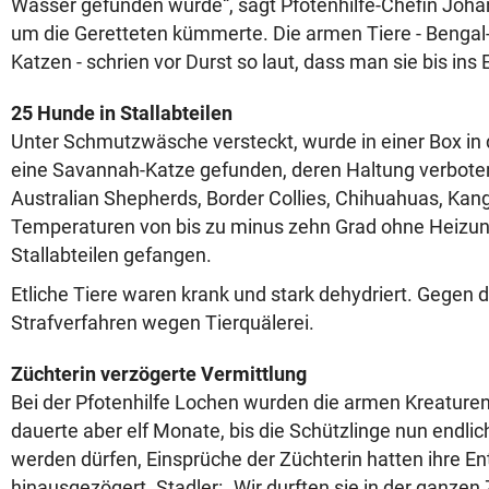
Wasser gefunden wurde“, sagt Pfotenhilfe-Chefin Johan
um die Geretteten kümmerte. Die armen Tiere - Bengal
Katzen - schrien vor Durst so laut, dass man sie bis ins
25 Hunde in Stallabteilen
Unter Schmutzwäsche versteckt, wurde in einer Box in
eine Savannah-Katze gefunden, deren Haltung verboten
Australian Shepherds, Border Collies, Chihuahuas, Kang
Temperaturen von bis zu minus zehn Grad ohne Heizun
Stallabteilen gefangen.
Etliche Tiere waren krank und stark dehydriert. Gegen di
Strafverfahren wegen Tierquälerei.
Züchterin verzögerte Vermittlung
Bei der Pfotenhilfe Lochen wurden die armen Kreaturen
dauerte aber elf Monate, bis die Schützlinge nun endlic
werden dürfen, Einsprüche der Züchterin hatten ihre E
hinausgezögert. Stadler: „Wir durften sie in der ganzen Z