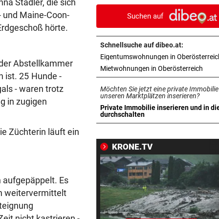
na Stadler, die sich
die Fetzen fliegen
- und Maine-Coon-
Suchen auf
 Erdgeschoß hörte.
JUGENDLICHE ALS OPFER
vor 1
Penisbilder verschickt: So
Schnellsuche auf dibeo.at:
reagierten die Vereine
Eigentumswohnungen in Oberösterreic
 der Abstellkammer
in ne
Mietwohnungen in Oberösterreich
ABER KEIN MORDVERSUCH
vor 1
 ist. 25 Hunde -
Messerstecher muss für zwe
als - waren trotz
Möchten Sie jetzt eine private Immobilie
Jahre ins Gefängnis
unseren Marktplätzen inserieren?
g in zugigen
Private Immobilie inserieren und in di
in neuem Tab öffnen
durchschalten
REKORDMONAT FÜR RETTER
vor 1
Seit Wochen kein einziger T
e Züchterin läuft ein
ohne Bergeinsatz
KRONE.TV
ERHÖHTE WERTE:
vor 1
Der nächste Badesee muss j
 aufgepäppelt. Es
geschlossen werden
h weitervermittelt
nteignung
OBERÖSTERREICH
vor 1
eit nicht kastrieren -