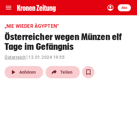
menu
account_circle
Navigation
Anmelden
Abo
close
Schließen
ein-/ausklappen
„NIE WIEDER ÄGYPTEN“
Abonnieren
Österreicher wegen Münzen elf
Tage im Gefängnis
account_circle
arrow_right
Anmelden
Österreich
12.01.2024 19:55
pin_drop
arrow_right
Bundesland auswäh
Wien
play_arrow
Anhören
Teilen
bookmark
Merkliste
Suchbegriff
search
eingeben