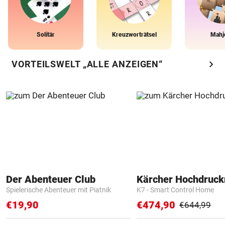
Solitär
Kreuzworträtsel
Mahj
chevron_right
VORTEILSWELT „ALLE ANZEIGEN“
Der Abenteuer Club
Kärcher Hochdruck
Spielerische Abenteuer mit Piatnik
K7 - Smart Control Home
€19,90
€474,90
€644,99