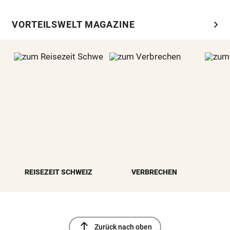
chevron_right
VORTEILSWELT MAGAZINE
REISEZEIT SCHWEIZ
VERBRECHEN
north
Zurück nach oben