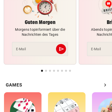
Guten Morgen
Br
Morgens topinformiert über die
Abends topin
Nachrichten des Tages
Nachrich
send
E-Mail
E-Mail
Abschicken
chevron_right
GAMES