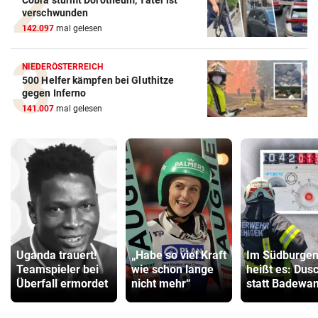
verschwunden
142.097
mal gelesen
NIEDERÖSTERREICH
500 Helfer kämpfen bei Gluthitze
gegen Inferno
141.007
mal gelesen
Uganda trauert!
„Habe so viel Kraft
Im Südburgen
Teamspieler bei
wie schon lange
heißt es: Dus
Überfall ermordet
nicht mehr“
statt Badewa