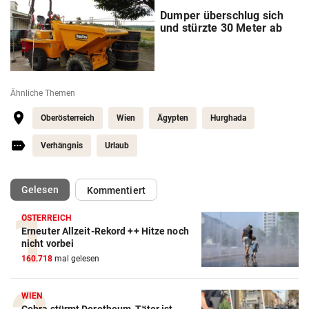
Dumper überschlug sich
und stürzte 30 Meter ab
Ähnliche Themen
Oberösterreich
Wien
Ägypten
Hurghada
Verhängnis
Urlaub
(ausgewählt)
Gelesen
Kommentiert
ÖSTERREICH
Erneuter Allzeit-Rekord ++ Hitze noch
nicht vorbei
160.718
mal gelesen
WIEN
Cobra stürmt Dorotheum, Täter ist