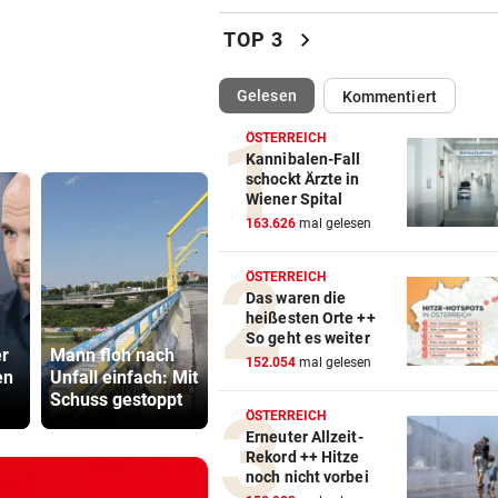
Darum spielte Sturm Graz o
chevron_right
TOP 3
Brustsponsor
(ausgewählt)
Gelesen
Kommentiert
„KRONE“-INTERVIEW
vor 
Sabrina Setlur: „Mein Weg w
ÖSTERREICH
hart, aber ehrlich“
Kannibalen-Fall
schockt Ärzte in
Wiener Spital
CHAMPIONS-LEAGUE-QUALI
vor 
163.626
mal gelesen
Tor-Spektakel! St. Pölten be
Young Boys Bern
ÖSTERREICH
Das waren die
WILDE FAHRT DURCH WIEN
vor 
heißesten Orte ++
Mann floh nach Unfall einfac
500 Helfer
So geht es weiter
er
Mann floh nach
So wird das
kämpfen be
Mit Schuss gestoppt
152.054
mal gelesen
en
Unfall einfach: Mit
Wetter nach dem
Gluthitze g
Schuss gestoppt
Rekord-Hitzetag
Inferno
MIT FORSCHER UNTERWEGS
vor 
ÖSTERREICH
Bundespräsident zeigt: So
Erneuter Allzeit-
Rekord ++ Hitze
dramatisch ist die Lage
noch nicht vorbei