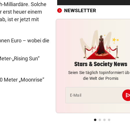
Bergsteiger stürzte 20 Meter
h-Milliardäre. Solche
Gletscherspalte ab
NEWSLETTER
r erst heuer einem
, ist er jetzt mit
CLOUD, KI & DATEN:
vor 
Wem gehört Österreichs digi
Zukunft?
ionen Euro – wobei die
FÖHRENWALD IN FLAMMEN
vor 
500 Helfer kämpfen bei Gluth
eter-„Rising Sun“
gegen Inferno
Stars & Society News
Seien Sie täglich topinformiert üb
BEI RONALDINHO-BESUCH
vor 
die Welt der Promis
0 Meter „Moonrise“
Nächster Brasilien-Star ko
den Wörthersee
se
E-Mail
DANK MEGA-ABLÖSE
vor 
Ex-Salzburg-Coach überni
Premier-League-Klub
CHAMPIONS-LEAGUE-QUALI
vor 