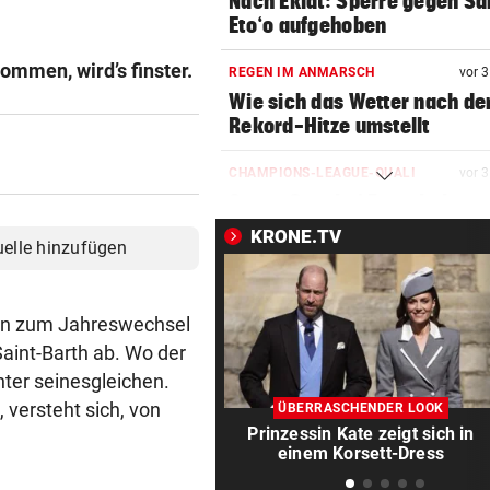
Nach Eklat: Sperre gegen S
Eto‘o aufgehoben
ommen, wird’s finster.
REGEN IM ANMARSCH
vor 
Wie sich das Wetter nach de
Rekord-Hitze umstellt
CHAMPIONS-LEAGUE-QUALI
vor 
Sturm Graz bei Fenerbahce
Istanbul ohne Chance
KRONE.TV
uelle hinzufügen
MIT BOJE GEFUNDEN
vor 
Pensionistin starb beim
enn zum Jahreswechsel
Schwimmen im Wallersee
 Saint-Barth ab. Wo der
FRÜCHTL „NEUER ZWEIER“
vor 
unter seinesgleichen.
Red Bull Salzburg hat neuen
 versteht sich, von
ÜBERRASCHENDER LOOK
Tormann gefunden
Prinzessin Kate zeigt sich in
einem Korsett-Dress
AM WEG ZUR WILDSPITZE
vor 