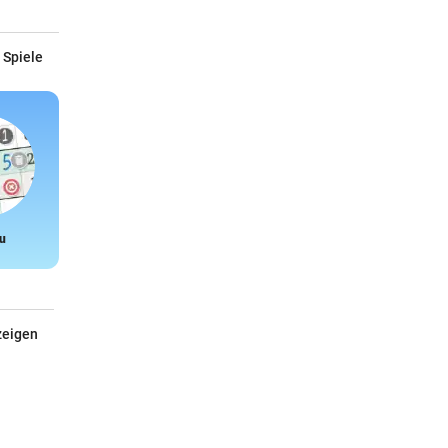
 Spiele
u
Snake
zeigen