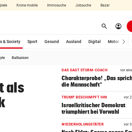
piele
Krone mobile
Immosuche
Jobsuche
Bazar
search
account_circle
Menü aufklappen
Suchen
(ausgewählt)
s & Society
Sport
Gesund
Ausland
Digital
Motor
Wir
tyle
Ballsaison
len
DAS SAGT STURM-COACH
vor ein
Charakterprobe! „Das sprich
 als
die Mannschaft“
k
TRUMP BESCHIMPFT IHN
vor 
Israelkritischer Demokrat
triumphiert bei Vorwahl
WIEDERHOLUNGSTÄTER
vor 