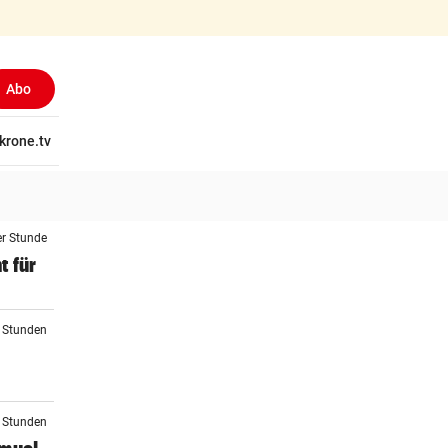
Abo
tschaft
krone.tv
Wissen
Gericht
Kolumnen
Freizeit
Reise
Ti
er Stunde
t für
2 Stunden
3 Stunden