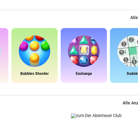
Alle
Bubbles Shooter
Exchange
Sudok
Alle An