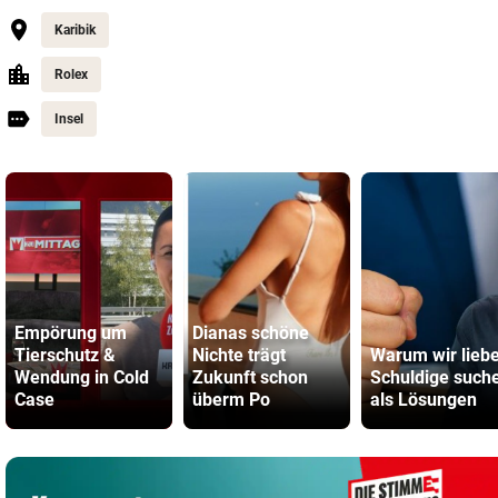
Karibik
Rolex
Insel
Empörung um
Dianas schöne
Tierschutz &
Nichte trägt
Warum wir lieb
Wendung in Cold
Zukunft schon
Schuldige such
Case
überm Po
als Lösungen