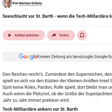
Von
Norman Schenz
© Krone Multimedia GmbH & Co KG 2026
Muthgasse 2, 1190 Wien
Seeschlacht vor St. Barth - wenn die Tech-Millardäre k
play_arrow
Artikel anhören
Teilen
Kronen Zeitung als bevorzugte Google-Q
Den Reichen reicht’s. Zumindest den Superreichen, d
spielt es sich vor den Küsten der Kleinen-Antillen-Insel
Sprit keine Rolex, Pardon, Rolle spielt, dort bleibt man 
Auch wenn die Platznot, ob der Größe der Superjachten,
Jahr zu Jahr immer prekärer wird.
Tech-Milliardäre ankern vor St. Barth