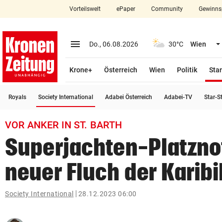
Vorteilswelt
ePaper
Community
Gewinns
close
Schließen
menu
Menü aufklappen
Do., 06.08.2026
30°C
Wien
Abonnieren
Krone+
Österreich
Wien
Politik
Star
account_circle
arrow_right
Anmelden
(ausgewählt)
Royals
Society International
Adabei Österreich
Adabei-TV
Star-S
pin_drop
arrow_right
Bundesland auswäh
Wien
VOR ANKER IN ST. BARTH
bookmark
Merkliste
Superjachten-Platznot
neuer Fluch der Karibi
Suchbegriff
search
eingeben
Society International
28.12.2023 06:00