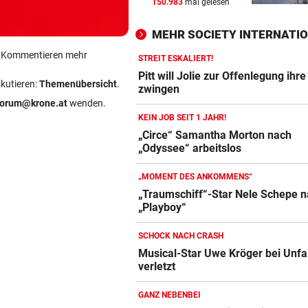
150.983
mal gelesen
WIR HATTEN 41,2 GRAD!
vor 
Erneuter Allzeit-Rekord ++ H
MEHR SOCIETY INTERNATI
noch nicht vorbei
ein Kommentieren mehr
STREIT ESKALIERT!
BEAMTE SIND AM ZUG
vor 
Pitt will Jolie zur Offenlegung ihr
skutieren:
Themenübersicht
.
Feilschen um neue Klimahilf
zwingen
geht munter weiter
forum@krone.at
wenden.
KEIN JOB SEIT 1 JAHR!
POLIZEI SUCHT HINWEISE
vor 
„Circe“ Samantha Morton nach
„Odyssee“ arbeitslos
Goldkettenräuber von Graz:
Weitere Opfer vermutet
„MOMENT DES ANKOMMENS“
„Traumschiff“-Star Nele Schepe n
„Playboy“
SCHOCK NACH CRASH
Musical-Star Uwe Kröger bei Unfal
verletzt
GANZ NEBENBEI