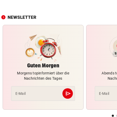
NEWSLETTER
Guten Morgen
Morgens topinformiert über die
Abends t
Nachrichten des Tages
Nachr
send
E-Mail
E-Mail
Abschicken