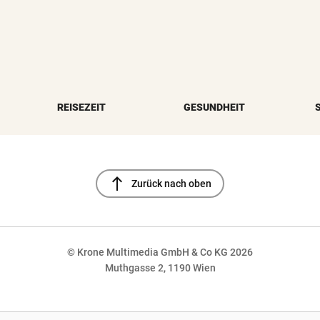
REISEZEIT
GESUNDHEIT
north
Zurück nach oben
© Krone Multimedia GmbH & Co KG 2026
Muthgasse 2, 1190 Wien
NaN%