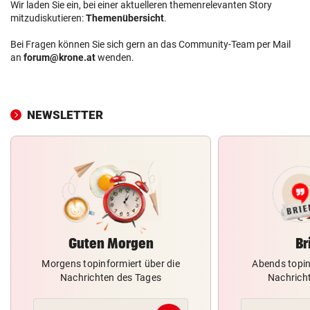
Wir laden Sie ein, bei einer aktuelleren themenrelevanten Story
mitzudiskutieren:
Themenübersicht
.
Bei Fragen können Sie sich gern an das Community-Team per Mail
an
forum@krone.at
wenden.
NEWSLETTER
Guten Morgen
Br
Morgens topinformiert über die
Abends topin
Nachrichten des Tages
Nachrich