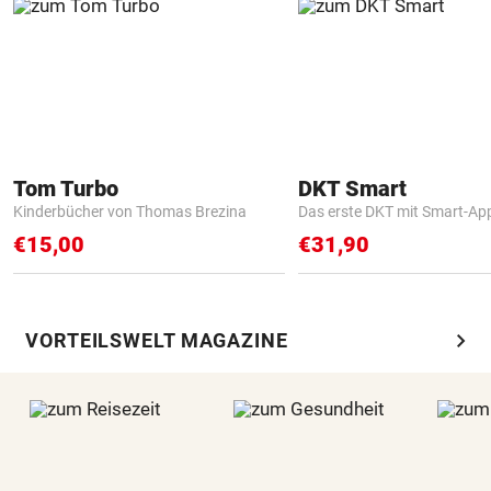
Tom Turbo
DKT Smart
Kinderbücher von Thomas Brezina
Das erste DKT mit Smart-Ap
€15,00
€31,90
chevron_right
VORTEILSWELT MAGAZINE