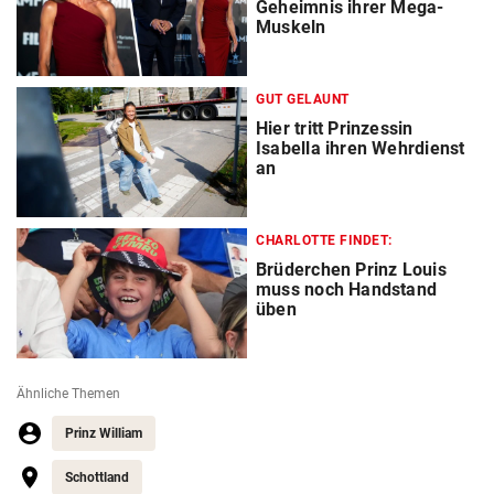
Geheimnis ihrer Mega-
Muskeln
GUT GELAUNT
Hier tritt Prinzessin
Isabella ihren Wehrdienst
an
CHARLOTTE FINDET:
Brüderchen Prinz Louis
muss noch Handstand
üben
Ähnliche Themen
Prinz William
Schottland