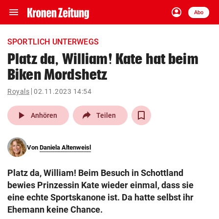
menu
account_circle
Navigation
Anmelden
Abo
close
Schließen
ein-/ausklappen
SPORTLICH UNTERWEGS
Abonnieren
Platz da, William! Kate hat beim
Biken Mordshetz
account_circle
arrow_right
Anmelden
Royals
02.11.2023 14:54
pin_drop
arrow_right
Bundesland auswäh
Wien
play_arrow
Anhören
Teilen
bookmark
Merkliste
Von
Daniela Altenweisl
Suchbegriff
search
Platz da, William! Beim Besuch in Schottland
eingeben
bewies Prinzessin Kate wieder einmal, dass sie
eine echte Sportskanone ist. Da hatte selbst ihr
Ehemann keine Chance.