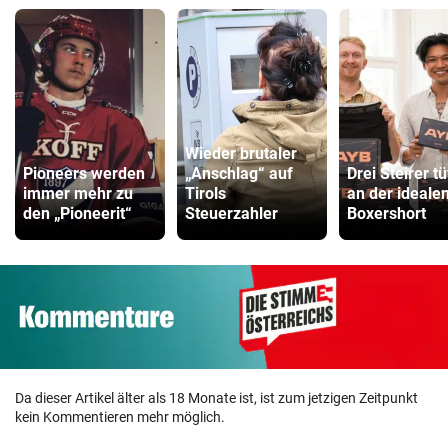
Wieder brutaler
Pioneers werden
„Anschlag“ auf
Drei Steirer tü
immer mehr zu
Tirols
an der ideale
den „Pioneerit“
Steuerzahler
Boxershort
Da dieser Artikel älter als 18 Monate ist, ist zum jetzigen Zeitpunkt
kein Kommentieren mehr möglich.