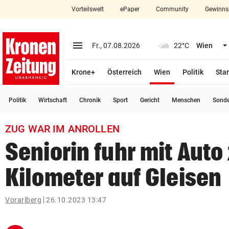
Vorteilswelt
ePaper
Community
Gewinns
close
Schließen
menu
Menü aufklappen
Fr., 07.08.2026
22°C
Wien
Abonnieren
(ausgewählt)
Krone+
Österreich
Wien
Politik
Star
account_circle
arrow_right
Anmelden
Politik
Wirtschaft
Chronik
Sport
Gericht
Menschen
Sond
pin_drop
arrow_right
Bundesland auswäh
Wien
ZUG WAR IM ANROLLEN
bookmark
Merkliste
Seniorin fuhr mit Auto
Kilometer auf Gleisen
Suchbegriff
search
eingeben
Vorarlberg
26.10.2023 13:47