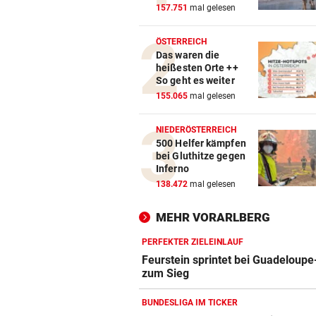
157.751
mal gelesen
ÖSTERREICH
Das waren die
heißesten Orte ++
So geht es weiter
155.065
mal gelesen
NIEDERÖSTERREICH
500 Helfer kämpfen
bei Gluthitze gegen
Inferno
138.472
mal gelesen
MEHR VORARLBERG
PERFEKTER ZIELEINLAUF
Feurstein sprintet bei Guadeloupe
zum Sieg
BUNDESLIGA IM TICKER