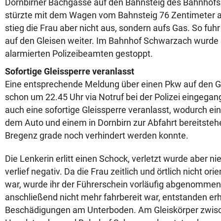
Dornbirner Bachgasse auf den Bahnsteig des Bahnhofs
stürzte mit dem Wagen vom Bahnsteig 76 Zentimeter au
stieg die Frau aber nicht aus, sondern aufs Gas. So fuh
auf den Gleisen weiter. Im Bahnhof Schwarzach wurde 
alarmierten Polizeibeamten gestoppt.
Sofortige Gleissperre veranlasst
Eine entsprechende Meldung über einen Pkw auf den G
schon um 22.45 Uhr via Notruf bei der Polizei eingeg
auch eine sofortige Gleissperre veranlasst, wodurch ein
dem Auto und einem in Dornbirn zur Abfahrt bereitsteh
Bregenz grade noch verhindert werden konnte.
Die Lenkerin erlitt einen Schock, verletzt wurde aber n
verlief negativ. Da die Frau zeitlich und örtlich nicht or
war, wurde ihr der Führerschein vorläufig abgenommen
anschließend nicht mehr fahrbereit war, entstanden er
Beschädigungen am Unterboden.
Am Gleiskörper zwis