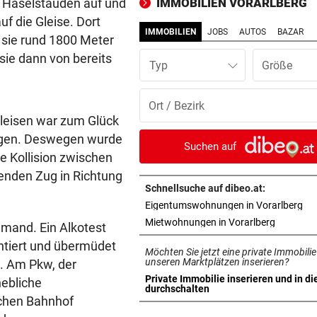
 Haselstauden auf und
IMMOBILIEN VORARLBERG
Österreicher (29) gefasst
f die Gleise. Dort
IMMOBILIEN
JOBS
AUTOS
BAZAR
r sie rund 1800 Meter
ROHR GERISSEN
vor 1
sie dann von bereits
Große Teile von Lingenau
Typ
stundenlang ohne Wasser
SENSATIONELLE ZAHLEN
vor 1
leisen war zum Glück
Bregenzer Festspiele feiern
angen. Deswegen wurde
Rekord zur Halbzeit
Suchen auf
e Kollision zwischen
EINE INTERNE LÖSUNG
vor 1
enden Zug in Richtung
Pioneers Vorarlberg kennen 
Schnellsuche auf dibeo.at:
neuen Headcoach
in 
Eigentumswohnungen in Vorarlberg
in neuem 
Mietwohnungen in Vorarlberg
iemand. Ein Alkotest
STREIT IN DORNBIRN
vor 1
ientiert und übermüdet
Möchten Sie jetzt eine private Immobilie
Dragqueen-Lesung lässt
unseren Marktplätzen inserieren?
. Am Pkw, der
konservative Seele kochen
Private Immobilie inserieren und in di
hebliche
in neuem Tab öffnen
durchschalten
chen Bahnhof
EINSATZ IN BLUDENZ
vor 2