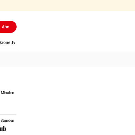
Abo
tschaft
krone.tv
Wissen
Gericht
Kolumnen
Freizeit
Reise
Ti
2 Minuten
2 Stunden
 ab