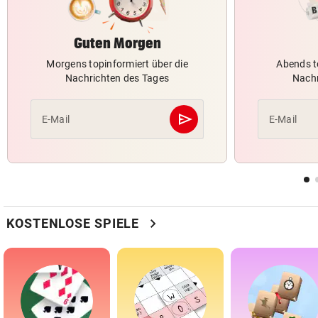
Guten Morgen
Morgens topinformiert über die
Abends t
Nachrichten des Tages
Nachr
send
E-Mail
E-Mail
Abschicken
chevron_right
KOSTENLOSE SPIELE