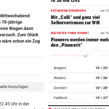
19.30 Uhr LIVE
KATHARINA RHOMBERG
vor 1
 Mittwochabend
Mit „Colli“ und ganz viel
 70-jährige
Selbstvertrauen zur WM
 ihren Wagen dann
NÄCHSTER FINNE KOMMT
vor 1
hwarzach. Zum Glück
Pioneers werden immer meh
h wäre schon ein Zug
den „Pioneerit“
UMLEITUNG EINGERICHTET
vor 1
Achtung Autofahrer: Nachts
der A14 bei Götzis
Bregenz
16° / 25°
Bludenz
19° / 26°
IN MEHREREN GEMEINDEN
vor 1
Aufgedeckt! Chaos bei
uelle hinzufügen
Dornbirn
18° / 28°
Wassergebühren im Ländle
Feldkirch
19° / 27°
FAHNDUNGSERFOLG
vor 1
2.45 Uhr in der
Europaweit gesuchter