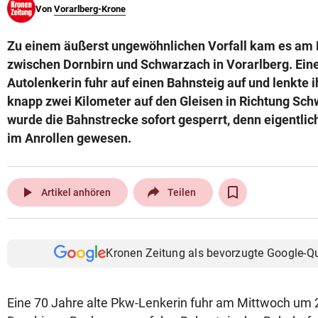
Von
Vorarlberg-Krone
© Krone Multimedia GmbH & Co KG 2026
Muthgasse 2, 1190 Wien
Zu einem äußerst ungewöhnlichen Vorfall kam es am
zwischen Dornbirn und Schwarzach in Vorarlberg. Eine
Autolenkerin fuhr auf einen Bahnsteig auf und lenkte
knapp zwei Kilometer auf den Gleisen in Richtung Sc
wurde die Bahnstrecke sofort gesperrt, denn eigentlic
im Anrollen gewesen.
play_arrow
Artikel anhören
Teilen
Kronen Zeitung als bevorzugte Google-Q
Eine 70 Jahre alte Pkw-Lenkerin fuhr am Mittwoch um 2