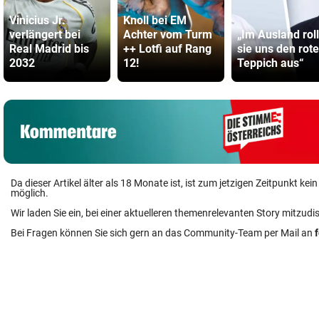
Vinicius Jr.
Knoll bei EM
verlängert bei
Achter vom Turm
„Im Ausland rol
Real Madrid bis
++ Lotfi auf Rang
sie uns den rot
2032
12!
Teppich aus“
Da dieser Artikel älter als 18 Monate ist, ist zum jetzigen Zeitpunkt k
möglich.
Wir laden Sie ein, bei einer aktuelleren themenrelevanten Story mitzudi
Bei Fragen können Sie sich gern an das Community-Team per Mail an