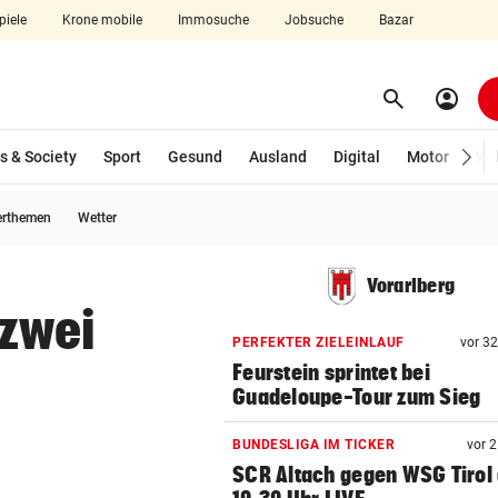
piele
Krone mobile
Immosuche
Jobsuche
Bazar
search
account_circle
Menü aufklappen
Suchen
s & Society
Sport
Gesund
Ausland
Digital
Motor
Wir
erthemen
Wetter
len
Vorarlberg
 zwei
PERFEKTER ZIELEINLAUF
vor 3
Feurstein sprintet bei
Guadeloupe-Tour zum Sieg
BUNDESLIGA IM TICKER
vor 
SCR Altach gegen WSG Tirol