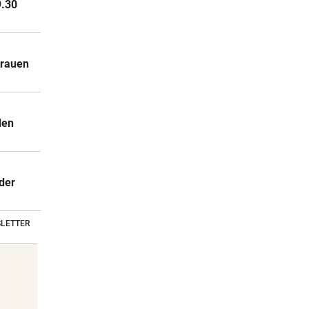
9.30
trauen
den
der
LETTER