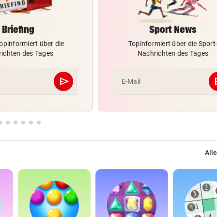
Briefing
Sport News
opinformiert über die
Topinformiert über die Sport
ichten des Tages
Nachrichten des Tages
send
s
E-Mail
Abschicken
Alle