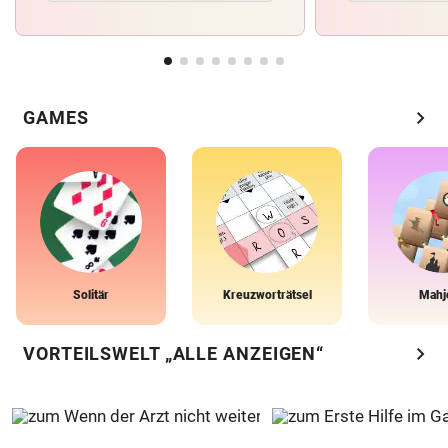
chevron_right
GAMES
Solitär
Kreuzworträtsel
Mahj
chevron_right
VORTEILSWELT „ALLE ANZEIGEN“