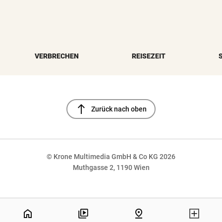
VERBRECHEN
REISEZEIT
north
Zurück nach oben
© Krone Multimedia GmbH & Co KG 2026
Muthgasse 2, 1190 Wien
NaN%
home
pin_drop