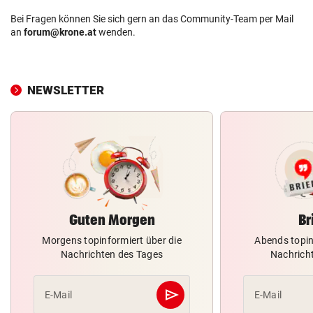
Bei Fragen können Sie sich gern an das Community-Team per Mail
an
forum@krone.at
wenden.
NEWSLETTER
Guten Morgen
Br
Morgens topinformiert über die
Abends topin
Nachrichten des Tages
Nachrich
send
E-Mail
E-Mail
Abschicken