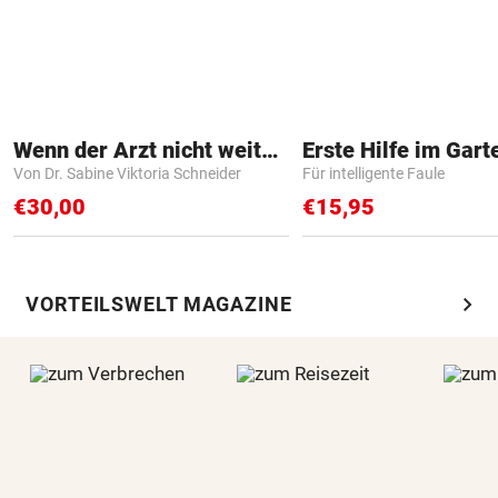
Wenn der Arzt nicht weiter weiß
Erste Hilfe im Gart
Von Dr. Sabine Viktoria Schneider
Für intelligente Faule
€30,00
€15,95
chevron_right
VORTEILSWELT MAGAZINE