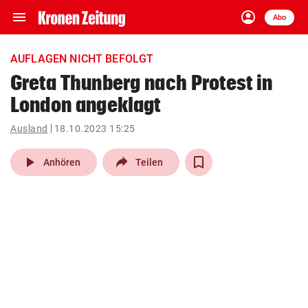
menu
account_circle
Navigation
Anmelden
Abo
close
Schließen
ein-/ausklappen
AUFLAGEN NICHT BEFOLGT
Abonnieren
Greta Thunberg nach Protest in
London angeklagt
account_circle
arrow_right
Anmelden
Ausland
18.10.2023 15:25
pin_drop
arrow_right
Bundesland auswäh
Wien
play_arrow
Anhören
Teilen
bookmark
Merkliste
Suchbegriff
search
eingeben