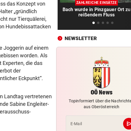
Brandgefahr? Hitze löst vor 
dass das Konzept von
ZAHLREICHE EINSÄTZE
Störfeuer aus
Bach wurde in Pinzgauer Ort zu
alter „gründlich
reißendem Fluss
cht nur Tierquälerei,
DREI WEHREN IM EINSATZ
vor 
von Hundebissattacken
Wegen Feuer in Sauna beina
Haus eingeäschert
NEWSLETTER
ge Joggerin auf einem
ELTERN SCHLUGEN ALARM
vor 1
Lottogewinner schickte obs
gebissen worden. Als
Bilder an Teenager
t Experten, die das
erbot der
DRAMATISCHE RETTUNG
vor 2
ntlicher Eckpunkt“.
„In der Wohnung war es ver
und stockfinster“
OÖ News
im Landtag vertretenen
IM WAGEN EINGEKLEMMT
vor 2
Topinformiert über die Nachricht
nde Sabine Engleiter-
aus Oberösterreich
Autolenker (81) starb nach
terausschuss-
Kollision mit Linienbus
se
E-Mail
STRASSENUMFRAGE
vor 