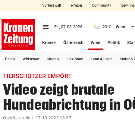
Vorteilswelt
ePaper
Community
Gewinns
close
Schließen
menu
Menü aufklappen
Fr., 07.08.2026
29°C
Wien
Abonnieren
(ausgewählt)
Krone+
Österreich
Wien
Politik
Star
account_circle
arrow_right
Anmelden
Politik
Wirtschaft
Chronik
Linz-Stadt
Land & Leute
Kultur & F
pin_drop
arrow_right
Bundesland auswäh
Wien
TIERSCHÜTZER EMPÖRT
bookmark
Merkliste
Video zeigt brutale
Hundeabrichtung in O
Suchbegriff
search
eingeben
Oberösterreich
17.10.2023 13:37