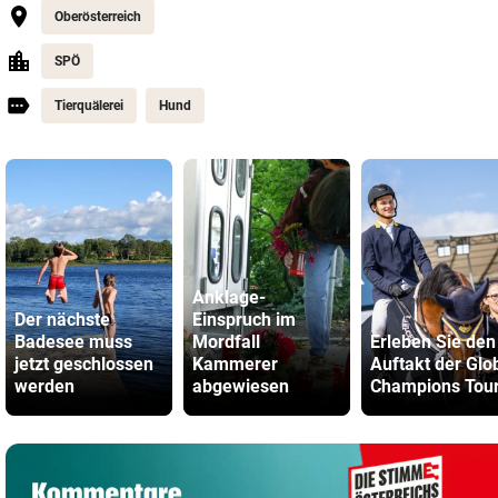
Oberösterreich
SPÖ
Tierquälerei
Hund
Anklage-
Der nächste
Einspruch im
Badesee muss
Mordfall
Erleben Sie den
jetzt geschlossen
Kammerer
Auftakt der Glo
werden
abgewiesen
Champions Tour