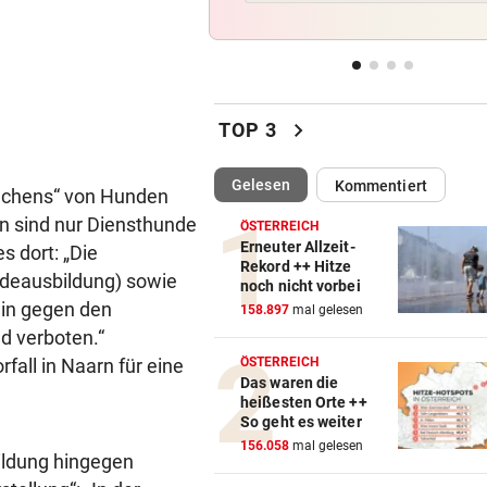
Linzer kämpfen aktuell gege
heiße Temperaturen
ORTSCHEF SPRICHT
vor 
Was soll aus der ehemaligen
chevron_right
TOP 3
Konditorei werden?
(ausgewählt)
Gelesen
Kommentiert
LINZER KÜNSTLERIN:
vor 
machens“ von Hunden
Dem Plastikmüll werden
n sind nur Diensthunde
ÖSTERREICH
klingende Beats entlockt
Erneuter Allzeit-
s dort: „Die
Rekord ++ Hitze
deausbildung) sowie
noch nicht vorbei
MOTTO FÜRS WOCHENENDE
vor 
ein gegen den
158.897
mal gelesen
Den Freiluftsommer in seine
d verboten.“
Reinkultur erleben
fall in Naarn für eine
ÖSTERREICH
Das waren die
heißesten Orte ++
So geht es weiter
156.058
mal gelesen
ildung hingegen