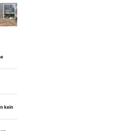
ne
en kein