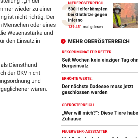
tellung“: „In der
NIEDERÖSTERREICH
mmer wieder zu einer
500 Helfer kämpfen
bei Gluthitze gegen
g ist nicht richtig. Der
Inferno
on Menschen oder eines
139.451
mal gelesen
die Wesensstärke und
ür den Einsatz in
MEHR OBERÖSTERREICH
REKORDMONAT FÜR RETTER
Seit Wochen kein einziger Tag oh
t als Diensthund
Bergeinsatz
ch der ÖKV nicht
ERHÖHTE WERTE:
ldungsordnung und
Der nächste Badesee muss jetzt
sgeglichener wären.
geschlossen werden
OBERÖSTERREICH
„Wer will mich?“: Diese Tiere hab
Zuhause
FEUERWEHR-AUSSTATTER