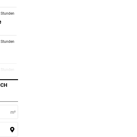
3 Stunden
e
4 Stunden
4 Stunden
erden
ICH
4 Stunden
bt es
m²
5 Stunden
to