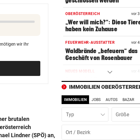
geschlossen werden
OBERÖSTERREICH
vor 
„Wer will mich?“: Diese Tier
haben kein Zuhause
FEUERWEHR-AUSSTATTER
vor 
nötigen wir Ihr
Waldbrände „befeuern“ das
Geschäft von Rosenbauer
NEUES MODELL
vor 
Regeln bei Deutschkursen w
jetzt verschärft
IMMOBILIEN OBERÖSTERRE
IMMOBILIEN
JOBS
AUTOS
BAZAR
CHEF VON VERSICHERUNG:
vor 
„Ein kalkulierbares Wetter gi
Typ
nicht mehr“
ner brutalen
erösterreich
IM STRÖMENDEN REGEN
vor 
hael Lindner (SPÖ) an,
Herrl und Hund flogen mit Au