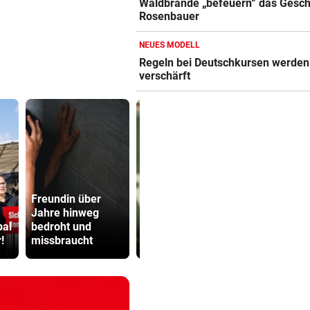
Waldbrände „befeuern“ das Gesch
Rosenbauer
NEUES MODELL
Regeln bei Deutschkursen werden 
verschärft
Freundin über
Jahre hinweg
Youngster Maxi
Kinderverbo
bal
bedroht und
Taucher bezwang
Studio: Vie
!
missbraucht
Nummer 1 erneut
für Betreib