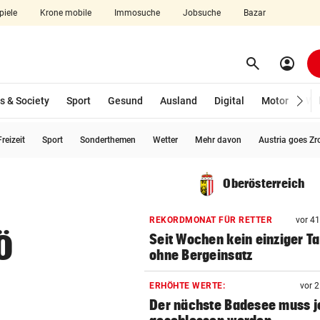
piele
Krone mobile
Immosuche
Jobsuche
Bazar
search
account_circle
Menü aufklappen
Suchen
s & Society
Sport
Gesund
Ausland
Digital
Motor
Wir
reizeit
Sport
Sonderthemen
Wetter
Mehr davon
Austria goes Zr
len
Oberösterreich
REKORDMONAT FÜR RETTER
vor 4
Ö
Seit Wochen kein einziger T
ohne Bergeinsatz
ERHÖHTE WERTE:
vor 
Der nächste Badesee muss j