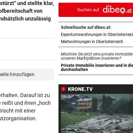
türzt“ und stellte klar,
über Leitschiene
Suchen auf
fbereitschaft von
FAZIT NACH EINEM MONAT
vor 
ndsätzlich unzulässig
Bäcker zu Steuersenkung: „
Schnellsuche auf dibeo.at:
Kunden ist das egal“
Eigentumswohnungen in Oberösterreic
in ne
Mietwohnungen in Oberösterreich
MYSTERIÖSE „GRAFFITIS“
vor 
Zugezogener Linksextremer 
Möchten Sie jetzt eine private Immobilie
Schmierfink entlarvt
unseren Marktplätzen inserieren?
Private Immobilie inserieren und in di
in neuem Tab öffnen
durchschalten
VON HOF VERSCHWUNDEN
vor 
uelle hinzufügen
Vermisstes Kätzchen-Quartet
wieder vereint
KRONE.TV
rhalten. Darauf ist zu
TROCKEN WIE NIE
vor 
 reißt und ihren „hoch
Hitze-Hammer! Wo Grillfans 
ischt mit einer
Feuerpause haben
utzorganisation.
GROSSE AUFREGUNG
vor 