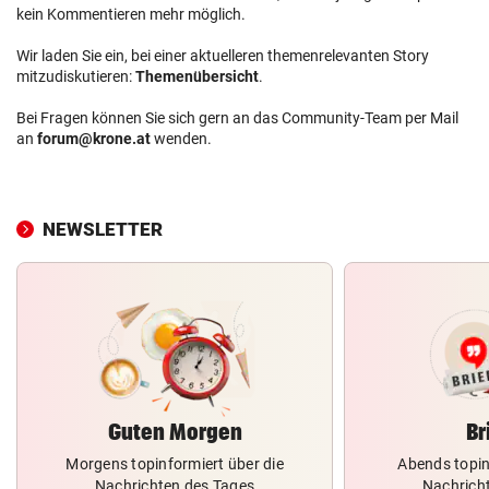
kein Kommentieren mehr möglich.
Wir laden Sie ein, bei einer aktuelleren themenrelevanten Story
mitzudiskutieren:
Themenübersicht
.
Bei Fragen können Sie sich gern an das Community-Team per Mail
an
forum@krone.at
wenden.
NEWSLETTER
Guten Morgen
Br
Morgens topinformiert über die
Abends topin
Nachrichten des Tages
Nachrich