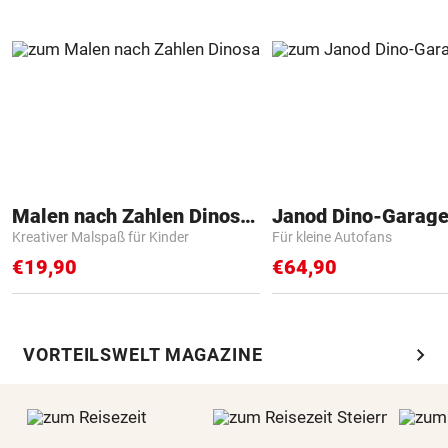
Malen nach Zahlen Dinosaurier
Janod Dino-Garag
Kreativer Malspaß für Kinder
Für kleine Autofans
€19,90
€64,90
chevron_right
VORTEILSWELT MAGAZINE