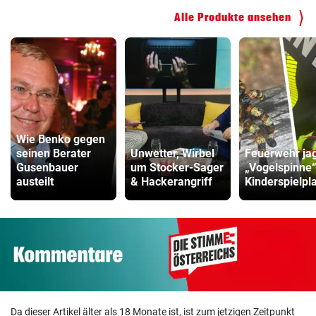
Alle Produkte ansehen
Wie Benko gegen
seinen Berater
Unwetter, Wirbel
Feuerwehr ja
Gusenbauer
um Stocker-Sager
„Vogelspinne
austeilt
& Hackerangriff
Kinderspielpl
Da dieser Artikel älter als 18 Monate ist, ist zum jetzigen Zeitpunkt