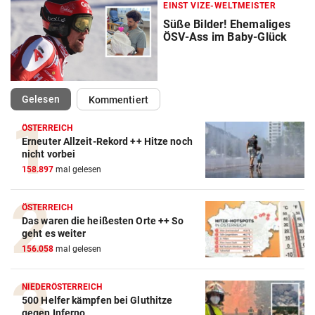
EINST VIZE-WELTMEISTER
Süße Bilder! Ehemaliges
ÖSV-Ass im Baby-Glück
(ausgewählt)
Gelesen
Kommentiert
ÖSTERREICH
Erneuter Allzeit-Rekord ++ Hitze noch
nicht vorbei
Action-Cam Vergleich
158.897
mal gelesen
ZUM VERGLEICH
ÖSTERREICH
Crosstrainer Vergleich
Das waren die heißesten Orte ++ So
geht es weiter
ZUM VERGLEICH
156.058
mal gelesen
E-Bike Vergleich
ZUM VERGLEICH
NIEDERÖSTERREICH
500 Helfer kämpfen bei Gluthitze
gegen Inferno