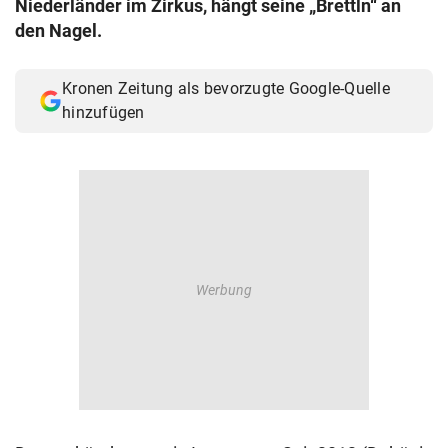
Niederländer im Zirkus, hängt seine „Brettln“ an
© Krone Multimedia GmbH & Co KG 2026
den Nagel.
Muthgasse 2, 1190 Wien
Kronen Zeitung als bevorzugte Google-Quelle
hinzufügen