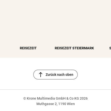
REISEZEIT
REISEZEIT STEIERMARK
north
Zurück nach oben
© Krone Multimedia GmbH & Co KG 2026
Muthgasse 2, 1190 Wien