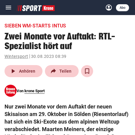
menu
account_circle
Navigation
Anmelden
Abo
close
Schließen
ein-/ausklappen
SIEBEN WM-STARTS INTUS
Abonnieren
Zwei Monate vor Auftakt: RTL-
Spezialist hört auf
account_circle
arrow_right
Anmelden
Wintersport
30.08.2023 08:39
pin_drop
arrow_right
Bundesland auswäh
Wien
play_arrow
Anhören
Teilen
bookmark
Merkliste
Von
krone Sport
Suchbegriff
search
Nur zwei Monate vor dem Auftakt der neuen
eingeben
Skisaison am 29. Oktober in Sölden (Riesentorlauf)
hat sich ein Ski-Exote aus dem alpinen Weltcup
verabschiedet. Maarten Meiners, der einzige