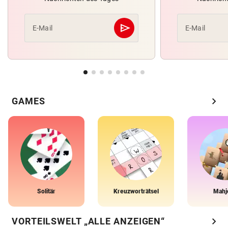
send
E-Mail
E-Mail
Abschicken
chevron_right
GAMES
Solitär
Kreuzworträtsel
Mahj
chevron_right
VORTEILSWELT „ALLE ANZEIGEN“