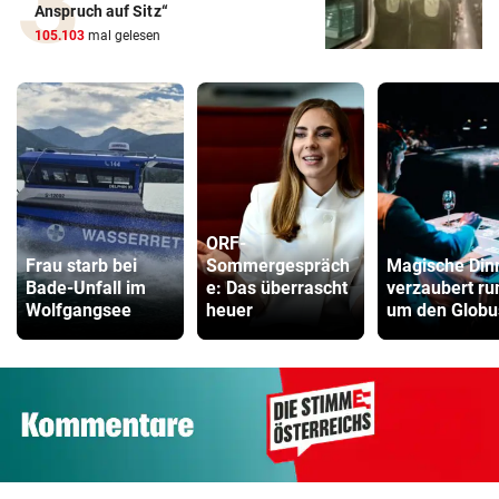
Anspruch auf Sitz“
105.103
mal gelesen
ORF-
Frau starb bei
Sommergespräch
Magische Din
Bade-Unfall im
e: Das überrascht
verzaubert ru
Wolfgangsee
heuer
um den Globu