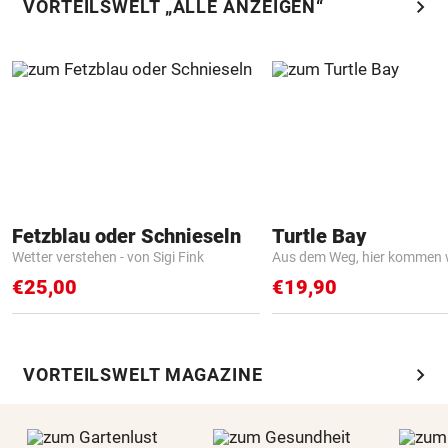
chevron_right
VORTEILSWELT „ALLE ANZEIGEN“
Fetzblau oder Schnieseln
Turtle Bay
Wetter verstehen - von Sigi Fink
Aus dem Weg, hier kommen w
€25,00
€19,90
chevron_right
VORTEILSWELT MAGAZINE