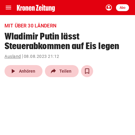
menu
account_circle
Navigation
Anmelden
Abo
close
Schließen
ein-/ausklappen
MIT ÜBER 30 LÄNDERN
Abonnieren
Wladimir Putin lässt
Steuerabkommen auf Eis legen
account_circle
arrow_right
Anmelden
Ausland
08.08.2023 21:12
pin_drop
arrow_right
Bundesland auswäh
Wien
play_arrow
Anhören
Teilen
bookmark
Merkliste
Suchbegriff
search
eingeben