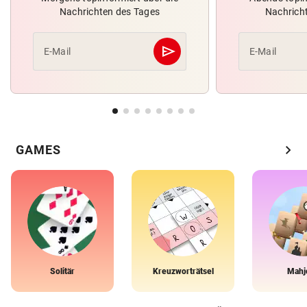
Nachrichten des Tages
Nachrich
send
E-Mail
E-Mail
Abschicken
chevron_right
GAMES
Solitär
Kreuzworträtsel
Mahj