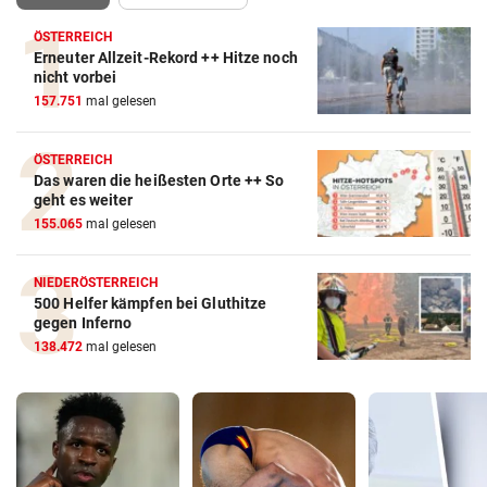
ÖSTERREICH
Erneuter Allzeit-Rekord ++ Hitze noch
nicht vorbei
157.751
mal gelesen
ÖSTERREICH
Das waren die heißesten Orte ++ So
geht es weiter
155.065
mal gelesen
NIEDERÖSTERREICH
500 Helfer kämpfen bei Gluthitze
gegen Inferno
138.472
mal gelesen