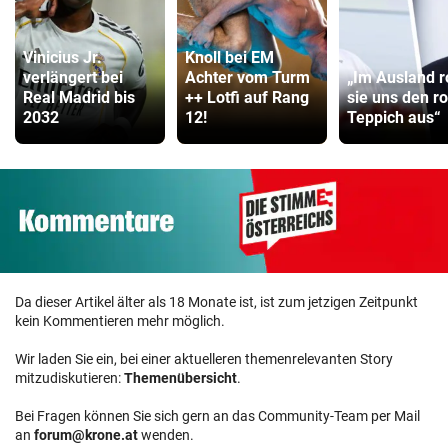
Vinicius Jr.
Knoll bei EM
verlängert bei
Achter vom Turm
„Im Ausland r
Real Madrid bis
++ Lotfi auf Rang
sie uns den r
2032
12!
Teppich aus“
Da dieser Artikel älter als 18 Monate ist, ist zum jetzigen Zeitpunkt
kein Kommentieren mehr möglich.
Wir laden Sie ein, bei einer aktuelleren themenrelevanten Story
mitzudiskutieren:
Themenübersicht
.
Bei Fragen können Sie sich gern an das Community-Team per Mail
an
forum@krone.at
wenden.