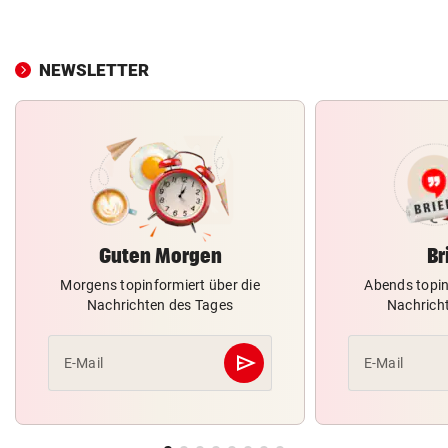
NEWSLETTER
Guten Morgen
Br
Morgens topinformiert über die
Abends topin
Nachrichten des Tages
Nachrich
send
E-Mail
E-Mail
Abschicken