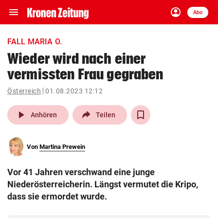
menu
account_circle
Navigation
Anmelden
Abo
close
Schließen
ein-/ausklappen
FALL MARIA O.
Abonnieren
Wieder wird nach einer
vermissten Frau gegraben
account_circle
arrow_right
Anmelden
Österreich
01.08.2023 12:12
pin_drop
arrow_right
Bundesland auswäh
Wien
play_arrow
Anhören
Teilen
bookmark
Merkliste
Von
Martina Prewein
Suchbegriff
search
Vor 41 Jahren verschwand eine junge
eingeben
Niederösterreicherin. Längst vermutet die Kripo,
dass sie ermordet wurde.