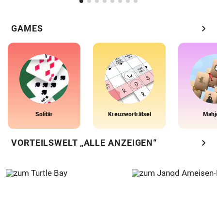
chevron_right
GAMES
Solitär
Kreuzworträtsel
Mahj
chevron_right
VORTEILSWELT „ALLE ANZEIGEN“