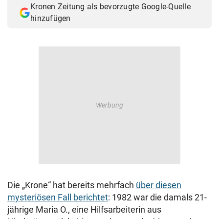
Kronen Zeitung als bevorzugte Google-Quelle
© Krone Multimedia GmbH & Co KG 2026
hinzufügen
Muthgasse 2, 1190 Wien
Die „Krone“ hat bereits mehrfach
über diesen
mysteriösen Fall berichtet
: 1982 war die damals 21-
jährige Maria O., eine Hilfsarbeiterin aus