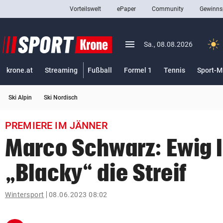
Vorteilswelt
ePaper
Community
Gewinns
close
Schließen
menu
Menü aufklappen
Sa., 08.08.2026
Abonnieren
krone.at
Streaming
Fußball
Formel 1
Tennis
Sport-M
account_circle
arrow_right
Anmelden
Ski Alpin
Ski Nordisch
pin_drop
arrow_right
Bundesland auswäh
Wien
PREMIERE IM JÄNNER
bookmark
Merkliste
Marco Schwarz: Ewig 
„Blacky“ die Streif
Suchbegriff
search
eingeben
Wintersport
08.06.2023 08:02