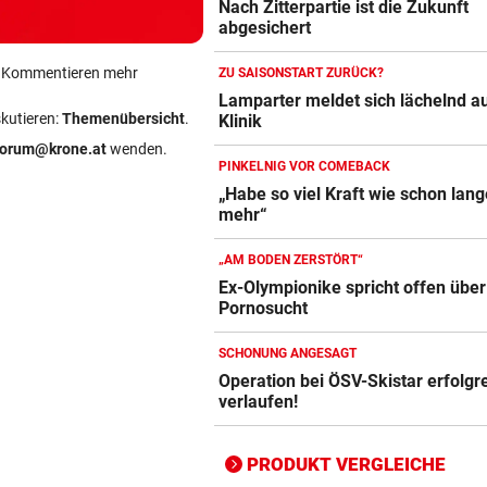
Nach Zitterpartie ist die Zukunft
abgesichert
ein Kommentieren mehr
ZU SAISONSTART ZURÜCK?
Lamparter meldet sich lächelnd a
skutieren:
Themenübersicht
.
Klinik
forum@krone.at
wenden.
Action-Cam Vergleich
PINKELNIG VOR COMEBACK
„Habe so viel Kraft wie schon lang
ZUM VERGLEICH
mehr“
Crosstrainer Vergleich
„AM BODEN ZERSTÖRT“
ZUM VERGLEICH
Ex-Olympionike spricht offen über
Pornosucht
E-Bike Vergleich
ZUM VERGLEICH
SCHONUNG ANGESAGT
Operation bei ÖSV-Skistar erfolgr
Elektro-Scooter Vergleich
verlaufen!
ZUM VERGLEICH
PRODUKT VERGLEICHE
Ergometer Vergleich