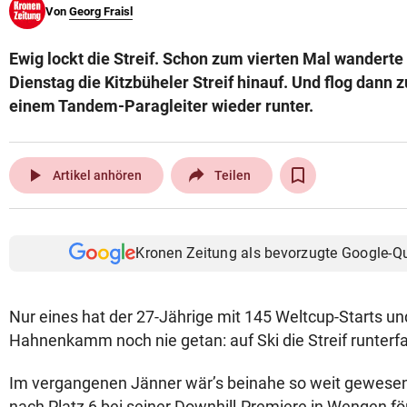
Von
Georg Fraisl
© Krone Multimedia GmbH & Co KG 2026
Muthgasse 2, 1190 Wien
Ewig lockt die Streif. Schon zum vierten Mal wander
Dienstag die Kitzbüheler Streif hinauf. Und flog dann 
einem Tandem-Paragleiter wieder runter.
play_arrow
Artikel anhören
Teilen
Kronen Zeitung als bevorzugte Google-Q
Nur eines hat der 27-Jährige mit 145 Weltcup-Starts u
Hahnenkamm noch nie getan: auf Ski die Streif runterf
Im vergangenen Jänner wär’s beinahe so weit gewesen
nach Platz 6 bei seiner Downhill-Premiere in Wengen fö