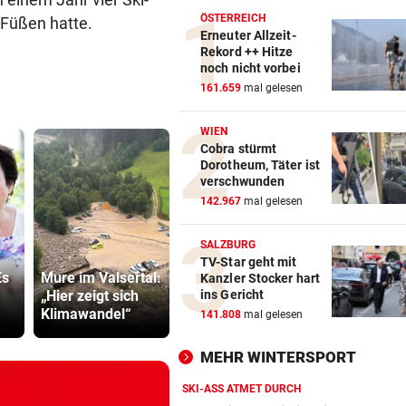
ÖSTERREICH
n Füßen hatte.
Erneuter Allzeit-
Rekord ++ Hitze
noch nicht vorbei
161.659
mal gelesen
WIEN
Cobra stürmt
Dorotheum, Täter ist
verschwunden
142.967
mal gelesen
SALZBURG
TV-Star geht mit
Es
Mure im Valsertal:
„Verschlaha“:
Grapsch-V
Kanzler Stocker hart
„Hier zeigt sich
Prügeln auf
gegen steir
ins Gericht
Klimawandel“
Vorarlbergerisch
Polizisten
141.808
mal gelesen
MEHR WINTERSPORT
SKI-ASS ATMET DURCH