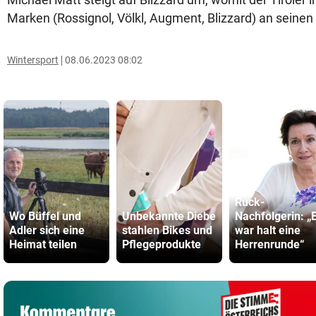
Marken (Rossignol, Völkl, Augment, Blizzard) an seine
Wintersport
08.06.2023 08:02
Ruck-
Wo Büffel und
Unbekannte Diebe
Nachfolgerin: „
Adler sich eine
stahlen Bikes und
war halt eine
Heimat teilen
Pflegeprodukte
Herrenrunde“