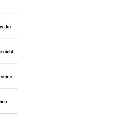
us der
e nicht
 seine
eich