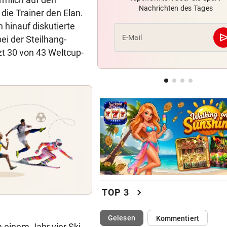
Nachrichten des Tages
LIVE: Vienna Vikings treffen 
ie Trainer den Elan.
Wroclav Panthers
 hinauf diskutierte
se
E-Mail
ei der Steilhang-
BUNDESLIGA IM TICKER
vor 
t 30 von 43 Weltcup-
LIVE: Steirerderby TSV Hartb
SK Sturm Graz
MARQUEZ ENTTÄUSCHT
MotoGP: Martin holt sich
Sprintsieg in Silverstone
chevron_right
TOP 3
(ausgewählt)
Gelesen
Kommentiert
n einem Jahr vier Ski-