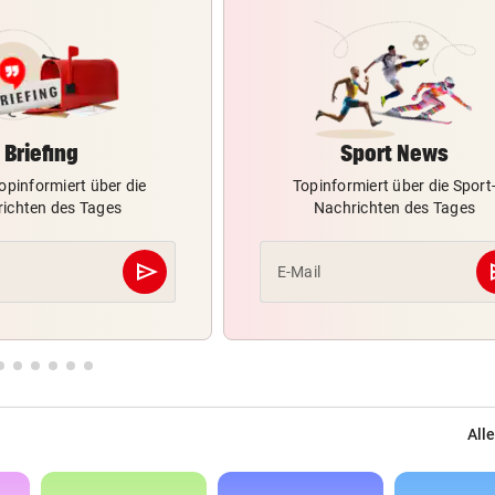
Briefing
Sport News
opinformiert über die
Topinformiert über die Sport
ichten des Tages
Nachrichten des Tages
send
s
E-Mail
Abschicken
Alle