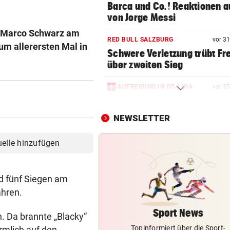
Barca und Co.! Reaktionen a
von Jorge Messi
te Marco Schwarz am
RED BULL SALZBURG
vor 3
zum allerersten Mal in
Schwere Verletzung trübt Fr
über zweiten Sieg
AUFREGUNG IN OÖ-LIGA
vor 3
War dieser Unterhaus-Abbr
wirklich notwendig?
NEWSLETTER
NEO-RIEDER SCHWAB
vor 5
uelle hinzufügen
„Stell dir vor, du holst mit R
einen Titel“
nd fünf Siegen am
IM STEIRISCHEN REVIER
vor 5
ahren.
Vom „Juniorpartner“ zum gr
Liga-Rivalen
Sport News
. Da brannte „Blacky“
Topinformiert über die Sport-
rmlich auf den
AFLE TOP-SPIEL: