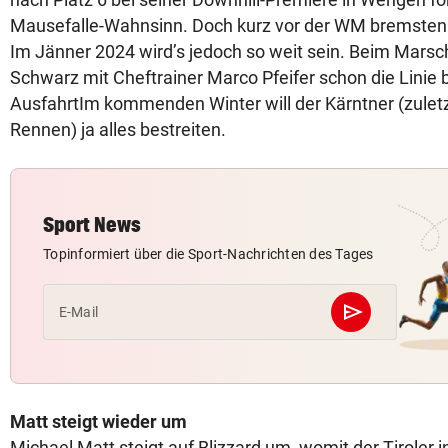
Mausefalle-Wahnsinn. Doch kurz vor der WM bremsten d
Im Jänner 2024 wird’s jedoch so weit sein. Beim Marsch
Schwarz mit Cheftrainer Marco Pfeifer schon die Linie b
AusfahrtIm kommenden Winter will der Kärntner (zuletz
Rennen) ja alles bestreiten.
Sport News
Topinformiert über die Sport-Nachrichten des Tages
send
E-Mail
Abschicken
Matt steigt wieder um
Michael Matt steigt auf Blizzard um, womit der Tiroler i