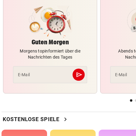
Guten Morgen
Morgens topinformiert über die
Abends t
Nachrichten des Tages
Nachr
send
E-Mail
E-Mail
Abschicken
chevron_right
KOSTENLOSE SPIELE