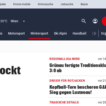
piele
Krone mobile
Immosuche
Jobsuche
Bazar
search
account_circle
Menü aufklappen
Suchen
30°C
Wien
(ausgewählt)
ix
Motorsport
Wintersport
Ski Alpin
Handball
Eishocke
Er
len
REGIONALLIGA NORD
vor 1
Grünau fertigte Traditionskl
lockt
3:0 ab
DREIER FÜR ROTJACKEN
vor 2
Kopfball-Tore bescheren GA
Sieg gegen Lustenau!
TRAGISCHE DETAILS
vor 2