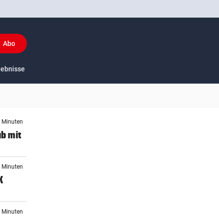
Abo
y
gebnisse
US-Sport
4 Minuten
ub mit
1 Minuten
K
5 Minuten