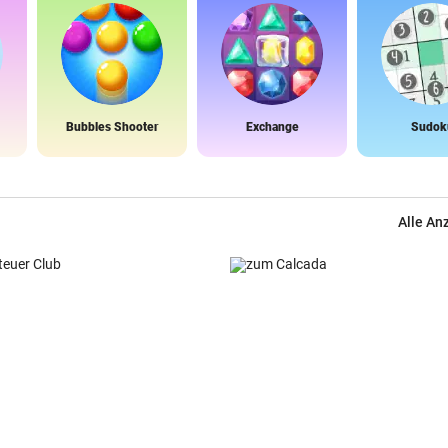
Bubbles Shooter
Exchange
Sudok
Alle An