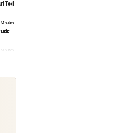
uf Tod
1 Minuten
eude
5 Minuten
uch
2 Minuten
apid
3 Minuten
oßen
Guten Morgen
Morgens topinformiert über die
15:58