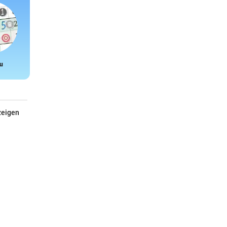
u
Snake
zeigen