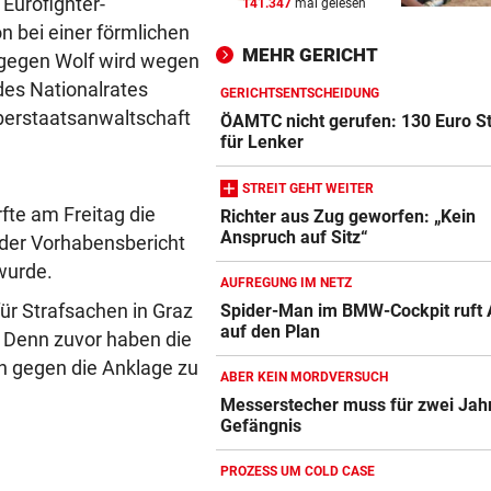
Eurofighter-
141.347
mal gelesen
MEDIEN BERICHTEN:
vor 
 bei einer förmlichen
Nach schwerer Krankheit! T
MEHR GERICHT
gegen Wolf wird wegen
um Jorge Messi
es Nationalrates
GERICHTSENTSCHEIDUNG
ALARM IN BULGARIEN
vor 
Oberstaatsanwaltschaft
ÖAMTC nicht gerufen: 130 Euro S
Drohne voller Sprengstoff n
für Lenker
Pipeline explodiert
STREIT GEHT WEITER
fte am Freitag die
AUF DER A10
vor 
Richter aus Zug geworfen: „Kein
Anspruch auf Sitz“
Urlauber-Kolonne rollt: Stau
 der Vorhabensbericht
Blockabfertigung
wurde.
AUFREGUNG IM NETZ
ür Strafsachen in Graz
Spider-Man im BMW-Cockpit ruft 
auf den Plan
. Denn zuvor haben die
ch gegen die Anklage zu
ABER KEIN MORDVERSUCH
Messerstecher muss für zwei Jahr
Gefängnis
PROZESS UM COLD CASE