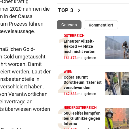
Chef kräftig
Der FC Arsenal hat einen ne
änner 2020 nahmen die
chevron_right
TOP 3
Mittelfeldspieler
n in der Causa
 zum Prozess führen
(ausgewählt)
Gelesen
Kommentiert
MANN (45) HATTE MESSER
vor 
 Beweisaussage.
Nach Morddrohung: WEGA
ÖSTERREICH
stürmte Wohnung in Liesing
Erneuter Allzeit-
Rekord ++ Hitze
maßlichen Gold-
noch nicht vorbei
„STOPPLICHT“-KOLUMNE
vor 
 in Gold umgetauscht,
161.178
mal gelesen
Wie Schoitl und Gneisser im
ahrt worden. Damit
„Kaisermühlen Blues“
leiert werden. Laut der
WIEN
Cobra stürmt
nsbestandteile in
SHOWDOWN IM ORF
vor 
Dorotheum, Täter ist
Weißmann-Prozess startet 
verschleiert haben.
verschwunden
der Direktorenwahl
von Verantwortlichen
142.638
mal gelesen
inverträge an
WOLLTEN „CHILLEN“
vor 
NIEDERÖSTERREICH
sts überwiesen worden
In Gartenhütte eingebrochen
500 Helfer kämpfen
bei Gluthitze gegen
Teenies (14) gefasst
Inferno