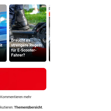
Braucht es
Tirol: Drei
it
strengere Regeln
verletzte Biker
Dürre bringt
für E-Scooter-
nach heftigen
auch Schla
Fahrer?
Unfällen
ans Limit
ein Kommentieren mehr
skutieren:
Themenübersicht
.