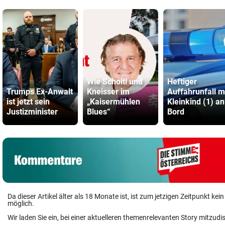
Wie Schoitl und
Heftiger
Trumps Ex-Anwalt
Kneisser im
Auffahrunfall m
ist jetzt sein
„Kaisermühlen
Kleinkind (1) an
Justizminister
Blues“
Bord
Da dieser Artikel älter als 18 Monate ist, ist zum jetzigen Zeitpunkt k
möglich.
Wir laden Sie ein, bei einer aktuelleren themenrelevanten Story mitzudi