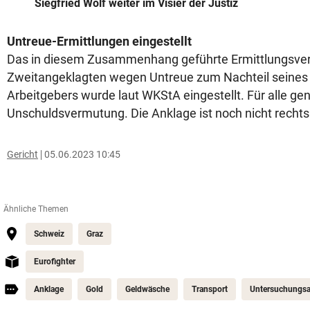
Siegfried Wolf weiter im Visier der Justiz
Untreue-Ermittlungen eingestellt
Das in diesem Zusammenhang geführte Ermittlungsve
Zweitangeklagten wegen Untreue zum Nachteil seines
Arbeitgebers wurde laut WKStA eingestellt. Für alle gen
Unschuldsvermutung. Die Anklage ist noch nicht rechtsk
Gericht
05.06.2023 10:45
Ähnliche Themen
Schweiz
Graz
Eurofighter
Anklage
Gold
Geldwäsche
Transport
Untersuchungs