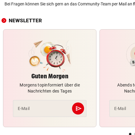
Bei Fragen können Sie sich gern an das Community-Team per Mail an
NEWSLETTER
Guten Morgen
Morgens topinformiert über die
Abends t
Nachrichten des Tages
Nachr
send
E-Mail
E-Mail
Abschicken