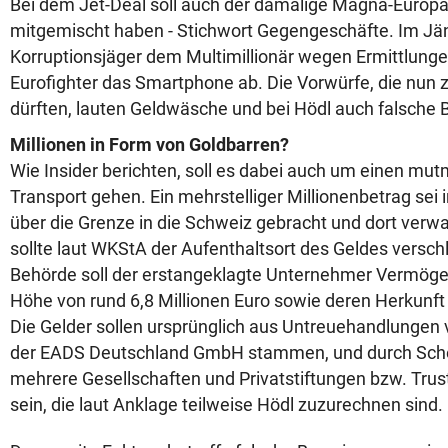
Bei dem Jet-Deal soll auch der damalige Magna-Europa-
mitgemischt haben - Stichwort Gegengeschäfte. Im J
Korruptionsjäger dem Multimillionär wegen Ermittlunge
Eurofighter das Smartphone ab. Die Vorwürfe, die nun
dürften, lauten Geldwäsche und bei Hödl auch falsche
Millionen in Form von Goldbarren?
Wie Insider berichten, soll es dabei auch um einen mut
Transport gehen. Ein mehrstelliger Millionenbetrag sei
über die Grenze in die Schweiz gebracht und dort verw
sollte laut WKStA der Aufenthaltsort des Geldes versch
Behörde soll der erstangeklagte Unternehmer Vermöge
Höhe von rund 6,8 Millionen Euro sowie deren Herkunft 
Die Gelder sollen ursprünglich aus Untreuehandlungen 
der EADS Deutschland GmbH stammen, und durch Sche
mehrere Gesellschaften und Privatstiftungen bzw. Tru
sein, die laut Anklage teilweise Hödl zuzurechnen sind.