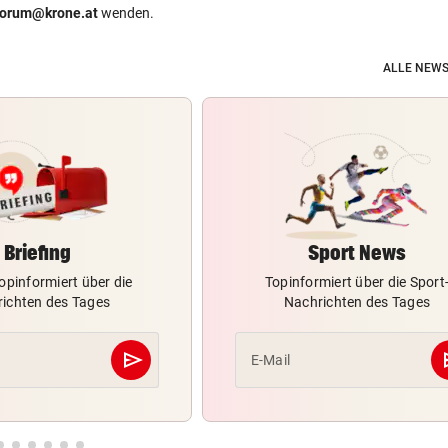
forum@krone.at
wenden.
ALLE NEWS
Briefing
Sport News
opinformiert über die
Topinformiert über die Sport
ichten des Tages
Nachrichten des Tages
send
s
E-Mail
Abschicken