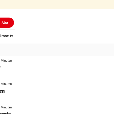
Abo
(ausgewählt)
tschaft
krone.tv
Wissen
Gericht
Kolumnen
Freizeit
Reise
Ti
6 Minuten
r
9 Minuten
gen
6 Minuten