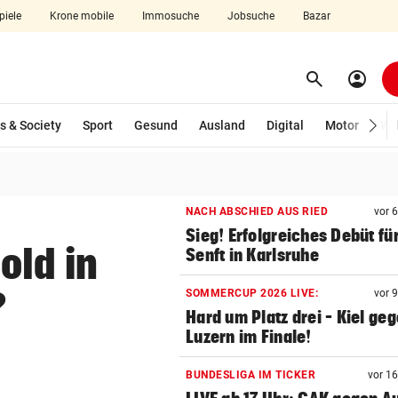
piele
Krone mobile
Immosuche
Jobsuche
Bazar
search
account_circle
Menü aufklappen
Suchen
s & Society
Sport
Gesund
Ausland
Digital
Motor
Wir
len
NACH ABSCHIED AUS RIED
vor 
Sieg! Erfolgreiches Debüt fü
old in
Senft in Karlsruhe
?
SOMMERCUP 2026 LIVE:
vor 
Hard um Platz drei – Kiel ge
Luzern im Finale!
BUNDESLIGA IM TICKER
vor 1