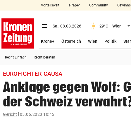
Vorteilswelt
ePaper
Community
Gewinns
close
Schließen
menu
Menü aufklappen
Sa., 08.08.2026
29°C
Wien
Abonnieren
Krone+
Österreich
Wien
Politik
Star
account_circle
arrow_right
Anmelden
Recht Einfach
Recht beraten
pin_drop
arrow_right
Bundesland auswäh
Wien
EUROFIGHTER-CAUSA
bookmark
Merkliste
Anklage gegen Wolf: G
der Schweiz verwahrt
Suchbegriff
search
eingeben
Gericht
05.06.2023 10:45