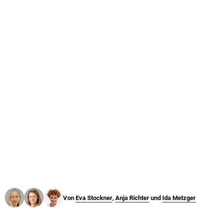
© Krone Multimedia GmbH & Co KG 2026
Muthgasse 2, 1190 Wien
Von
Eva Stockner
,
Anja Richter
und
Ida Metzger