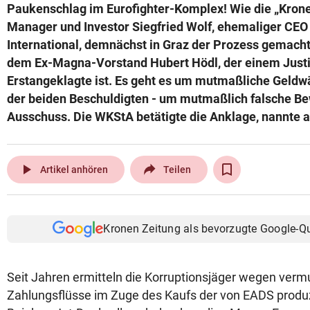
Paukenschlag im Eurofighter-Komplex! Wie die „Krone“
Manager und Investor Siegfried Wolf, ehemaliger CE
International, demnächst in Graz der Prozess gemach
dem Ex-Magna-Vorstand Hubert Hödl, der einem Justiz
Erstangeklagte ist. Es geht es um mutmaßliche Geldw
der beiden Beschuldigten - um mutmaßlich falsche B
Ausschuss. Die WKStA betätigte die Anklage, nannte 
play_arrow
Artikel anhören
Teilen
Kronen Zeitung als bevorzugte Google-Q
Seit Jahren ermitteln die Korruptionsjäger wegen verm
Zahlungsflüsse im Zuge des Kaufs der von EADS produz