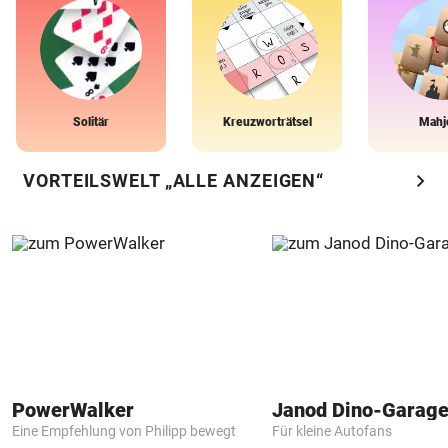
Solitär
Kreuzworträtsel
Mahj
chevron_right
VORTEILSWELT „ALLE ANZEIGEN“
PowerWalker
Janod Dino-Garag
Eine Empfehlung von Philipp bewegt
Für kleine Autofans