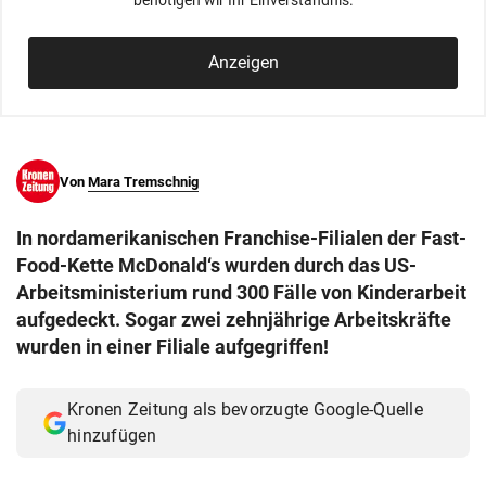
benötigen wir Ihr Einverständnis.
© Krone Multimedia GmbH & Co KG 2026
Muthgasse 2, 1190 Wien
Anzeigen
Von
Mara Tremschnig
In nordamerikanischen Franchise-Filialen der Fast-
Food-Kette McDonald‘s wurden durch das US-
Arbeitsministerium rund 300 Fälle von Kinderarbeit
aufgedeckt. Sogar zwei zehnjährige Arbeitskräfte
wurden in einer Filiale aufgegriffen!
Kronen Zeitung als bevorzugte Google-Quelle
hinzufügen