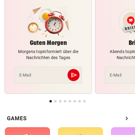
Guten Morgen
Br
Morgens topinformiert über die
Abends topin
Nachrichten des Tages
Nachrich
send
E-Mail
E-Mail
Abschicken
chevron_right
GAMES