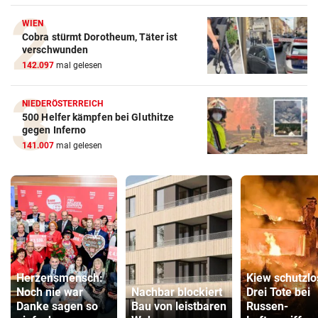
WIEN
Cobra stürmt Dorotheum, Täter ist
verschwunden
142.097
mal gelesen
NIEDERÖSTERREICH
500 Helfer kämpfen bei Gluthitze
gegen Inferno
141.007
mal gelesen
Herzensmensch:
Kiew schutzlo
Noch nie war
Nachbar blockiert
Drei Tote bei
Danke sagen so
Bau von leistbaren
Russen-