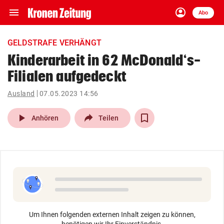
menu
account_circle
Navigation
Anmelden
Abo
close
Schließen
ein-/ausklappen
GELDSTRAFE VERHÄNGT
Abonnieren
Kinderarbeit in 62 McDonald‘s-
Filialen aufgedeckt
account_circle
arrow_right
Anmelden
Ausland
07.05.2023 14:56
pin_drop
arrow_right
Bundesland auswäh
Wien
play_arrow
Anhören
Teilen
bookmark
Merkliste
Suchbegriff
search
eingeben
Um Ihnen folgenden externen Inhalt zeigen zu können,