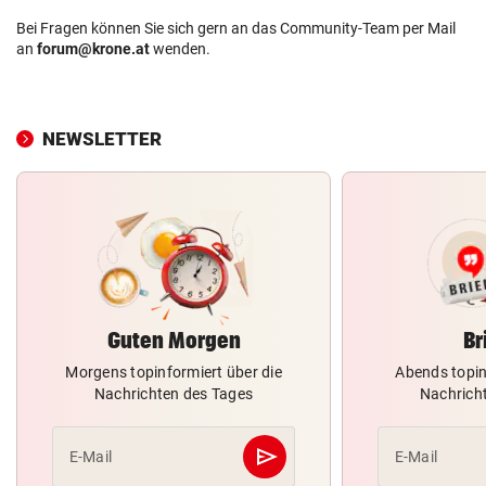
Bei Fragen können Sie sich gern an das Community-Team per Mail
an
forum@krone.at
wenden.
NEWSLETTER
Guten Morgen
Br
Morgens topinformiert über die
Abends topin
Nachrichten des Tages
Nachrich
send
E-Mail
E-Mail
Abschicken