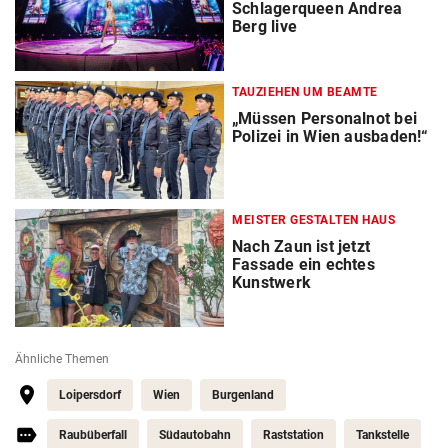
Schlagerqueen Andrea
Berg live
TAUZIEHEN UM BEAMTE
„Müssen Personalnot bei
Polizei in Wien ausbaden!“
MEISTER GESTALTEN HAUS
Nach Zaun ist jetzt
Fassade ein echtes
Kunstwerk
Ähnliche Themen
Loipersdorf
Wien
Burgenland
Raubüberfall
Südautobahn
Raststation
Tankstelle