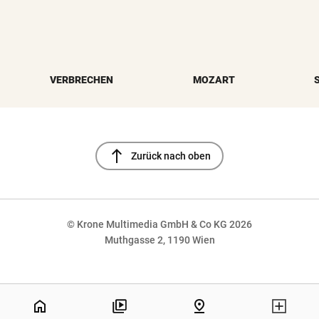
VERBRECHEN
MOZART
north
Zurück nach oben
© Krone Multimedia GmbH & Co KG 2026
Muthgasse 2, 1190 Wien
NaN%
home
pin_drop