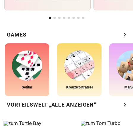
chevron_right
GAMES
Solitär
Kreuzworträtsel
Mahj
chevron_right
VORTEILSWELT „ALLE ANZEIGEN“