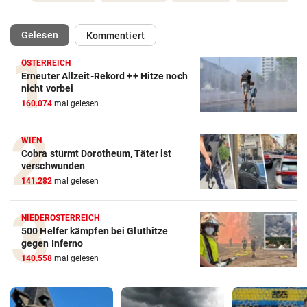
(ausgewählt)
Gelesen
Kommentiert
ÖSTERREICH
Erneuter Allzeit-Rekord ++ Hitze noch
nicht vorbei
160.074
mal gelesen
WIEN
Cobra stürmt Dorotheum, Täter ist
verschwunden
141.282
mal gelesen
NIEDERÖSTERREICH
500 Helfer kämpfen bei Gluthitze
gegen Inferno
140.558
mal gelesen