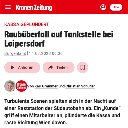
menu
account_circle
Navigation
Anmelden
Abo
close
Schließen
ein-/ausklappen
KASSA GEPLÜNDERT
Abonnieren
Raubüberfall auf Tankstelle bei
Loipersdorf
account_circle
arrow_right
Anmelden
Burgenland
14.03.2023 06:00
pin_drop
arrow_right
Bundesland auswäh
Wien
play_arrow
Anhören
Teilen
bookmark
Merkliste
Von
Karl Grammer
und
Christian Schulter
Suchbegriff
search
Turbulente Szenen spielten sich in der Nacht auf
eingeben
einer Raststation der Südautobahn ab. Ein „Kunde“
griff einen Mitarbeiter an, plünderte die Kassa und
raste Richtung Wien davon.