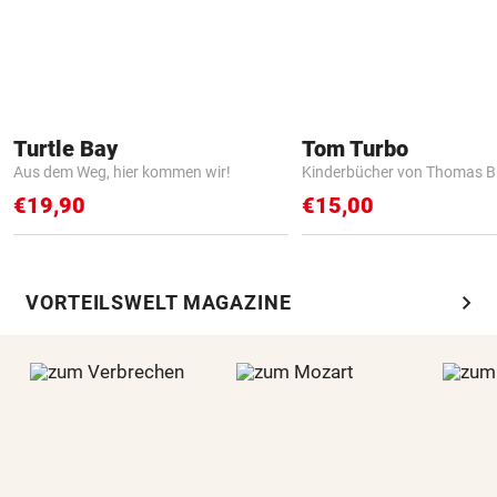
Turtle Bay
Tom Turbo
Aus dem Weg, hier kommen wir!
Kinderbücher von Thomas B
€19,90
€15,00
chevron_right
VORTEILSWELT MAGAZINE