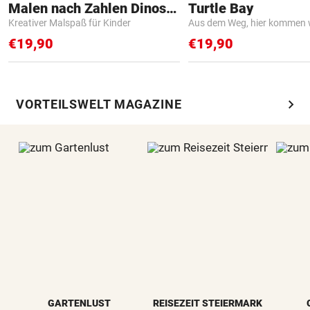
Malen nach Zahlen Dinosaurier
Turtle Bay
Kreativer Malspaß für Kinder
Aus dem Weg, hier kommen w
€19,90
€19,90
chevron_right
VORTEILSWELT MAGAZINE
GARTENLUST
REISEZEIT STEIERMARK