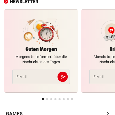
NEWSLETTER
Guten Morgen
Br
Morgens topinformiert über die
Abends topin
Nachrichten des Tages
Nachrich
send
E-Mail
E-Mail
Abschicken
chevron_right
GAMES