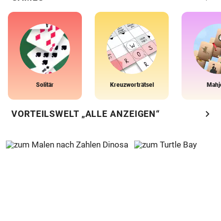
Solitär
Kreuzworträtsel
Mahj
chevron_right
VORTEILSWELT „ALLE ANZEIGEN“