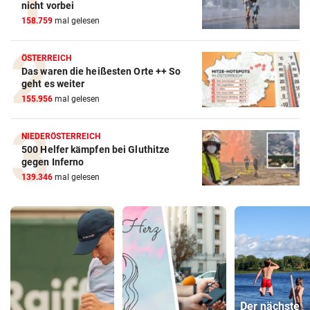
nicht vorbei
158.759
mal gelesen
ÖSTERREICH
Das waren die heißesten Orte ++ So
geht es weiter
155.956
mal gelesen
NIEDERÖSTERREICH
500 Helfer kämpfen bei Gluthitze
gegen Inferno
139.346
mal gelesen
Der nächste