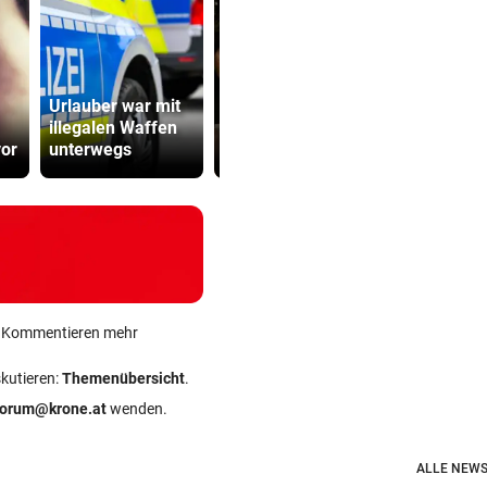
Jolie-Bruder
Kanzler
Urlauber war mit
James Haven
entschuldig
illegalen Waffen
outet sich als
„Der Satz is
or
unterwegs
schwul
falsch“
ein Kommentieren mehr
skutieren:
Themenübersicht
.
forum@krone.at
wenden.
ALLE NEWS