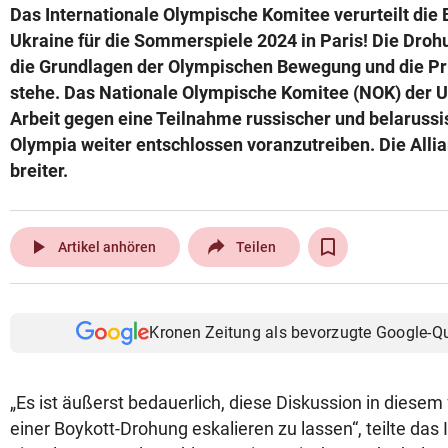
Das Internationale Olympische Komitee verurteilt die
© Krone Multimedia GmbH & Co KG 2026
Ukraine für die Sommerspiele 2024 in Paris! Die Dro
Muthgasse 2, 1190 Wien
die Grundlagen der Olympischen Bewegung und die Prin
stehe. Das Nationale Olympische Komitee (NOK) der Ukr
Arbeit gegen eine Teilnahme russischer und belarussi
Olympia weiter entschlossen voranzutreiben. Die Allia
breiter.
play_arrow
Artikel anhören
Teilen
Kronen Zeitung als bevorzugte Google-Q
„Es ist äußerst bedauerlich, diese Diskussion in diese
einer Boykott-Drohung eskalieren zu lassen“, teilte das