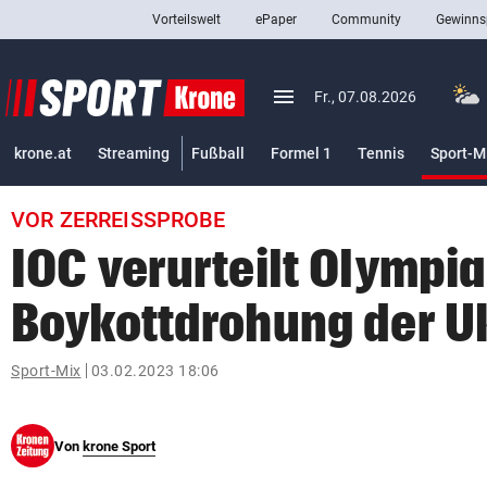
Vorteilswelt
ePaper
Community
Gewinns
close
Schließen
menu
Menü aufklappen
Fr., 07.08.2026
Abonnieren
krone.at
Streaming
Fußball
Formel 1
Tennis
Sport-M
account_circle
arrow_right
Anmelden
VOR ZERREISSPROBE
pin_drop
arrow_right
Bundesland auswäh
Wien
IOC verurteilt Olympia
bookmark
Merkliste
Boykottdrohung der U
Suchbegriff
Sport-Mix
03.02.2023 18:06
search
eingeben
Von
krone Sport