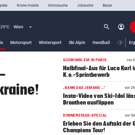
piele
Krone mobile
Immosuche
Jobsuche
Bazar
search
account_circle
Menü aufklappen
Suchen
29°C
Wien
(ausgewählt)
ix
Motorsport
Wintersport
Ski Alpin
Handball
Eishocke
Er
SCHWIMM-EM IN PARIS
vor 
len
Halbfinal-Aus für Luca Karl 
-
K.o.-Sprintbewerb
kraine!
„KANN DAS JEMAND ...“
vor 2
Insta-Video von Ski-Idol läs
Braathen ausflippen
DONNERSTAGS-SPECIAL
vor 5
Erleben Sie den Auftakt der 
Champions Tour!