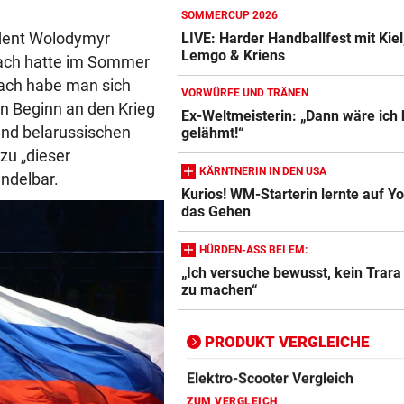
SOMMERCUP 2026
ident Wolodymyr
LIVE: Harder Handballfest mit Kiel
Lemgo & Kriens
Action-Cam Vergleich
ach hatte im Sommer
ZUM VERGLEICH
nach habe man sich
VORWÜRFE UND TRÄNEN
n Beginn an den Krieg
Ex-Weltmeisterin: „Dann wäre ich
Crosstrainer Vergleich
und belarussischen
gelähmt!“
ZUM VERGLEICH
zu „dieser
KÄRNTNERIN IN DEN USA
andelbar.
E-Bike Vergleich
Kurios! WM-Starterin lernte auf Y
ZUM VERGLEICH
das Gehen
Elektro-Scooter Vergleich
HÜRDEN-ASS BEI EM:
„Ich versuche bewusst, kein Trar
ZUM VERGLEICH
zu machen“
Ergometer Vergleich
ZUM VERGLEICH
PRODUKT VERGLEICHE
Fahrrad Test
ZUM VERGLEICH