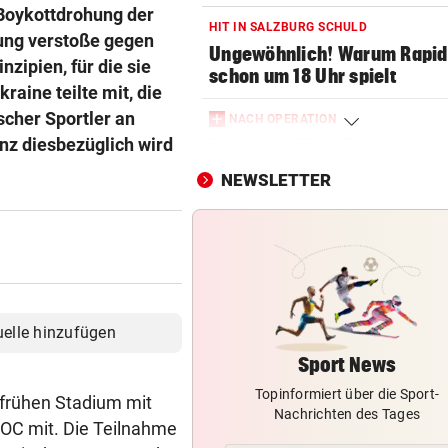
 Boykottdrohung der
HIT IN SALZBURG SCHULD
hung verstoße gegen
Ungewöhnlich! Warum Rapid
zipien, für die sie
schon um 18 Uhr spielt
aine teilte mit, die
scher Sportler an
NACH OPERATION
nz diesbezüglich wird
Youngster Maxi Taucher be
Nummer 1 erneut
NEWSLETTER
SOMMERCUP 2026
LIVE: Harder Handballfest mi
Kiel, Lemgo & Kriens
PLÖTZLICH MIT DABEI
Thiem überrascht ÖFB-Legi
uelle hinzufügen
im Trainingslager
Sport News
Topinformiert über die Sport-
APPELL IM LUXUS-HOTEL
m frühen Stadium mit
Nachrichten des Tages
Bayern mahnt Konkurrenz: 
 IOC mit. Die Teilnahme
kann es nicht sein!“