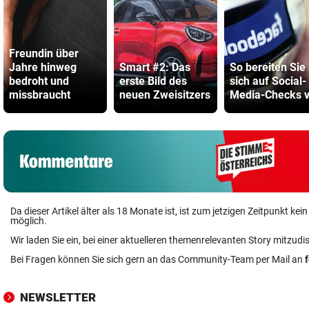
Freundin über
Jahre hinweg
Smart #2: Das
So bereiten Sie
bedroht und
erste Bild des
sich auf Social-
missbraucht
neuen Zweisitzers
Media-Checks v
Da dieser Artikel älter als 18 Monate ist, ist zum jetzigen Zeitpunkt k
möglich.
Wir laden Sie ein, bei einer aktuelleren themenrelevanten Story mitzudi
Bei Fragen können Sie sich gern an das Community-Team per Mail an
NEWSLETTER