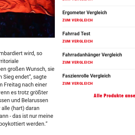
Fahrradanhänger Vergleich
ZUM VERGLEICH
Faszienrolle Vergleich
ZUM VERGLEICH
mbardiert wird, so
Hoverboard Vergleich
itoriale
ZUM VERGLEICH
 den großen Wunsch, sie
Kinderfahrrad Vergleich
m Sieg endet“, sagte
ZUM VERGLEICH
 Freitag nach einer
enn es trotz größter
Alle Produkte ans
ssen und Belarussen
alle (hart) daran
dann - das ist nur meine
oykottiert werden.“