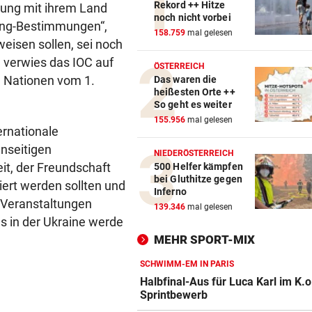
Rekord ++ Hitze
ierung mit ihrem Land
noch nicht vorbei
ping-Bestimmungen“,
158.759
mal gelesen
weisen sollen, sei noch
m verwies das IOC auf
ÖSTERREICH
n Nationen vom 1.
Das waren die
heißesten Orte ++
So geht es weiter
155.956
mal gelesen
ernationale
nseitigen
NIEDERÖSTERREICH
t, der Freundschaft
500 Helfer kämpfen
bei Gluthitze gegen
iert werden sollten und
Inferno
 Veranstaltungen
139.346
mal gelesen
s in der Ukraine werde
MEHR SPORT-MIX
SCHWIMM-EM IN PARIS
Halbfinal-Aus für Luca Karl im K.o
Sprintbewerb