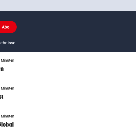
Abo
y
gebnisse
US-Sport
6 Minuten
im
6 Minuten
st
4 Minuten
Global