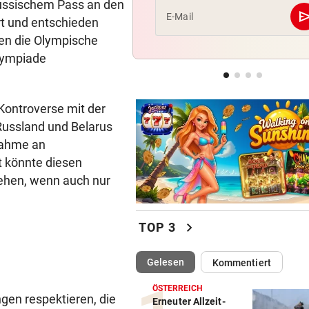
russischem Pass an den
se
E-Mail
rt und entschieden
HARTWIG IN ST. PÖLTEN
gen die Olympische
Filmreife Rückkehr des
Olympiade
„Weltmeister-Sprosses“
GEGEN WATTENS
Kontroverse mit der
Altachs Massombo kennt de
Schlüssel zum Erfolg
Russland und Belarus
lnahme an
t könnte diesen
tehen, wenn auch nur
chevron_right
TOP 3
(ausgewählt)
Gelesen
Kommentiert
ÖSTERREICH
gen respektieren, die
Erneuter Allzeit-