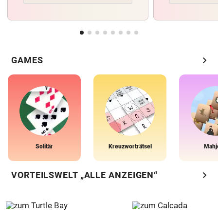
chevron_right
GAMES
Solitär
Kreuzworträtsel
Mahj
chevron_right
VORTEILSWELT „ALLE ANZEIGEN“