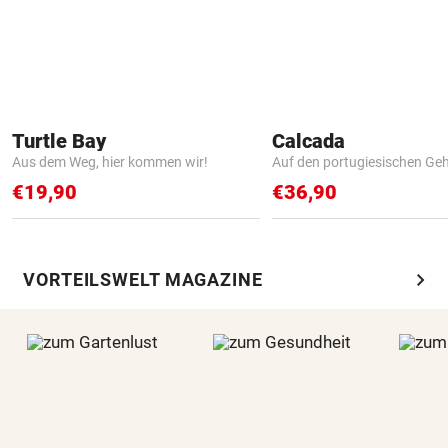
Turtle Bay
Calcada
Aus dem Weg, hier kommen wir!
Auf den portugiesischen G
€19,90
€36,90
chevron_right
VORTEILSWELT MAGAZINE