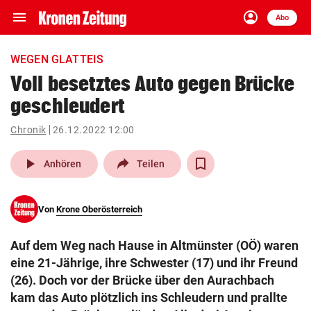
menu
account_circle
Navigation
Anmelden
Abo
close
Schließen
ein-/ausklappen
WEGEN GLATTEIS
Abonnieren
Voll besetztes Auto gegen Brücke
geschleudert
account_circle
arrow_right
Anmelden
Chronik
26.12.2022 12:00
pin_drop
arrow_right
Bundesland auswäh
Wien
play_arrow
Anhören
Teilen
bookmark
Merkliste
Von
Krone Oberösterreich
Suchbegriff
search
Auf dem Weg nach Hause in Altmünster (OÖ) waren
eingeben
eine 21-Jährige, ihre Schwester (17) und ihr Freund
(26). Doch vor der Brücke über den Aurachbach
kam das Auto plötzlich ins Schleudern und prallte