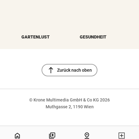
GARTENLUST
GESUNDHEIT
north
Zurück nach oben
© Krone Multimedia GmbH & Co KG 2026
Muthgasse 2, 1190 Wien
NaN%
home
pin_drop