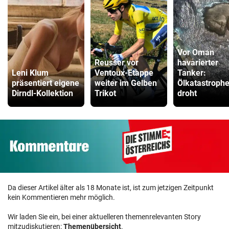
Vor Oman
Reusser vor
havarierter
Leni Klum
Ventoux-Etappe
Tanker:
präsentiert eigene
weiter im Gelben
Ölkatastroph
Dirndl-Kollektion
Trikot
droht
Da dieser Artikel älter als 18 Monate ist, ist zum jetzigen Zeitpunkt
kein Kommentieren mehr möglich.
Wir laden Sie ein, bei einer aktuelleren themenrelevanten Story
mitzudiskutieren:
Themenübersicht
.