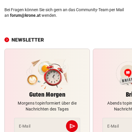
Bei Fragen können Sie sich gern an das Community-Team per Mail
an
forum@krone.at
wenden.
NEWSLETTER
Guten Morgen
Br
Morgens topinformiert über die
Abends topin
Nachrichten des Tages
Nachrich
send
E-Mail
E-Mail
Abschicken