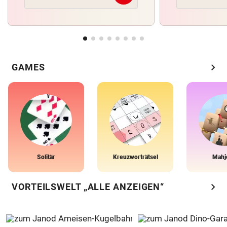
chevron_right
GAMES
Solitär
Kreuzworträtsel
Mahj
chevron_right
VORTEILSWELT „ALLE ANZEIGEN“