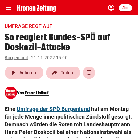
menu
account_circle
Navigation
Anmelden
Abo
close
Schließen
ein-/ausklappen
UMFRAGE REGT AUF
Abonnieren
So reagiert Bundes-SPÖ auf
Doskozil-Attacke
account_circle
arrow_right
Anmelden
Burgenland
21.11.2022 15:00
pin_drop
arrow_right
Bundesland auswäh
Wien
play_arrow
Anhören
Teilen
bookmark
Merkliste
Von
Franz Hollauf
Suchbegriff
search
Eine
Umfrage der SPÖ Burgenland
hat am Montag
eingeben
für jede Menge innenpolitischen Zündstoff gesorgt.
Demnach würden die Roten mit Landeshauptmann
Hans Peter Doskozil bei einer Nationalratswahl als