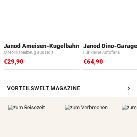
Janod Ameisen-Kugelbahn
Janod Dino-Garag
Motorikspielzeug aus Holz
Für kleine Autofans
€29,90
€64,90
chevron_right
VORTEILSWELT MAGAZINE