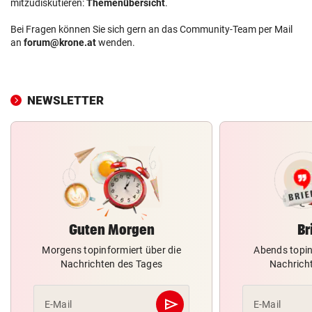
mitzudiskutieren:
Themenübersicht
.
Bei Fragen können Sie sich gern an das Community-Team per Mail
an
forum@krone.at
wenden.
NEWSLETTER
Guten Morgen
Br
Morgens topinformiert über die
Abends topin
Nachrichten des Tages
Nachrich
send
E-Mail
E-Mail
Abschicken