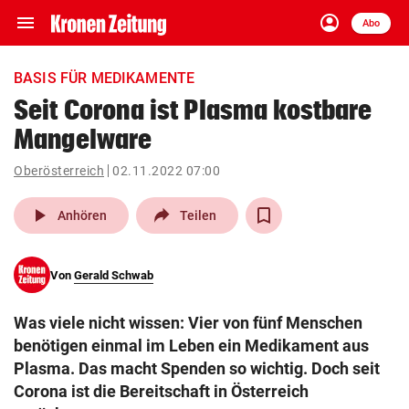
menu
account_circle
Navigation
Anmelden
Abo
close
Schließen
ein-/ausklappen
BASIS FÜR MEDIKAMENTE
Abonnieren
Seit Corona ist Plasma kostbare
Mangelware
account_circle
arrow_right
Anmelden
Oberösterreich
02.11.2022 07:00
pin_drop
arrow_right
Bundesland auswäh
Wien
play_arrow
Anhören
Teilen
bookmark
Merkliste
Von
Gerald Schwab
Suchbegriff
search
Was viele nicht wissen: Vier von fünf Menschen
eingeben
benötigen einmal im Leben ein Medikament aus
Plasma. Das macht Spenden so wichtig. Doch seit
Corona ist die Bereitschaft in Österreich