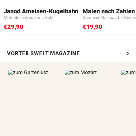
Janod Ameisen-Kugelbahn
Motorikspielzeug aus Holz
Kreativer Malspaß für Kinde
€29,90
€19,90
chevron_right
VORTEILSWELT MAGAZINE