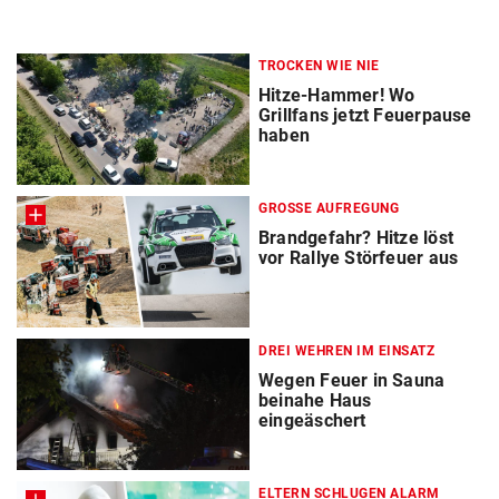
TROCKEN WIE NIE
Hitze-Hammer! Wo
Grillfans jetzt Feuerpause
haben
GROSSE AUFREGUNG
Brandgefahr? Hitze löst
vor Rallye Störfeuer aus
DREI WEHREN IM EINSATZ
Wegen Feuer in Sauna
beinahe Haus
eingeäschert
ELTERN SCHLUGEN ALARM