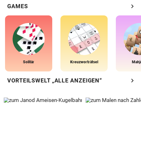
chevron_right
GAMES
Solitär
Kreuzworträtsel
Mahj
chevron_right
VORTEILSWELT „ALLE ANZEIGEN“