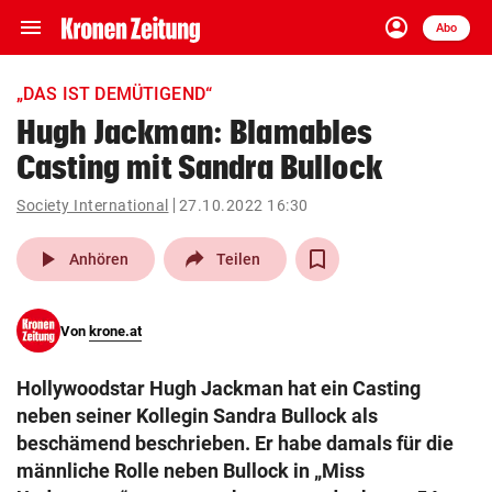
menu
account_circle
Navigation
Anmelden
Abo
close
Schließen
ein-/ausklappen
„DAS IST DEMÜTIGEND“
Abonnieren
Hugh Jackman: Blamables
Casting mit Sandra Bullock
account_circle
arrow_right
Anmelden
Society International
27.10.2022 16:30
pin_drop
arrow_right
Bundesland auswäh
Wien
play_arrow
Anhören
Teilen
bookmark
Merkliste
Von
krone.at
Suchbegriff
search
Hollywoodstar Hugh Jackman hat ein Casting
eingeben
neben seiner Kollegin Sandra Bullock als
beschämend beschrieben. Er habe damals für die
männliche Rolle neben Bullock in „Miss