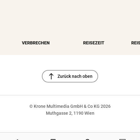
VERBRECHEN
REISEZEIT
REI
north
Zurück nach oben
© Krone Multimedia GmbH & Co KG 2026
Muthgasse 2, 1190 Wien
NaN%