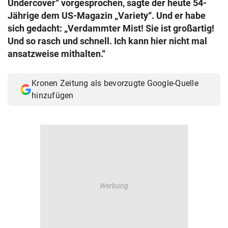
Undercover“ vorgesprochen, sagte der heute 54-
© Krone Multimedia GmbH & Co KG 2026
Jährige dem US-Magazin „Variety“. Und er habe
Muthgasse 2, 1190 Wien
sich gedacht: „Verdammter Mist! Sie ist großartig!
Und so rasch und schnell. Ich kann hier nicht mal
ansatzweise mithalten.“
Kronen Zeitung als bevorzugte Google-Quelle
hinzufügen