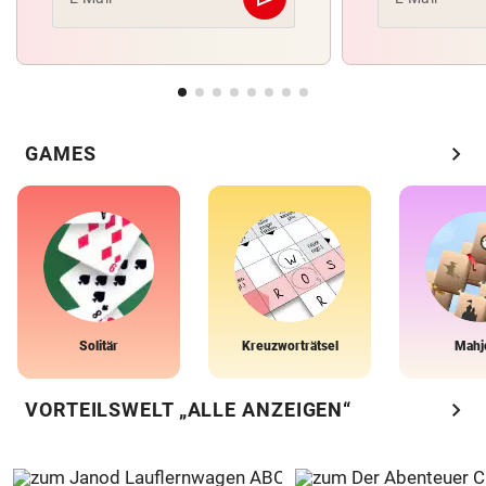
Abschicken
chevron_right
GAMES
Solitär
Kreuzworträtsel
Mahj
chevron_right
VORTEILSWELT „ALLE ANZEIGEN“