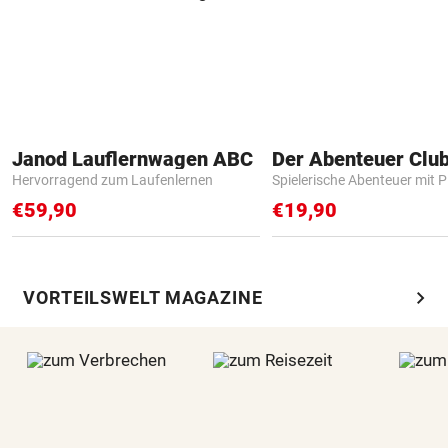
Janod Lauflernwagen ABC
Der Abenteuer Clu
Hervorragend zum Laufenlernen
Spielerische Abenteuer mit P
€59,90
€19,90
chevron_right
VORTEILSWELT MAGAZINE