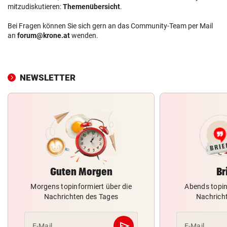
mitzudiskutieren:
Themenübersicht
.
Bei Fragen können Sie sich gern an das Community-Team per Mail
an
forum@krone.at
wenden.
NEWSLETTER
Guten Morgen
Br
Morgens topinformiert über die
Abends topin
Nachrichten des Tages
Nachrich
send
E-Mail
E-Mail