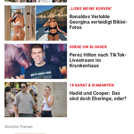
„LIEBE MEINE KURVEN“
Ronaldos Verlobte
Georgina verteidigt Bikini-
Fotos
SORGE UM BLOGGER
Perez Hilton nach TikTok-
Livestream im
Krankenhaus
18 KARAT & DIAMANTEN
Hadid und Cooper: Das
sind doch Eheringe, oder?
Ähnliche Themen