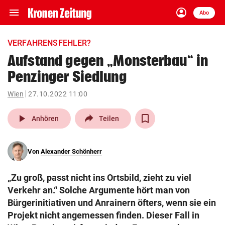
menu
account_circle
Navigation
Anmelden
Abo
close
Schließen
ein-/ausklappen
VERFAHRENSFEHLER?
Abonnieren
Aufstand gegen „Monsterbau“ in
Penzinger Siedlung
account_circle
arrow_right
Anmelden
Wien
27.10.2022 11:00
pin_drop
arrow_right
Bundesland auswäh
Wien
play_arrow
Anhören
Teilen
bookmark
Merkliste
Von
Alexander Schönherr
Suchbegriff
search
„Zu groß, passt nicht ins Ortsbild, zieht zu viel
eingeben
Verkehr an.“ Solche Argumente hört man von
Bürgerinitiativen und Anrainern öfters, wenn sie ein
Projekt nicht angemessen finden. Dieser Fall in