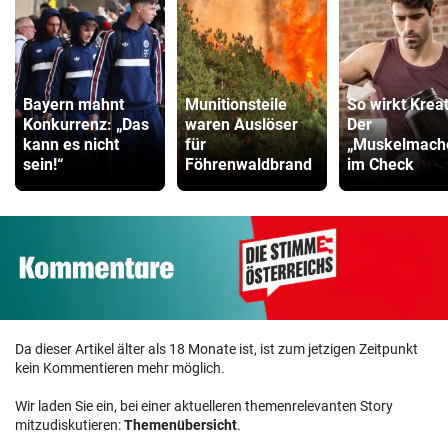
Bayern mahnt
Munitionsteile
So wirkt Kreat
Konkurrenz: „Das
waren Auslöser
Der
kann es nicht
für
„Muskelmach
sein!“
Föhrenwaldbrand
im Check
Da dieser Artikel älter als 18 Monate ist, ist zum jetzigen Zeitpunkt
kein Kommentieren mehr möglich.
Wir laden Sie ein, bei einer aktuelleren themenrelevanten Story
mitzudiskutieren:
Themenübersicht
.