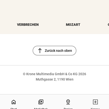
VERBRECHEN
MOZART
north
Zurück nach oben
© Krone Multimedia GmbH & Co KG 2026
Muthgasse 2, 1190 Wien
NaN%
home
pin_drop