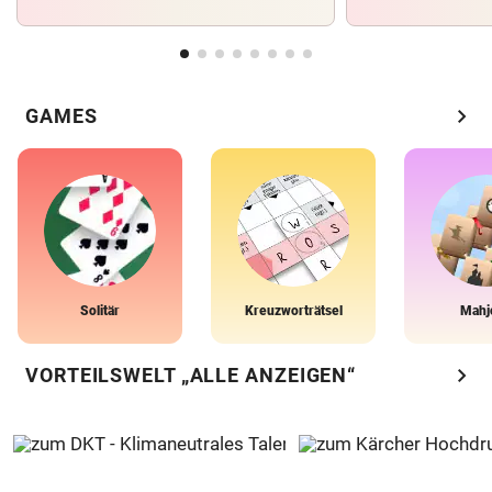
chevron_right
GAMES
Solitär
Kreuzworträtsel
Mahj
chevron_right
VORTEILSWELT „ALLE ANZEIGEN“