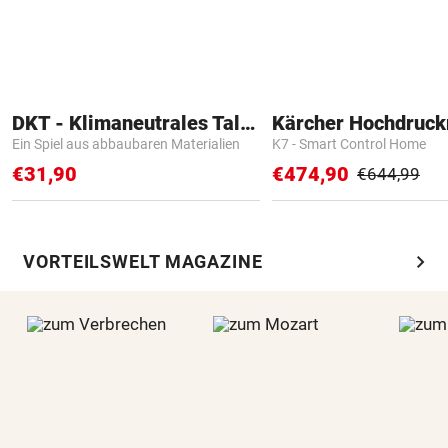
DKT - Klimaneutrales Talent
Kärcher Hochdruck
Ein Spiel aus abbaubaren Materialien
K7 - Smart Control Home
€31,90
€474,90
€644,99
chevron_right
VORTEILSWELT MAGAZINE