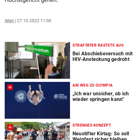
Wien
27.10.2022 11:00
STRAFTÄTER RASTETE AUS
Bei Abschiebeversuch mit
HIV-Ansteckung gedroht
AM WEG ZU OLYMPIA
„Ich war unsicher, ob ich
wieder springen kann“
STRENGES KONZEPT
Neustifter Kirtag: So soll
Weinfest sicher bleiben