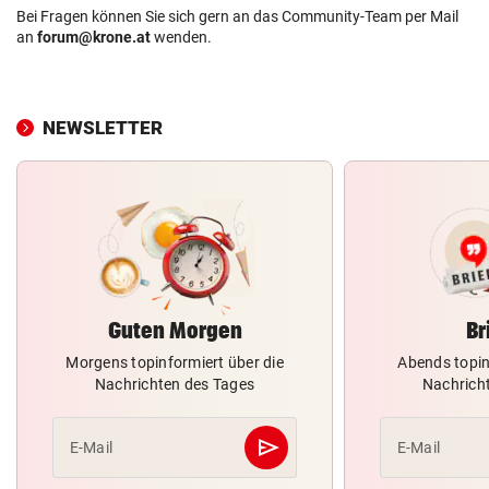
Bei Fragen können Sie sich gern an das Community-Team per Mail
an
forum@krone.at
wenden.
NEWSLETTER
Guten Morgen
Br
Morgens topinformiert über die
Abends topin
Nachrichten des Tages
Nachrich
send
E-Mail
E-Mail
Abschicken