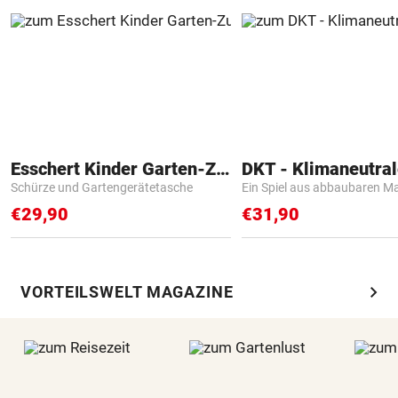
Esschert Kinder Garten-Zubehör
Schürze und Gartengerätetasche
Ein Spiel aus abbaubaren Ma
€29,90
€31,90
chevron_right
VORTEILSWELT MAGAZINE