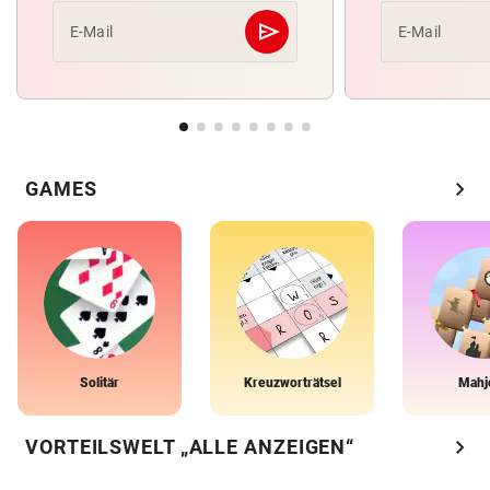
send
E-Mail
E-Mail
Abschicken
chevron_right
GAMES
Solitär
Kreuzworträtsel
Mahj
chevron_right
VORTEILSWELT „ALLE ANZEIGEN“