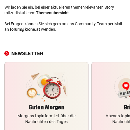
Wir laden Sie ein, bei einer aktuelleren themenrelevanten Story
mitzudiskutieren:
Themenübersicht
.
Bei Fragen können Sie sich gern an das Community-Team per Mail
an
forum@krone.at
wenden.
NEWSLETTER
Guten Morgen
Br
Morgens topinformiert über die
Abends topin
Nachrichten des Tages
Nachrich