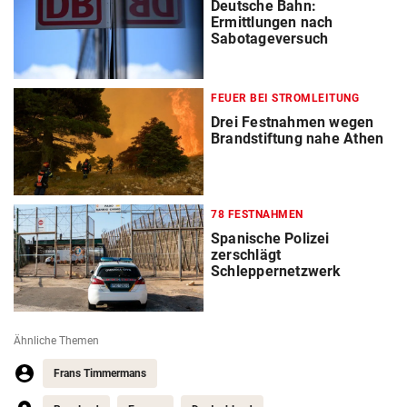
Deutsche Bahn:
Ermittlungen nach
Sabotageversuch
FEUER BEI STROMLEITUNG
Drei Festnahmen wegen
Brandstiftung nahe Athen
78 FESTNAHMEN
Spanische Polizei
zerschlägt
Schleppernetzwerk
Ähnliche Themen
Frans Timmermans