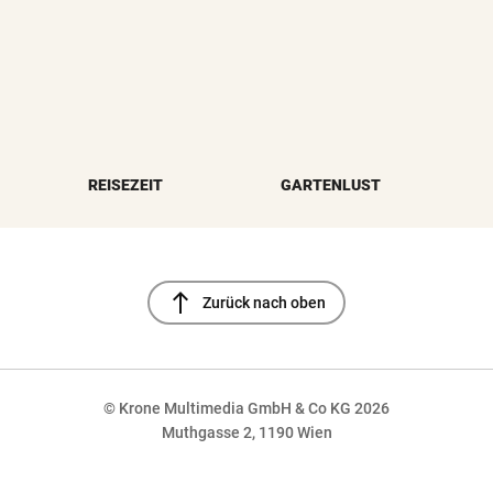
REISEZEIT
GARTENLUST
north
Zurück nach oben
© Krone Multimedia GmbH & Co KG 2026
Muthgasse 2, 1190 Wien