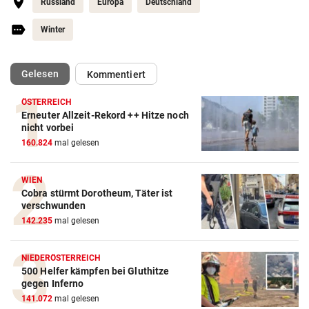
Russland
Europa
Deutschland
Winter
(ausgewählt)
Gelesen
Kommentiert
ÖSTERREICH
Erneuter Allzeit-Rekord ++ Hitze noch
nicht vorbei
160.824
mal gelesen
WIEN
Cobra stürmt Dorotheum, Täter ist
verschwunden
142.235
mal gelesen
NIEDERÖSTERREICH
500 Helfer kämpfen bei Gluthitze
gegen Inferno
141.072
mal gelesen