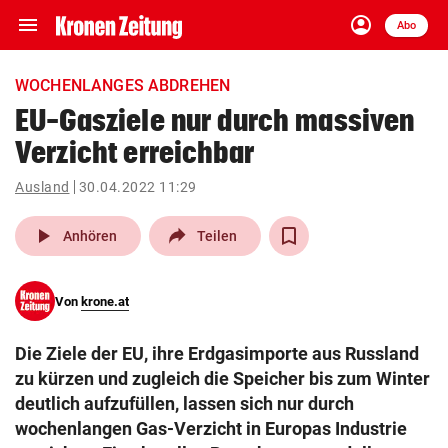
menu
account_circle
Navigation
Anmelden
Abo
close
Schließen
ein-/ausklappen
WOCHENLANGES ABDREHEN
Abonnieren
EU-Gasziele nur durch massiven
Verzicht erreichbar
account_circle
arrow_right
Anmelden
Ausland
30.04.2022 11:29
pin_drop
arrow_right
Bundesland auswäh
Wien
play_arrow
Anhören
Teilen
bookmark
Merkliste
Von
krone.at
Suchbegriff
search
Die Ziele der EU, ihre Erdgasimporte aus Russland
eingeben
zu kürzen und zugleich die Speicher bis zum Winter
deutlich aufzufüllen, lassen sich nur durch
wochenlangen Gas-Verzicht in Europas Industrie