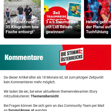
„Wir haben rund
3 x 1 Traumurlaub
Helene geht m
35 Kilogramm tote
mit Lidl Reisen
der Planai auf
Fische entsorgt“
gewinnen!
Tuchfühlung
Da dieser Artikel älter als 18 Monate ist, ist zum jetzigen Zeitpunkt
kein Kommentieren mehr möglich.
Wir laden Sie ein, bei einer aktuelleren themenrelevanten Story
mitzudiskutieren:
Themenübersicht
.
Bei Fragen können Sie sich gern an das Community-Team per Mail
an
forum@krone.at
wenden.