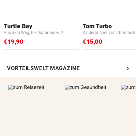
Turtle Bay
Tom Turbo
Aus dem Weg, hier kommen wir!
Kinderbücher von Thomas B
€19,90
€15,00
chevron_right
VORTEILSWELT MAGAZINE