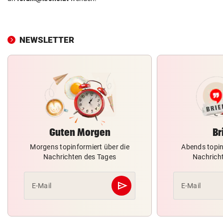
NEWSLETTER
Guten Morgen
Br
Morgens topinformiert über die
Abends topin
Nachrichten des Tages
Nachrich
send
E-Mail
E-Mail
Abschicken