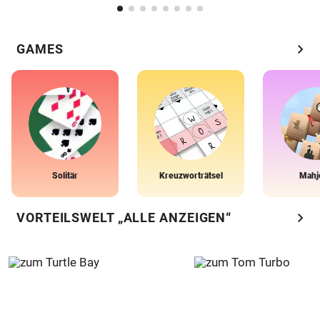
chevron_right
GAMES
Solitär
Kreuzworträtsel
Mahj
chevron_right
VORTEILSWELT „ALLE ANZEIGEN“