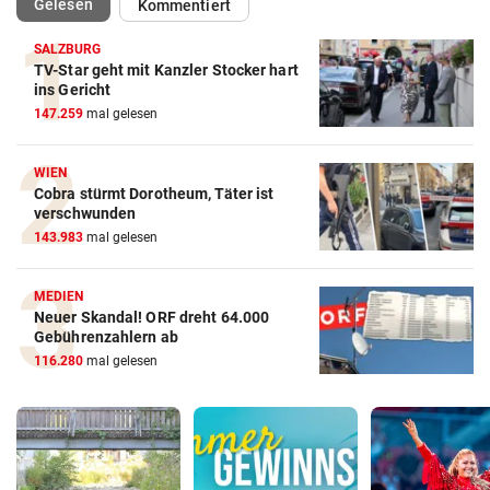
(ausgewählt)
Gelesen
Kommentiert
SALZBURG
TV-Star geht mit Kanzler Stocker hart
ins Gericht
147.259
mal gelesen
WIEN
Cobra stürmt Dorotheum, Täter ist
verschwunden
143.983
mal gelesen
MEDIEN
Neuer Skandal! ORF dreht 64.000
Gebührenzahlern ab
116.280
mal gelesen