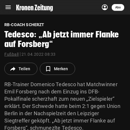
menu
account_circle
Navigation
Anmelden
Abo
close
Schließen
ein-/ausklappen
RB-COACH SCHERZT
Abonnieren
Tedesco: „Ab jetzt immer Flanke
auf Forsberg“
account_circle
arrow_right
Anmelden
Fußball
21.04.2022 08:33
pin_drop
arrow_right
Bundesland auswäh
Wien
Teilen
Merken
bookmark
Merkliste
RB-Trainer Domenico Tedesco hat Matchwinner
Emil Forsberg nach dem Einzug ins DFB-
Suchbegriff
Pokalfinale scherzhaft zum neuen „Zielspieler“
search
eingeben
erklärt. Der Schwede hatte beim 2:1 gegen Union
Berlin in der Nachspielzeit den Leipziger
Siegtreffer geköpft. „Ab jetzt immer Flanke auf
Forsberg“, schmunezlte Tedesco.