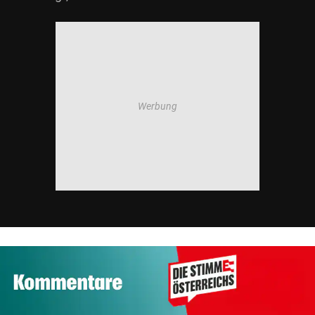
© Krone Multimedia GmbH & Co KG 2026
Muthgasse 2, 1190 Wien