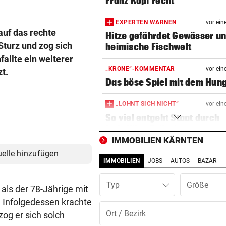
Franz Kopf recht
EXPERTEN WARNEN
vor ein
auf das rechte
Hitze gefährdet Gewässer u
Sturz und zog sich
heimische Fischwelt
allte ein weiterer
„KRONE“-KOMMENTAR
vor ein
t.
Das böse Spiel mit dem Hun
„LOHNT SICH NICHT“
vor ein
So viel entgeht Staat durch
freiwillige Teilzeit
IMMOBILIEN KÄRNTEN
VON IT BIS DOKU-FILM
vor ein
uelle hinzufügen
IMMOBILIEN
JOBS
AUTOS
BAZAR
Hackeln statt faulenzen: So
läuft‘s bei Ferialjobs
Typ
 als der 78-Jährige mit
„KRONE“-INTERVIEW
vor ein
. Infolgedessen krachte
Bibiza: „Der Vergleich mit F
zog er sich solch
ist mir egal“