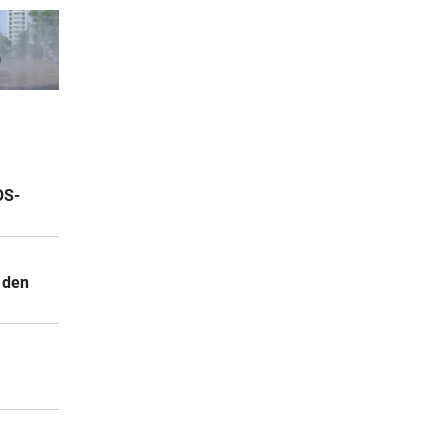
OS-
 den
.