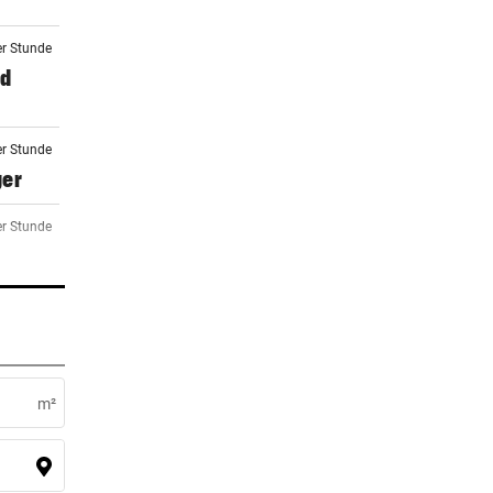
er Stunde
nd
er Stunde
ger
er Stunde
er Stunde
m²
er Stunde
alco