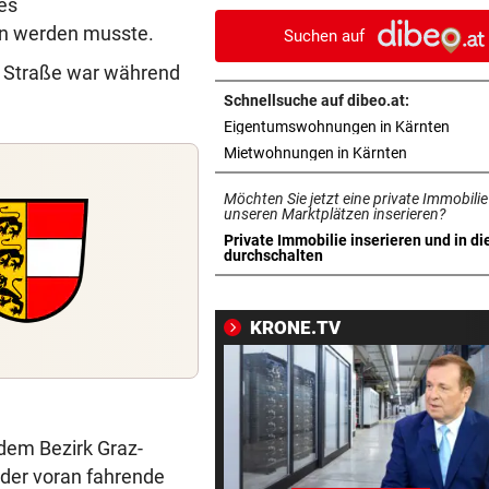
es
en werden musste.
Suchen auf
HUNDERTE VORWÜRFE
vor ein
So stehen Ermittlungen im Fa
e Straße war während
„SOS-Kinderdorf“
Schnellsuche auf dibeo.at:
in ne
Eigentumswohnungen in Kärnten
MANNINGER UNFALLSTELLE
vor ein
in neuem Ta
Mietwohnungen in Kärnten
„Wir sind froh, aber Alex bri
nicht zurück!“
Möchten Sie jetzt eine private Immobilie
unseren Marktplätzen inserieren?
PROJEKT IN OHLSDORF
vor ein
Private Immobilie inserieren und in di
in neuem Tab öffnen
durchschalten
19 Hektar Wald gerodet: Bes
jetzt ungültig?
KRONE.TV
„KRONE“-KOMMENTAR
vor ein
Liebe Regierung, das ist jetz
genug heiße Luft!
BIS 500 EURO GELDBUSSE
vor ein
 dem Bezirk Graz-
Wasser wird knapp: Jetzt dr
 der voran fahrende