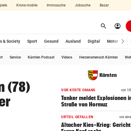
piele
Krone mobile
Immosuche
Jobsuche
Bazar
search
account_circle
Menü aufklappen
Suchen
s & Society
Sport
Gesund
Ausland
Digital
Motor
Wir
rt
Service
Kärnten Podcast
Videos
Herzensmensch Kärnten
Wet
len
Kärnten
 (78)
VOR KÜSTE OMANS
vor 1
er
Tanker meldet Explosionen i
Straße von Hormuz
URTEIL GEFALLEN
vor ein
Altacher Kies-Krieg: Gericht