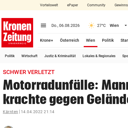
Vorteilswelt
ePaper
Community
Gewinns
close
Schließen
menu
Menü aufklappen
Do., 06.08.2026
27°C
Wien
Abonnieren
(ausgewählt)
Krone+
Österreich
Wien
Politik
Star
account_circle
arrow_right
Anmelden
Politik
Wirtschaft
Justiz & Kriminalität
Lokales & Regionales
Spo
pin_drop
arrow_right
Bundesland auswäh
Wien
SCHWER VERLETZT
bookmark
Merkliste
Motorradunfälle: Mann
krachte gegen Geländ
Suchbegriff
search
eingeben
Kärnten
14.04.2022 21:14