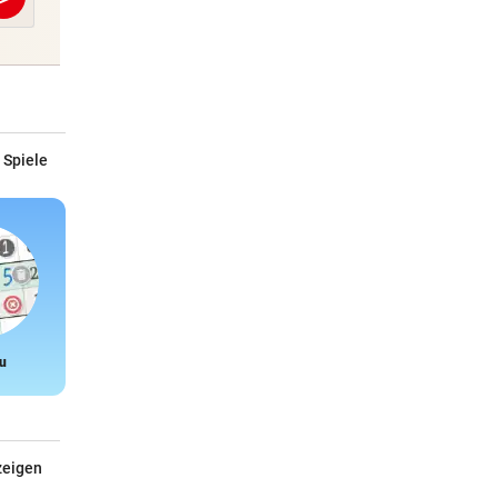
Abschicken
 Spiele
u
Snake
zeigen