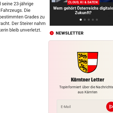
Kunden Strafen
CLOUD, KI & DATEN:
 seine 23-jährige
Wem gehört Österreichs digital
 Fahrzeugs. Die
ANRUF IN MAFIA-MANIER
vor ein
Zukunft?
unbestimmten Grades zu
Abhöraffäre! Ermittlungen g
racht. Der Steirer nahm
ORF-Stiftungsrat
rin bleib unverletzt.
NEWSLETTER
CONFERENCE LEAGUE
vor 
LIVE ab 18 Uhr: Rapid muss
auswärts bei Paide ran
CONFERENCE LEAGUE
vor 
LIVE ab 19.30 Uhr: Beitar
Jerusalem gegen Austria!
Kärntner Letter
EUROPA-LEAGUE-TICKER
vor 
Topinformiert über die Nachricht
LIVE ab 19 Uhr: Red Bull Sal
aus Kärnten
gegen FC Pafos!
DAS SAGT STURM-COACH
vor 
se
E-Mail
Charakterprobe! „Das sprich