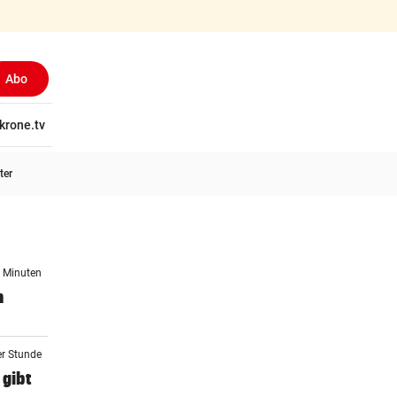
Abo
tschaft
krone.tv
Wissen
Gericht
Kolumnen
Freizeit
Reise
Ti
ter
0 Minuten
n
er Stunde
 gibt