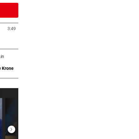
er Stunde
ll
3:49
uem Tab öffnen
er Stunde
b öffnen
ngt es
 in
er Stunde
e Krone
cheid
er Stunde
t
er Stunde
ohen