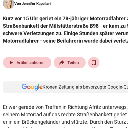
Von
Jennifer Kapellari
© Krone Multimedia GmbH & Co KG 2026
Muthgasse 2, 1190 Wien
Kurz vor 15 Uhr geriet ein 78-jähriger Motorradfahrer 
Straßenbankett der Millstätterstraße B98 - er kam zu 
schwere Verletzungen zu. Einige Stunden später verunf
Motorradfahrer - seine Beifahrerin wurde dabei verletz
play_arrow
Artikel anhören
Teilen
Kronen Zeitung als bevorzugte Google-Q
Er war gerade von Treffen in Richtung Afritz unterwegs,
seinem Motorrad auf das rechte Straßenbankett geriet
er in ein Brückengeländer und stürzte. Durch den Sturz 