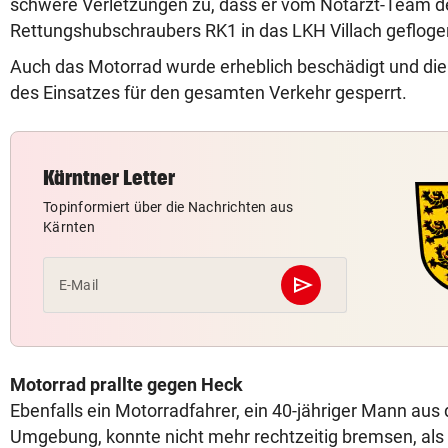
schwere Verletzungen zu, dass er vom Notarzt-Team d
Rettungshubschraubers RK1 in das LKH Villach geflog
Auch das Motorrad wurde erheblich beschädigt und di
des Einsatzes für den gesamten Verkehr gesperrt.
Kärntner Letter
Topinformiert über die Nachrichten aus
Kärnten
send
E-Mail
Abschicken
Motorrad prallte gegen Heck
Ebenfalls ein Motorradfahrer, ein 40-jähriger Mann aus
Umgebung, konnte nicht mehr rechtzeitig bremsen, als