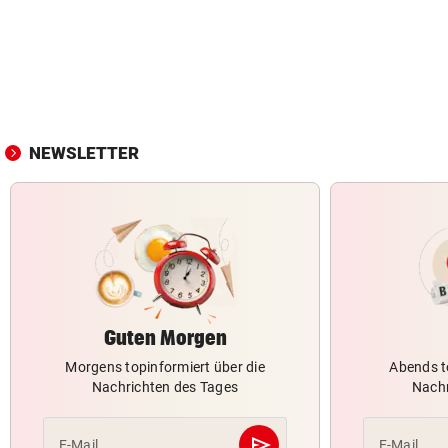
NEWSLETTER
Guten Morgen
Morgens topinformiert über die
Abends t
Nachrichten des Tages
Nachr
send
E-Mail
E-Mail