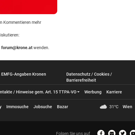
 kein Kommentieren mehr
iskutieren:
n
forum@krone.at
wenden.
& EMFG-Angaben Kronen
Datenschutz / Cookies /
Barrierefreiheit
ntakte / Hinweise gem. Art. 15 TTPA-VO
Werbung
Karriere
y
Immosuche
Jobsuche
Bazar
31°C
Wien
Folgen Sie uns auf