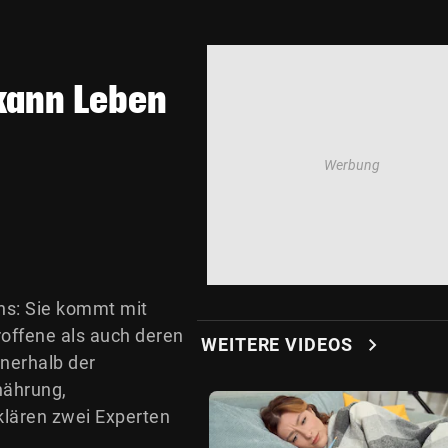
kann Leben
ns: Sie kommt mit
offene als auch deren
chevron_right
WEITERE VIDEOS
nerhalb der
nährung,
klären zwei Experten