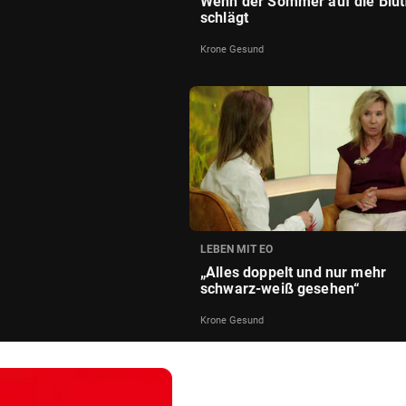
Wenn der Sommer auf die Blut
schlägt
Krone Gesund
LEBEN MIT EO
„Alles doppelt und nur mehr
schwarz-weiß gesehen“
Krone Gesund