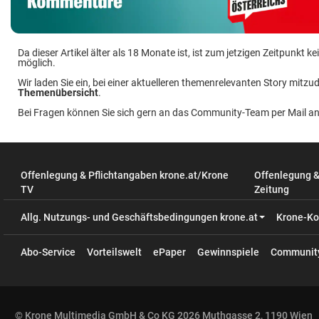
Da dieser Artikel älter als 18 Monate ist, ist zum jetzigen Zeitpunkt
möglich.
Wir laden Sie ein, bei einer aktuelleren themenrelevanten Story mitzud
Themenübersicht
.
Bei Fragen können Sie sich gern an das Community-Team per Mail a
Offenlegung & Pflichtangaben krone.at/Krone
Offenlegung 
TV
Zeitung
Allg. Nutzungs- und Geschäftsbedingungen krone.at
Krone-Ko
Abo-Service
Vorteilswelt
ePaper
Gewinnspiele
Communit
© Krone Multimedia GmbH & Co KG 2026 Muthgasse 2, 1190 Wien