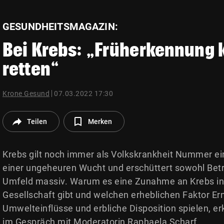
© Krone Multimedia GmbH & Co KG 2026
Muthgasse 2, 1190 Wien
GESUNDHEITSMAGAZIN:
Bei Krebs: „Früherkennung 
retten“
Krone Gesund
07.03.2022 17:30
Teilen
Merken
Krebs gilt noch immer als Volkskrankheit Nummer ei
einer ungeheuren Wucht und erschüttert sowohl Betr
Umfeld massiv. Warum es eine Zunahme an Krebs in
Gesellschaft gibt und welchen erheblichen Faktor Er
Umwelteinflüsse und erbliche Disposition spielen, er
im Gespräch mit Moderatorin Raphaela Scharf.