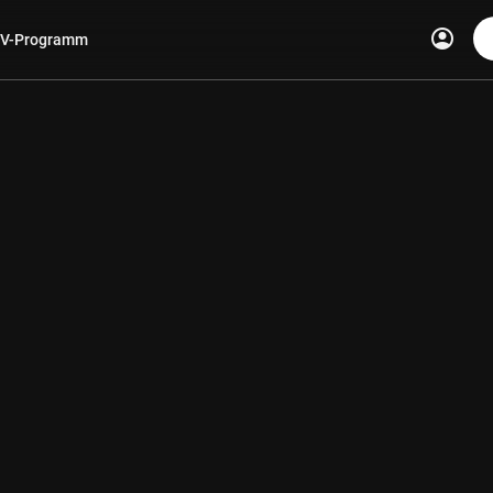
account_circle
V-Programm
len