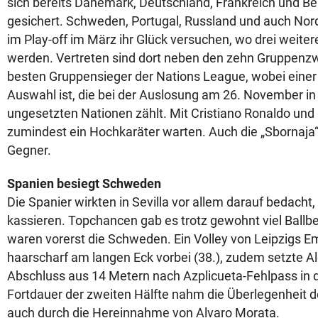
sich bereits Dänemark, Deutschland, Frankreich und Bel
gesichert. Schweden, Portugal, Russland und auch N
im Play-off im März ihr Glück versuchen, wo drei weite
werden. Vertreten sind dort neben den zehn Gruppenzw
besten Gruppensieger der Nations League, wobei einer
Auswahl ist, die bei der Auslosung am 26. November in
ungesetzten Nationen zählt. Mit Cristiano Ronaldo und 
zumindest ein Hochkaräter warten. Auch die „Sbornaja“ 
Gegner.
Spanien besiegt Schweden
Die Spanier wirkten in Sevilla vor allem darauf bedacht
kassieren. Topchancen gab es trotz gewohnt viel Ballbe
waren vorerst die Schweden. Ein Volley von Leipzigs Emi
haarscharf am langen Eck vorbei (38.), zudem setzte A
Abschluss aus 14 Metern nach Azplicueta-Fehlpass in d
Fortdauer der zweiten Hälfte nahm die Überlegenheit de
auch durch die Hereinnahme von Alvaro Morata.