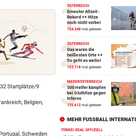
ÖSTERREICH
Erneuter Allzeit-
Rekord ++ Hitze
noch nicht vorbei
154.348
mal gelesen
ÖSTERREICH
Das waren die
heißesten Orte ++
So geht es weiter
153.718
mal gelesen
NIEDERÖSTERREICH
32 Startplätze/9
500 Helfer kämpfen
bei Gluthitze gegen
Inferno
ankreich, Belgien,
135.612
mal gelesen
MEHR FUSSBALL INTERNATI
TÜRKEI-DEAL OFFIZIELL
Portugal, Schweden