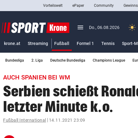
Vorteilswelt
ePaper
Community
Gewinns
close
Schließen
menu
Menü aufklappen
Do., 06.08.2026
Abonnieren
(ausgewählt)
krone.at
Streaming
Fußball
Formel 1
Tennis
Sport-M
account_circle
arrow_right
Anmelden
Bundesliga
2. Liga
Deutsche Bundesliga
Champions League
Eu
pin_drop
arrow_right
Bundesland auswäh
Wien
AUCH SPANIEN BEI WM
bookmark
Merkliste
Serbien schießt Ronal
letzter Minute k.o.
Suchbegriff
search
eingeben
Fußball International
14.11.2021 23:09