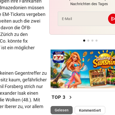
gien ihre Fahrkarten
Nachrichten des Tages
Knoll und Lotfi ziehen vom T
ordmazedonien müssen
ins EM-Finale ein
re EM-Tickets vergeben
se
E-Mail
eiten auch die zwei
FITNESS-TEST BESTANDEN
 davon die ÖFB-
Weißhaidinger kann an
 Zürich zu den
Leichtathletik-EM teilnehme
Co. könnte fix
EINE INTERNE LÖSUNG
ist ein möglicher
Pioneers Vorarlberg kennen 
neuen Headcoach
, keinen Gegentreffer zu
sitz kaum, gefährlicher
l Forsberg strich nur
lexander Isak einen
chevron_right
TOP 3
ie Wolken (48.). Mit
r Iberer zu, vor allem
(ausgewählt)
Gelesen
Kommentiert