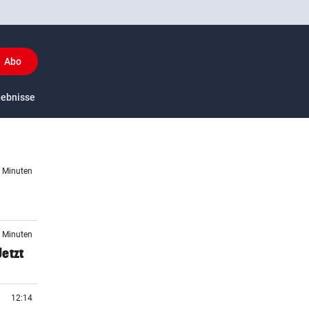
Abo
y
gebnisse
US-Sport
7 Minuten
2 Minuten
etzt
12:14