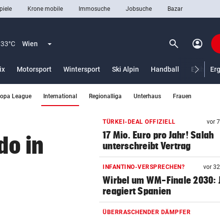
piele
Krone mobile
Immosuche
Jobsuche
Bazar
search
account_circle
Menü aufklappen
Suchen
33°C
Wien
ix
Motorsport
Wintersport
Ski Alpin
Handball
Eishocke
Er
(ausgewählt)
ropa League
International
Regionalliga
Unterhaus
Frauen
len
TÜRKEI-DEAL OFFIZIELL
vor 
17 Mio. Euro pro Jahr! Salah
do in
unterschreibt Vertrag
INFANTINO-VERSPRECHEN?
vor 3
Wirbel um WM-Finale 2030: J
reagiert Spanien
ÜBERRASCHENDER DÄMPFER