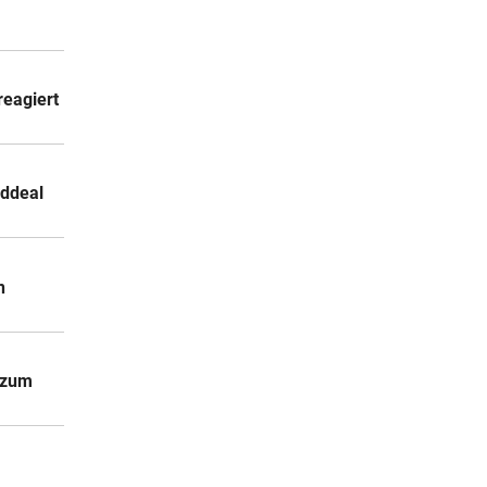
reagiert
rddeal
n
d zum