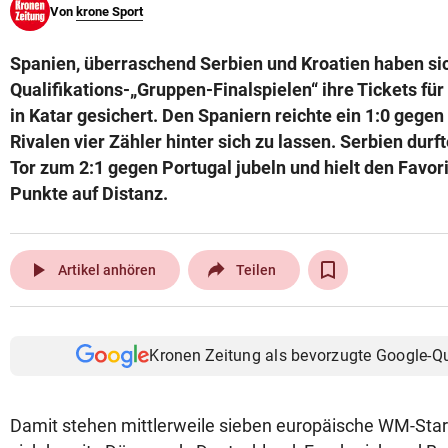
Von
krone Sport
© Krone Multimedia GmbH & Co KG 2026
Muthgasse 2, 1190 Wien
Spanien, überraschend Serbien und Kroatien haben si
Qualifikations-„Gruppen-Finalspielen“ ihre Tickets f
in Katar gesichert. Den Spaniern reichte ein 1:0 geg
Rivalen vier Zähler hinter sich zu lassen. Serbien dur
Tor zum 2:1 gegen Portugal jubeln und hielt den Favor
Punkte auf Distanz.
play_arrow
Artikel anhören
Teilen
Kronen Zeitung als bevorzugte Google-Q
Damit stehen mittlerweile sieben europäische WM-Start