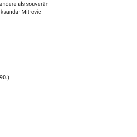
 andere als souverän
eksandar Mitrovic
90.)