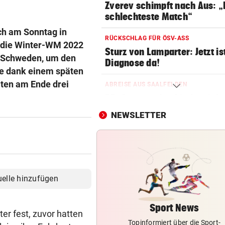
Zverev schimpft nach Aus: 
schlechteste Match“
ch am Sonntag in
RÜCKSCHLAG FÜR ÖSV-ASS
ür die Winter-WM 2022
Sturz von Lamparter: Jetzt is
en Schweden, um den
Diagnose da!
fte dank einem späten
iten am Ende drei
ABREISE AUS SAALFELDEN
RB-Star verabschiedet sich:
Rekorddeal steht bevor
NEWSLETTER
EIN STÜRMER FEHLT
Was die Austria heute in
Rumänien erwartet
EIN KLUB MACHT ERNST
uelle hinzufügen
Sabitzer heiß begehrt – wird
zum Knackpunkt?
Sport News
er fest, zuvor hatten
Topinformiert über die Sport-
OSV-DUO IN PARIS