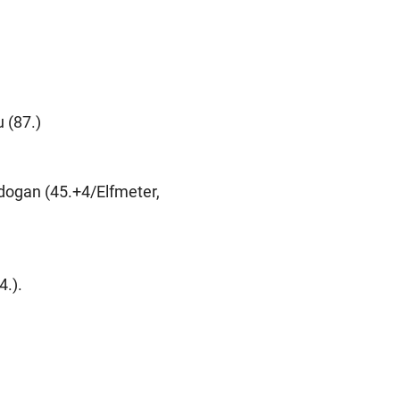
 (87.)
ndogan (45.+4/Elfmeter,
4.).