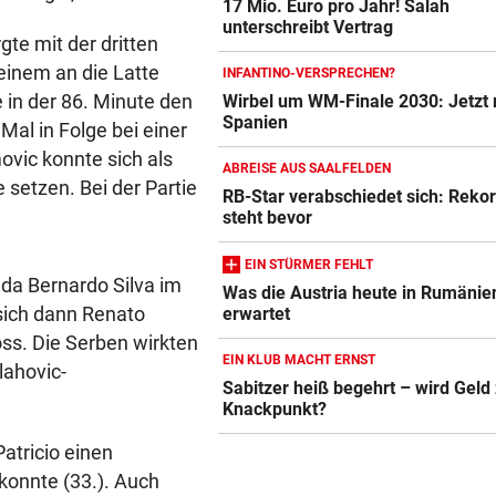
17 Mio. Euro pro Jahr! Salah
unterschreibt Vertrag
te mit der dritten
 einem an die Latte
INFANTINO-VERSPRECHEN?
in der 86. Minute den
Wirbel um WM-Finale 2030: Jetzt 
Spanien
Mal in Folge bei einer
vic konnte sich als
ABREISE AUS SAALFELDEN
 setzen. Bei der Partie
RB-Star verabschiedet sich: Reko
steht bevor
EIN STÜRMER FEHLT
 da Bernardo Silva im
Was die Austria heute in Rumänie
sich dann Renato
erwartet
oss. Die Serben wirkten
EIN KLUB MACHT ERNST
lahovic-
Sabitzer heiß begehrt – wird Gel
Knackpunkt?
Patricio einen
konnte (33.). Auch