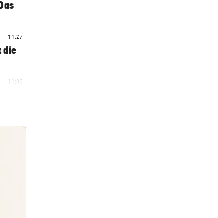
„Das
11:27
t die
11:06
11:00
10:56
Guten Morgen
 Geld
Morgens topinformiert über die
Nachrichten des Tages
10:43