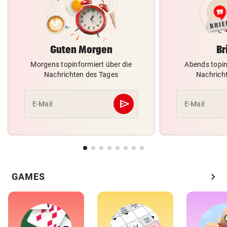
Guten Morgen
Br
Morgens topinformiert über die
Abends topin
Nachrichten des Tages
Nachrich
send
E-Mail
E-Mail
Abschicken
chevron_right
GAMES