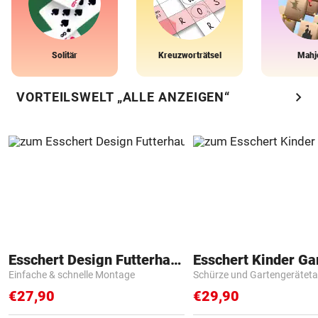
Solitär
Kreuzworträtsel
Mahj
chevron_right
VORTEILSWELT „ALLE ANZEIGEN“
Esschert Design Futterhaus
Einfache & schnelle Montage
Schürze und Gartengerätet
€27,90
€29,90