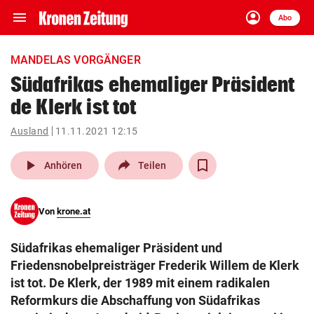
menu
account_circle
Navigation
Anmelden
Abo
close
Schließen
ein-/ausklappen
MANDELAS VORGÄNGER
Abonnieren
Südafrikas ehemaliger Präsident
de Klerk ist tot
account_circle
arrow_right
Anmelden
Ausland
11.11.2021 12:15
pin_drop
arrow_right
Bundesland auswäh
Wien
play_arrow
Anhören
Teilen
bookmark
Merkliste
Von
krone.at
Suchbegriff
search
Südafrikas ehemaliger Präsident und
eingeben
Friedensnobelpreisträger Frederik Willem de Klerk
ist tot. De Klerk, der 1989 mit einem radikalen
Reformkurs die Abschaffung von Südafrikas