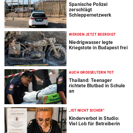
Spanische Polizei
zerschlägt
Schleppernetzwerk
WERDEN JETZT BEERDIGT
Niedrigwasser legte
Kriegstote in Budapest frei
AUCH GROSSELTERN TOT
Thailand: Teenager
richtete Blutbad in Schule
an
„IST NICHT SICHER“
Kinderverbot in Studio:
Viel Lob für Betreiberin