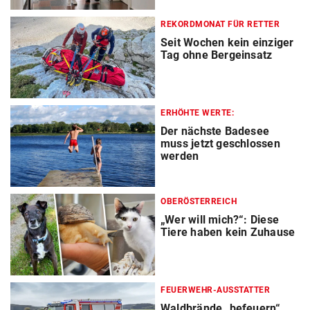
REKORDMONAT FÜR RETTER
Seit Wochen kein einziger
Tag ohne Bergeinsatz
ERHÖHTE WERTE:
Der nächste Badesee
muss jetzt geschlossen
werden
OBERÖSTERREICH
„Wer will mich?“: Diese
Tiere haben kein Zuhause
FEUERWEHR-AUSSTATTER
Waldbrände „befeuern“