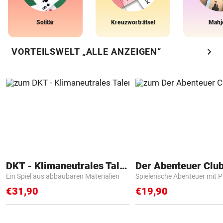
Solitär
Kreuzworträtsel
Mahj
chevron_right
VORTEILSWELT „ALLE ANZEIGEN“
DKT - Klimaneutrales Talent
Der Abenteuer Clu
Ein Spiel aus abbaubaren Materialien
Spielerische Abenteuer mit P
€31,90
€19,90