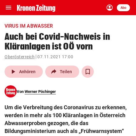
menu
account_circle
Navigation
Anmelden
Abo
close
Schließen
ein-/ausklappen
VIRUS IM ABWASSER
Abonnieren
Auch bei Covid-Nachweis in
Kläranlagen ist OÖ vorn
account_circle
arrow_right
Anmelden
Oberösterreich
07.11.2021 17:00
pin_drop
arrow_right
Bundesland auswäh
Wien
play_arrow
Anhören
Teilen
bookmark
Merkliste
Von
Werner Pöchinger
Suchbegriff
search
Um die Verbreitung des Coronavirus zu erkennen,
eingeben
werden in mehr als 100 Kläranlagen in Österreich
Abwasserproben gezogen, die das
Bildungsministerium auch als „Frühwarnsystem“