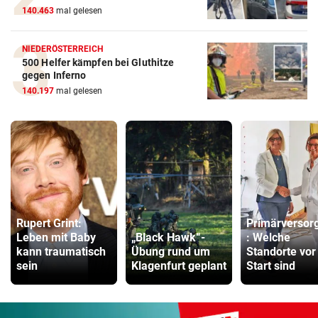
140.463
mal gelesen
NIEDERÖSTERREICH
500 Helfer kämpfen bei Gluthitze
gegen Inferno
140.197
mal gelesen
Rupert Grint:
Primärversor
Leben mit Baby
„Black Hawk“-
: Welche
kann traumatisch
Übung rund um
Standorte vor
sein
Klagenfurt geplant
Start sind