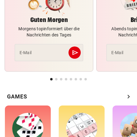
Guten Morgen
Br
Morgens topinformiert über die
Abends topin
Nachrichten des Tages
Nachrich
send
E-Mail
E-Mail
Abschicken
chevron_right
GAMES