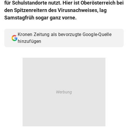
für Schulstandorte nutzt. Hier ist Oberösterreich bei
© Krone Multimedia GmbH & Co KG 2026
den Spitzenreitern des Virusnachweises, lag
Muthgasse 2, 1190 Wien
Samstagfrüh sogar ganz vorne.
Kronen Zeitung als bevorzugte Google-Quelle
hinzufügen