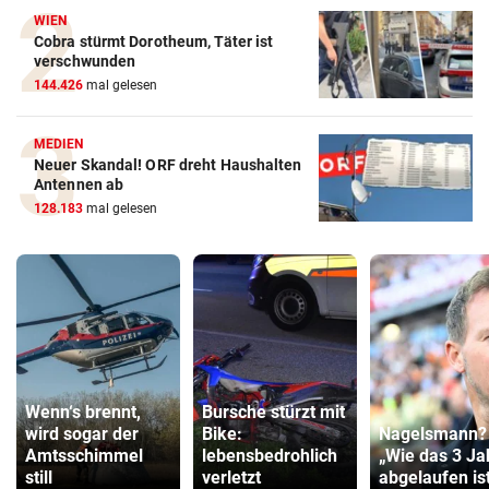
WIEN
Cobra stürmt Dorotheum, Täter ist
verschwunden
144.426
mal gelesen
MEDIEN
Neuer Skandal! ORF dreht Haushalten
Antennen ab
128.183
mal gelesen
Wenn‘s brennt,
Bursche stürzt mit
wird sogar der
Bike:
Nagelsmann?
Amtsschimmel
lebensbedrohlich
„Wie das 3 Ja
still
verletzt
abgelaufen ist 