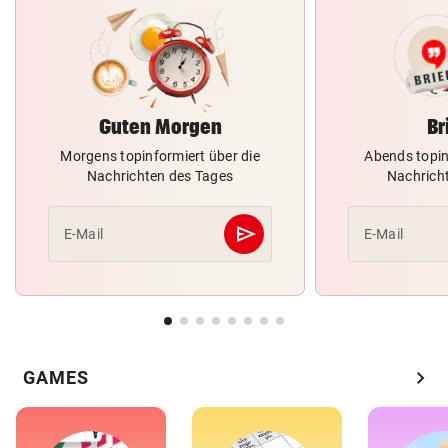
Guten Morgen
Br
Morgens topinformiert über die
Abends topin
Nachrichten des Tages
Nachrich
send
E-Mail
E-Mail
Abschicken
chevron_right
GAMES