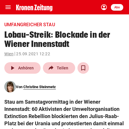
menu
account_circle
Navigation
Anmelden
Abo
close
Schließen
ein-/ausklappen
UMFANGREICHER STAU
Abonnieren
Lobau-Streik: Blockade in der
Wiener Innenstadt
account_circle
arrow_right
Anmelden
Wien
25.09.2021 12:22
pin_drop
arrow_right
Bundesland auswäh
Wien
play_arrow
Anhören
Teilen
bookmark
Merkliste
Von
Christine Steinmetz
Suchbegriff
search
Stau am Samstagvormittag in der Wiener
eingeben
Innenstadt: 60 Aktivisten der Umweltorganisation
Extinction Rebellion blockierten den Julius-Raab-
Platz bei der Urania und protestierten damit einmal