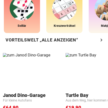
Solitär
Kreuzworträtsel
Mahj
chevron_right
VORTEILSWELT „ALLE ANZEIGEN“
Janod Dino-Garage
Turtle Bay
Für kleine Autofans
Aus dem Weg, hier kommen w
€64,90
€19,90