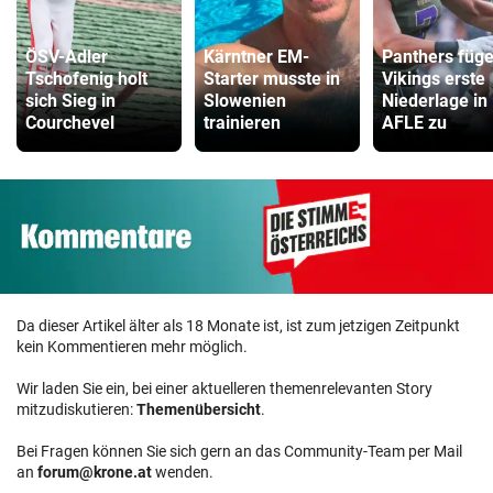
ÖSV-Adler
Kärntner EM-
Panthers füg
Tschofenig holt
Starter musste in
Vikings erste
sich Sieg in
Slowenien
Niederlage in
Courchevel
trainieren
AFLE zu
Da dieser Artikel älter als 18 Monate ist, ist zum jetzigen Zeitpunkt
kein Kommentieren mehr möglich.
Wir laden Sie ein, bei einer aktuelleren themenrelevanten Story
mitzudiskutieren:
Themenübersicht
.
Bei Fragen können Sie sich gern an das Community-Team per Mail
an
forum@krone.at
wenden.