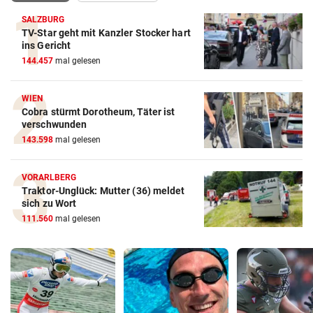
SALZBURG
TV-Star geht mit Kanzler Stocker hart
ins Gericht
144.457
mal gelesen
WIEN
Cobra stürmt Dorotheum, Täter ist
verschwunden
143.598
mal gelesen
VORARLBERG
Traktor-Unglück: Mutter (36) meldet
sich zu Wort
111.560
mal gelesen