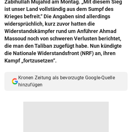
Zabihullah Mujahid am Montag. „Mit diesem Sieg
© Krone Multimedia GmbH & Co KG 2026
ist unser Land vollständig aus dem Sumpf des
Muthgasse 2, 1190 Wien
Krieges befreit.“ Die Angaben sind allerdings
widersprüchlich, kurz zuvor hatten die
Widerstandskämpfer rund um Anführer Ahmad
Massoud noch von schweren Verlusten berichtet,
die man den Taliban zugefügt habe. Nun kündigte
die Nationale Widerstandsfront (NRF) an, ihren
Kampf „fortzusetzen“.
Kronen Zeitung als bevorzugte Google-Quelle
hinzufügen