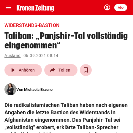
menu
account_circle
Navigation
Anmelden
Abo
close
Schließen
ein-/ausklappen
WIDERSTANDS-BASTION
Abonnieren
Taliban: „Panjshir-Tal vollständig
eingenommen“
account_circle
arrow_right
Anmelden
Ausland
06.09.2021 08:14
pin_drop
arrow_right
Bundesland auswäh
Wien
play_arrow
Anhören
Teilen
bookmark
Merkliste
Von
Michaela Braune
Suchbegriff
search
Die radikalislamischen Taliban haben nach eigenen
eingeben
Angaben die letzte Bastion des Widerstands in
Afghanistan eingenommen. Das Panjshir-Tal sei
„vollständig“ erobert, erklärte Taliban-Sprecher