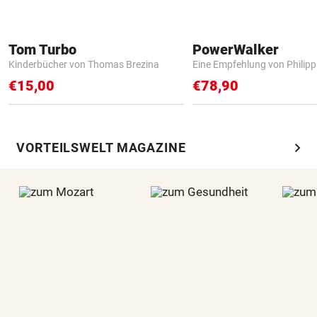
Tom Turbo
PowerWalker
Kinderbücher von Thomas Brezina
Eine Empfehlung von Philip
€15,00
€78,90
chevron_right
VORTEILSWELT MAGAZINE