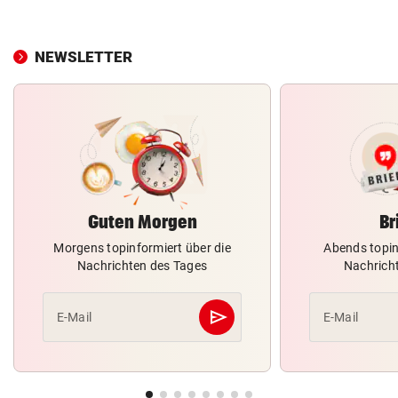
NEWSLETTER
Guten Morgen
Br
Morgens topinformiert über die
Abends topin
Nachrichten des Tages
Nachrich
send
E-Mail
E-Mail
Abschicken