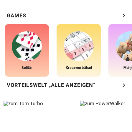
chevron_right
GAMES
Solitär
Kreuzworträtsel
Mahj
chevron_right
VORTEILSWELT „ALLE ANZEIGEN“