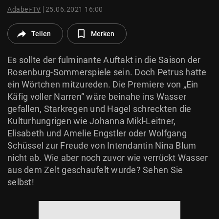
© Krone Multimedia GmbH & Co KG 2026
Adabei-TV
25.06.2021 16:00
Muthgasse 2, 1190 Wien
Teilen
Merken
Es sollte der fulminante Auftakt in die Saison der
Rosenburg-Sommerspiele sein. Doch Petrus hatte
ein Wörtchen mitzureden. Die Premiere von „Ein
Käfig voller Narren“ wäre beinahe ins Wasser
gefallen, Starkregen und Hagel schreckten die
Kulturhungrigen wie Johanna Mikl-Leitner,
Elisabeth und Amelie Engstler oder Wolfgang
Schüssel zur Freude von Intendantin Nina Blum
nicht ab. Wie aber noch zuvor wie verrückt Wasser
aus dem Zelt geschaufelt wurde? Sehen Sie
selbst!