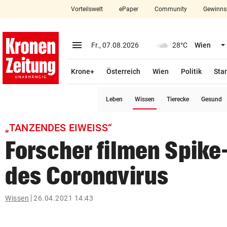
Vorteilswelt
ePaper
Community
Gewinns
close
Schließen
menu
Menü aufklappen
Fr., 07.08.2026
28°C
Wien
Abonnieren
Krone+
Österreich
Wien
Politik
Star
account_circle
arrow_right
Anmelden
(ausgewählt)
Leben
Wissen
Tierecke
Gesund
pin_drop
arrow_right
Bundesland auswäh
Wien
„TANZENDES EIWEISS“
bookmark
Merkliste
Forscher filmen Spike
des Coronavirus
Suchbegriff
search
eingeben
Wissen
26.04.2021 14:43