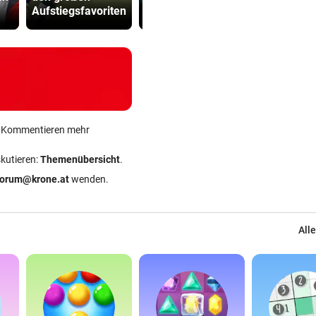
Aufstiegsfavoriten
Nomaden
begegnet“
ein Kommentieren mehr
skutieren:
Themenübersicht
.
forum@krone.at
wenden.
Alle