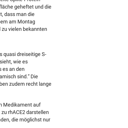
fläche geheftet und die
st, dass man die
u dem am Montag
d zu vielen bekannten
 quasi dreiseitige S-
sieht, wie es
s es an den
amisch sind.“ Die
äben zudem recht lange
in Medikament auf
a zu rhACE2 darstellen
nden, die möglichst nur