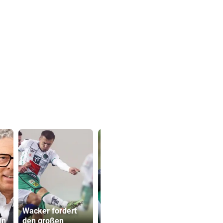
Wegen Umbau
Katzentöter
Wacker fordert
wurden Drittliga-
Anwalt: „Ni
In
den großen
Kicker zu
viel Hass