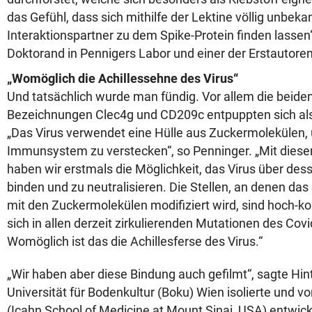
das Gefühl, dass sich mithilfe der Lektine völlig unbeka
Interaktionspartner zu dem Spike-Protein finden lassen
Doktorand in Pennigers Labor und einer der Erstautoren
„Womöglich die Achillessehne des Virus“
Und tatsächlich wurde man fündig. Vor allem die beide
Bezeichnungen Clec4g und CD209c entpuppten sich als
„Das Virus verwendet eine Hülle aus Zuckermolekülen,
Immunsystem zu verstecken“, so Penninger. „Mit diese
haben wir erstmals die Möglichkeit, das Virus über des
binden und zu neutralisieren. Die Stellen, an denen da
mit den Zuckermolekülen modifiziert wird, sind hoch-ko
sich in allen derzeit zirkulierenden Mutationen des Cov
Womöglich ist das die Achillesferse des Virus.“
„Wir haben aber diese Bindung auch gefilmt“, sagte Hin
Universität für Bodenkultur (Boku) Wien isolierte und 
(Icahn School of Medicine at Mount Sinai, USA) entwick