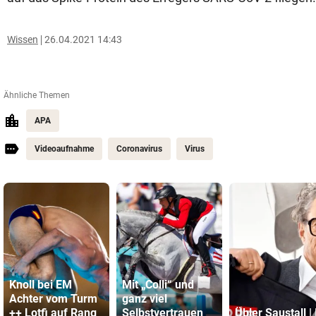
Wissen
26.04.2021 14:43
Ähnliche Themen
APA
Videoaufnahme
Coronavirus
Virus
Knoll bei EM
Mit „Colli“ und
Achter vom Turm
ganz viel
++ Lotfi auf Rang
Selbstvertrauen
Übler Saustall | 