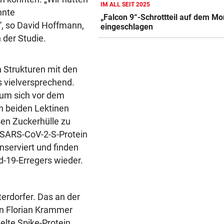
IM ALL SEIT 2025
UKRAINISCHER ANGRIFF?
vor 
nnte
„Falcon 9“-Schrottteil auf dem M
Vor Oman havarierter Tanker
“, so David Hoffmann,
eingeschlagen
Ölkatastrophe droht
 der Studie.
„VERSTEHE ICH NICHT“
vor 
ÖFB-Kicker Wimmer packt ü
n Strukturen mit den
Morddrohungen aus
 vielversprechend.
 um sich vor dem
ABSCHIED AUS ENGLAND
vor 
n beiden Lektinen
Spanien-Star Rodri vor Wec
zum FC Barcelona
sen Zuckerhülle zu
s SARS-CoV-2-S-Protein
nserviert und finden
id-19-Erregers wieder.
terdorfer. Das an der
von Florian Krammer
elte Spike-Protein