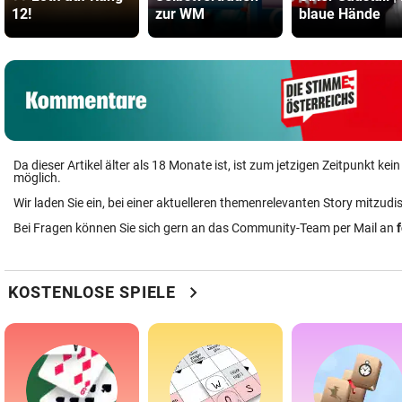
12!
zur WM
blaue Hände
Da dieser Artikel älter als 18 Monate ist, ist zum jetzigen Zeitpunkt k
möglich.
Wir laden Sie ein, bei einer aktuelleren themenrelevanten Story mitzudi
Bei Fragen können Sie sich gern an das Community-Team per Mail an
chevron_right
KOSTENLOSE SPIELE