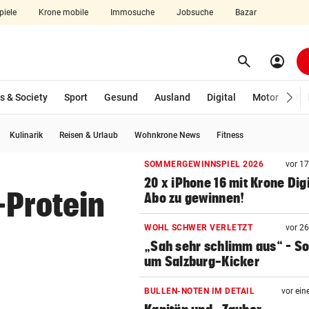
piele
Krone mobile
Immosuche
Jobsuche
Bazar
search
account_circle
Menü aufklappen
Suchen
s & Society
Sport
Gesund
Ausland
Digital
Motor
Wir
Kulinarik
Reisen & Urlaub
Wohnkrone News
Fitness
len
SOMMERGEWINNSPIEL 2026
vor 1
20 x iPhone 16 mit Krone Digi
-Protein
Abo zu gewinnen!
WOHL SCHWER VERLETZT
vor 2
„Sah sehr schlimm aus“ – S
um Salzburg-Kicker
BULLEN-NOTEN IM DETAIL
vor ein