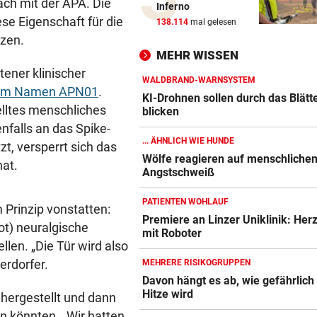
räch mit der APA. Die
Inferno
Lange Haftstrafen für Berich
se Eigenschaft für die
138.114
mal gelesen
über Waffenengpässe
zen.
MEHR WISSEN
CONFERENCE LEAGUE
vor 
tener klinischer
Sieg! Austria stößt die Tür z
WALDBRAND-WARNSYSTEM
dem Namen APN01
.
Play-off weit auf
KI-Drohnen sollen durch das Blätt
elltes menschliches
blicken
nfalls an das Spike-
MITTEN IN HITZEWELLE
vor 
... ÄHNLICH WIE HUNDE
t, versperrt sich das
Irre! Salzburg – Pafos wegen
Wölfe reagieren auf menschliche
Sintflut unterbrochen
hat.
Angstschweiß
RADSPORT
vor 
PATIENTEN WOHLAUF
 Prinzip vonstatten:
Reusser vor Ventoux-Etappe
Premiere an Linzer Uniklinik: Her
ot) neuralgische
weiter im Gelben Trikot
mit Roboter
llen. „Die Tür wird also
KEIN ARSENAL-WECHSEL
vor 
terdorfer.
MEHRERE RISIKOGRUPPEN
Vinicius Jr. verlängert bei Re
Davon hängt es ab, wie gefährlich
Madrid bis 2032
Hitze wird
hergestellt und dann
en könnten. „Wir hatten