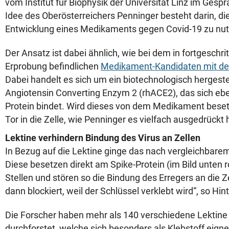
vom Institut für Biophysik der Universität Linz im Gesp
Idee des Oberösterreichers Penninger besteht darin, die
Entwicklung eines Medikaments gegen Covid-19 zu nut
Der Ansatz ist dabei ähnlich, wie bei dem in fortgeschrit
Erprobung befindlichen
Medikament-Kandidaten mit 
Dabei handelt es sich um ein biotechnologisch hergest
Angiotensin Converting Enzym 2 (rhACE2), das sich ebe
Protein bindet. Wird dieses von dem Medikament besetz
Tor in die Zelle, wie Penninger es vielfach ausgedrückt 
Lektine verhindern Bindung des Virus an Zellen
In Bezug auf die Lektine ginge das nach vergleichbarem
Diese besetzen direkt am Spike-Protein (im Bild unten r
Stellen und stören so die Bindung des Erregers an die Ze
dann blockiert, weil der Schlüssel verklebt wird“, so Hin
Die Forscher haben mehr als 140 verschiedene Lektine 
durchforstet, welche sich besonders als Klebstoff eign