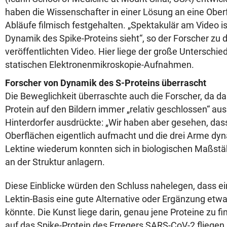
haben die Wissenschafter in einer Lösung an eine Ober
Abläufe filmisch festgehalten. „Spektakulär am Video i
Dynamik des Spike-Proteins sieht“, so der Forscher z
veröffentlichten Video. Hier liege der große Unterschie
statischen Elektronenmikroskopie-Aufnahmen.
Forscher von Dynamik des S-Proteins überrascht
Die Beweglichkeit überraschte auch die Forscher, da das
Protein auf den Bildern immer „relativ geschlossen“ aus
Hinterdorfer ausdrückte: „Wir haben aber gesehen, das
Oberflächen eigentlich aufmacht und die drei Arme dyn
Lektine wiederum konnten sich in biologischen Maßst
an der Struktur anlagern.
Diese Einblicke würden den Schluss nahelegen, dass e
Lektin-Basis eine gute Alternative oder Ergänzung etw
könnte. Die Kunst liege darin, genau jene Proteine zu fi
auf das Spike-Protein des Erregers SARS-CoV-2 fliegen.