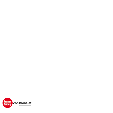
© Krone Multimedia GmbH & Co KG 2026
Muthgasse 2, 1190 Wien
Von
krone.at