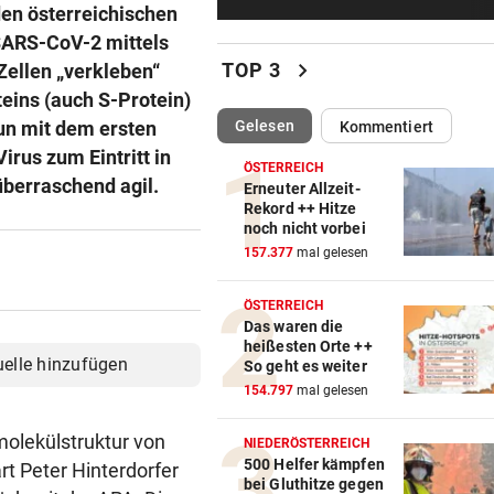
Sportboss Katzer: „Fahren
den österreichischen
superhappy nach Hause“
SARS-CoV-2 mittels
chevron_right
TOP 3
Zellen „verkleben“
ORKAN, KEIN STROM & CO
vor 
eins (auch S-Protein)
Skurrilitäten in der Red Bull
(ausgewählt)
Gelesen
un mit dem ersten
Kommentiert
häufen sich
irus zum Eintritt in
ÖSTERREICH
 überraschend agil.
WASSERSPRINGEN
vor 
Erneuter Allzeit-
Rekord ++ Hitze
Knoll bei EM Achter vom Tur
noch nicht vorbei
Lotfi auf Rang 12!
157.377
mal gelesen
SCHON NÄCHSTE SAISON
vor 
ÖSTERREICH
F1-Boss verrät: Es wird mehr
Das waren die
Sprintrennen geben
heißesten Orte ++
uelle hinzufügen
So geht es weiter
FREISPRÜCHE REGEN AUF
vor 
154.797
mal gelesen
Katzentöter-Anwalt: „Nie so 
molekülstruktur von
Hass begegnet“
NIEDERÖSTERREICH
500 Helfer kämpfen
rt Peter Hinterdorfer
bei Gluthitze gegen
TRUMP DROHT:
vor 