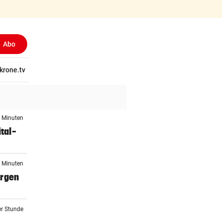
Abo
(ausgewählt)
tschaft
krone.tv
Wissen
Gericht
Kolumnen
Freizeit
Reise
Ti
7 Minuten
tal-
6 Minuten
orgen
er Stunde