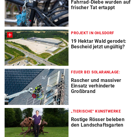
Fahrrad-Diebe wurden auf
frischer Tat ertappt
PROJEKT IN OHLSDORF
19 Hektar Wald gerodet:
Bescheid jetzt ungültig?
FEUER BEI SOLARANLAGE:
Rascher und massiver
Einsatz verhinderte
Großbrand
„TIERISCHE“ KUNSTWERKE
Rostige Rösser beleben
den Landschaftsgarten