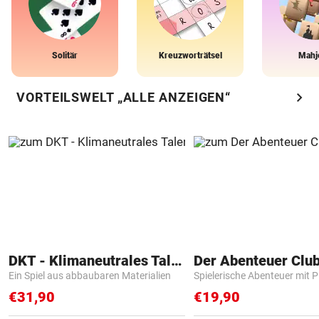
Solitär
Kreuzworträtsel
Mahj
chevron_right
VORTEILSWELT „ALLE ANZEIGEN“
DKT - Klimaneutrales Talent
Der Abenteuer Clu
Ein Spiel aus abbaubaren Materialien
Spielerische Abenteuer mit P
€31,90
€19,90