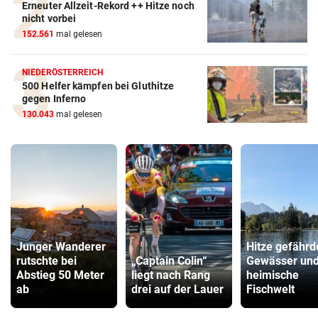
Erneuter Allzeit-Rekord ++ Hitze noch
nicht vorbei
152.561
mal gelesen
NIEDERÖSTERREICH
500 Helfer kämpfen bei Gluthitze
gegen Inferno
130.043
mal gelesen
Junger Wanderer
Hitze gefährd
rutschte bei
„Captain Colin“
Gewässer un
Abstieg 50 Meter
liegt nach Rang
heimische
ab
drei auf der Lauer
Fischwelt