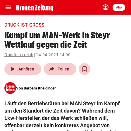
menu
account_circle
Navigation
Anmelden
Abo
close
Schließen
ein-/ausklappen
DRUCK IST GROSS
Abonnieren
Kampf um MAN-Werk in Steyr
Wettlauf gegen die Zeit
account_circle
arrow_right
Anmelden
Oberösterreich
14.04.2021 14:00
pin_drop
arrow_right
Bundesland auswäh
Wien
play_arrow
Anhören
Teilen
bookmark
Merkliste
Von
Barbara Kneidinger
Suchbegriff
search
Läuft den Betriebsräten bei MAN Steyr im Kampf
eingeben
um den Standort die Zeit davon? Während dem
Lkw-Hersteller, der das Werk schließen will,
offenbar derzeit kein konkretes Angebot von