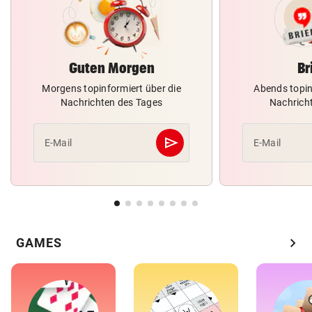
Guten Morgen
Br
Morgens topinformiert über die
Abends topin
Nachrichten des Tages
Nachrich
send
E-Mail
E-Mail
Abschicken
chevron_right
GAMES