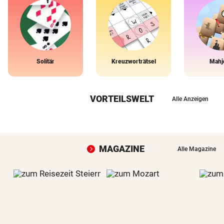
Solitär
Kreuzworträtsel
Mahj
VORTEILSWELT
Alle Anzeigen
MAGAZINE
Alle Magazine