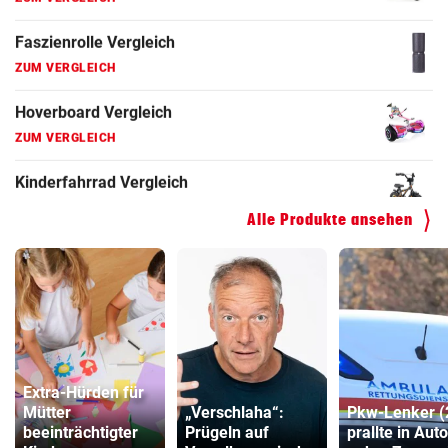
Faszienrolle Vergleich
ZUM VERGLEICH
Hoverboard Vergleich
ZUM VERGLEICH
Kinderfahrrad Vergleich
ZUM VERGLEICH
Alle Produkte ansehen
Extra-Hürden für
Mütter
„Verschlaha“:
Pkw-Lenker (
beeinträchtigter
Prügeln auf
prallte in Aut