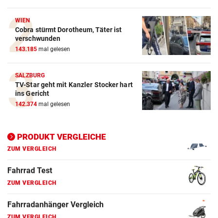
Crosstrainer Vergleich
WIEN
Cobra stürmt Dorotheum, Täter ist
ZUM VERGLEICH
verschwunden
143.185
mal gelesen
E-Bike Vergleich
ZUM VERGLEICH
SALZBURG
TV-Star geht mit Kanzler Stocker hart
Elektro-Scooter Vergleich
ins Gericht
ZUM VERGLEICH
142.374
mal gelesen
Ergometer Vergleich
ZUM VERGLEICH
PRODUKT VERGLEICHE
Fahrrad Test
ZUM VERGLEICH
Fahrradanhänger Vergleich
ZUM VERGLEICH