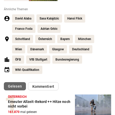
Ähnliche Themen
David Alaba
Sasa Kalajdzic
Hansi Flick
Franco Foda
Adrian Grbic
Schottland
Österreich
Bayern
München
Wien
Dänemark
Glasgow
Deutschland
ÖFB
VfB Stuttgart
Bundesregierung
WM-Qualifikation
(ausgewählt)
Gelesen
Kommentiert
ÖSTERREICH
Erneuter Allzeit-Rekord ++ Hitze noch
Action-Cam Vergleich
nicht vorbei
161.870
mal gelesen
ZUM VERGLEICH