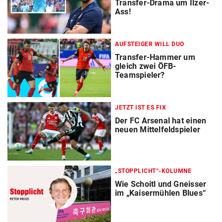
Transfer-Drama um Ilzer-
Ass!
AUFSTEIGER WILL DUO
Transfer-Hammer um
gleich zwei ÖFB-
Teamspieler?
JETZT IST ES FIX
Der FC Arsenal hat einen
neuen Mittelfeldspieler
„STOPPLICHT“-KOLUMNE
Wie Schoitl und Gneisser
im „Kaisermühlen Blues“