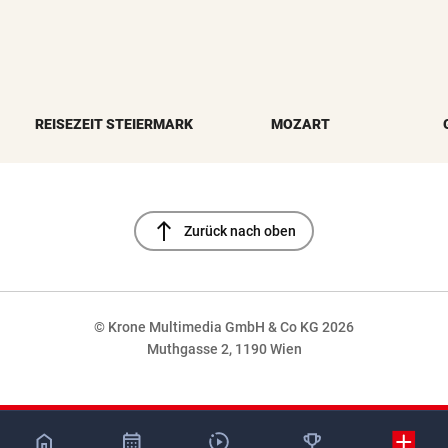
REISEZEIT STEIERMARK
MOZART
north
Zurück nach oben
© Krone Multimedia GmbH & Co KG 2026
Muthgasse 2, 1190 Wien
NaN%