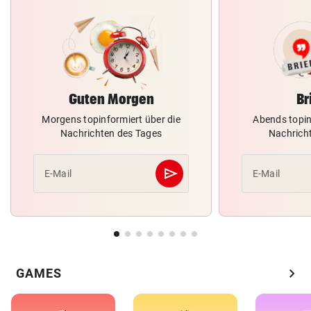
Guten Morgen
Br
Morgens topinformiert über die
Abends topin
Nachrichten des Tages
Nachrich
send
E-Mail
E-Mail
Abschicken
chevron_right
GAMES