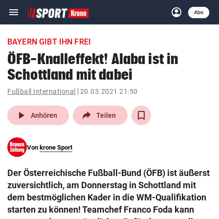
menu
account_circle
Navigation
Anmelden
Abo
close
Schließen
ein-/ausklappen
BAYERN GIBT IHN FREI
Abonnieren
ÖFB-Knalleffekt! Alaba ist in
Schottland mit dabei
account_circle
arrow_right
Anmelden
Fußball International
20.03.2021 21:50
pin_drop
arrow_right
Bundesland auswäh
Wien
play_arrow
Anhören
Teilen
bookmark
Merkliste
Von
krone Sport
Suchbegriff
search
Der Österreichische Fußball-Bund (ÖFB) ist äußerst
eingeben
zuversichtlich, am Donnerstag in Schottland mit
dem bestmöglichen Kader in die WM-Qualifikation
starten zu können! Teamchef Franco Foda kann