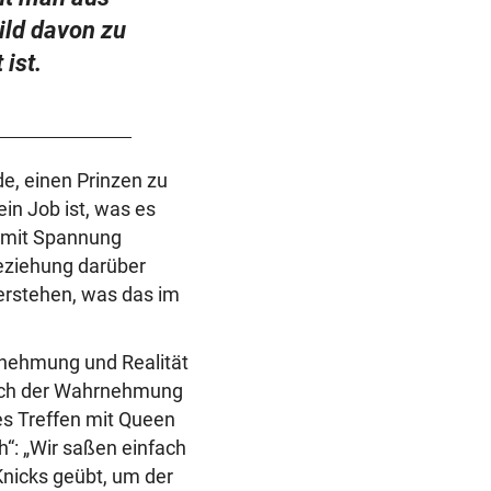
ild davon zu
 ist.
de, einen Prinzen zu
ein Job ist, was es
m mit Spannung
Beziehung darüber
verstehen, was das im
rnehmung und Realität
nach der Wahrnehmung
tes Treffen mit Queen
h“: „Wir saßen einfach
Knicks geübt, um der