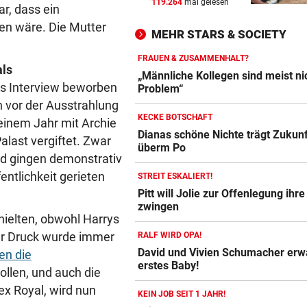
119.264
mal gelesen
FIFA UND INFANTINO
vor 
ar, dass ein
Gegenschlag, Wirbel um WM
en wäre. Die Mutter
MEHR STARS & SOCIETY
und neue Vorwürfe
FRAUEN & ZUSAMMENHALT?
als
VOR KÜSTE OMANS
vor 
„Männliche Kollegen sind meist ni
s Interview beworben
Tanker meldet Explosionen i
Problem“
Straße von Hormuz
 vor der Ausstrahlung
KECKE BOTSCHAFT
einem Jahr mit Archie
URTEIL GEFALLEN
vor 
Dianas schöne Nichte trägt Zukun
ast vergiftet. Zwar
überm Po
Altacher Kies-Krieg: Gericht
nd gingen demonstrativ
Franz Kopf recht
fentlichkeit gerieten
STREIT ESKALIERT!
Pitt will Jolie zur Offenlegung ihr
zwingen
thielten, obwohl Harrys
Der Druck wurde immer
RALF WIRD OPA!
David und Vivien Schumacher erw
en die
erstes Baby!
llen, und auch die
ex Royal, wird nun
KEIN JOB SEIT 1 JAHR!