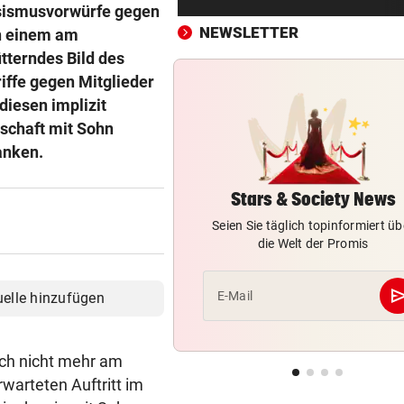
„Männliche Kollegen sind me
ssismusvorwürfe gegen
nicht das Problem“
NEWSLETTER
in einem am
tterndes Bild des
KEIN REGEN IN SICHT
vor ein
iffe gegen Mitglieder
Salzburgs Gemeinden trock
diesen implizit
immer weiter aus
schaft mit Sohn
anken.
„KRONE“-KOLUMNE
vor ein
Vertrauen erreicht, was Mac
niemals vermag
Stars & Society News
Seien Sie täglich topinformiert üb
IM ALL SEIT 2025
vor ein
die Welt der Promis
„Falcon 9“-Schrottteil auf 
Mond eingeschlagen
se
E-Mail
uelle hinzufügen
SORGE IM WELTCUP-TROSS
vor ein
„Das Skifahren am Gletscher
ach nicht mehr am
bald aufhören!“
warteten Auftritt im
RAPID IM EUROPACUP
vor ein