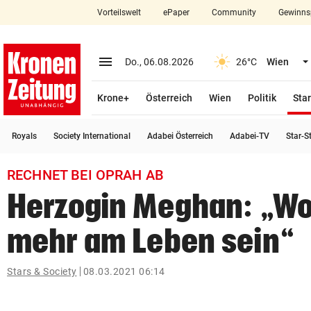
Vorteilswelt
ePaper
Community
Gewinns
close
Schließen
menu
Menü aufklappen
Do., 06.08.2026
26°C
Wien
Abonnieren
Krone+
Österreich
Wien
Politik
Star
account_circle
arrow_right
Anmelden
Royals
Society International
Adabei Österreich
Adabei-TV
Star-S
pin_drop
arrow_right
Bundesland auswäh
Wien
RECHNET BEI OPRAH AB
bookmark
Merkliste
Herzogin Meghan: „Wol
mehr am Leben sein“
Suchbegriff
search
eingeben
Stars & Society
08.03.2021 06:14