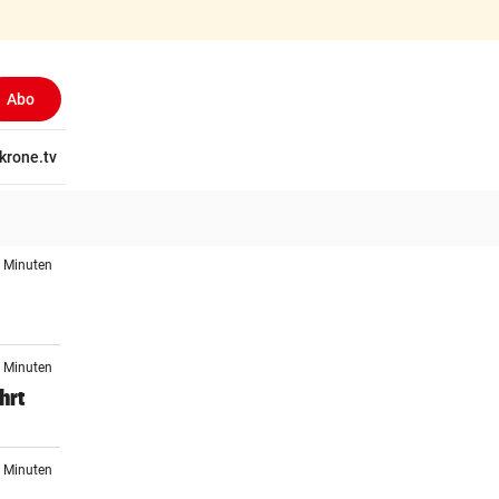
Abo
tschaft
krone.tv
Wissen
Gericht
Kolumnen
Freizeit
Reise
Ti
6 Minuten
7 Minuten
hrt
6 Minuten