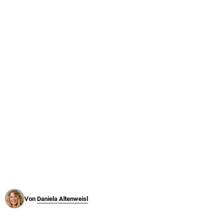
© Krone Multimedia GmbH & Co KG 2026
Muthgasse 2, 1190 Wien
Von
Daniela Altenweisl