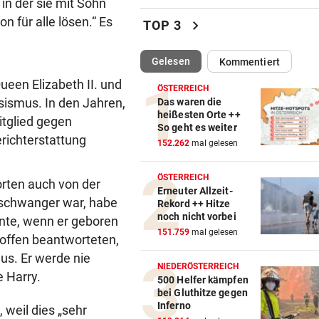
in der sie mit Sohn
„Wir kämpfen für Österreich
n für alle lösen.“ Es
chevron_right
TOP 3
sonst sinkt Niveau!“
(ausgewählt)
Gelesen
Kommentiert
SUCHAKTION IM BODENSEE
vor ein
Frau fällt bei Unwetter von B
ueen Elizabeth II. und
ÖSTERREICH
und geht unter
sismus. In den Jahren,
Das waren die
heißesten Orte ++
itglied gegen
So geht es weiter
CHAMPIONS-LEAGUE-TRAUM
vor ein
erichterstattung
152.262
mal gelesen
„Wir leben noch!“ Sturm zei
sich kämpferisch
ÖSTERREICH
rten auch von der
Erneuter Allzeit-
„KRONE“ TRAF IHN
vor 
 schwanger war, habe
Rekord ++ Hitze
So offen sprach Brasilien-St
noch nicht vorbei
nte, wenn er geboren
vor Salzburg-Match
151.759
mal gelesen
 offen beantworteten,
aus. Er werde nie
BELASTUNG STEIGT IN NÖ
vor 
NIEDERÖSTERREICH
 Harry.
300 Tage im Jahr lassen Poll
500 Helfer kämpfen
bei Gluthitze gegen
Allergiker niesen
Inferno
 weil dies „sehr