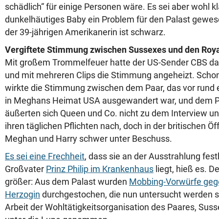
schädlich“ für einige Personen wäre. Es sei aber wohl kl
dunkelhäutiges Baby ein Problem für den Palast gewes
der 39-jährigen Amerikanerin ist schwarz.
Vergiftete Stimmung zwischen Sussexes und den Roy
Mit großem Trommelfeuer hatte der US-Sender CBS da
und mit mehreren Clips die Stimmung angeheizt. Schon
wirkte die Stimmung zwischen dem Paar, das vor rund 
in Meghans Heimat USA ausgewandert war, und dem Pal
äußerten sich Queen und Co. nicht zu dem Interview u
ihren täglichen Pflichten nach, doch in der britischen Öf
Meghan und Harry schwer unter Beschuss.
Es sei eine Frechheit
, dass sie an der Ausstrahlung fes
Großvater
Prinz Philip im Krankenhaus
liegt, hieß es. 
größer: Aus dem Palast wurden
Mobbing-Vorwürfe geg
Herzogin
durchgestochen, die nun untersucht werden so
Arbeit der Wohltätigkeitsorganisation des Paares, Suss