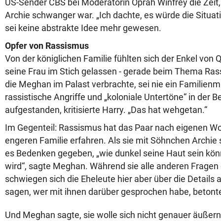
US-Sender CBS bei Moderatorin Oprah Winfrey die Zeit, 
Archie schwanger war. „Ich dachte, es würde die Situatio
sei keine abstrakte Idee mehr gewesen.
Opfer von Rassismus
Von der königlichen Familie fühlten sich der Enkel von Q
seine Frau im Stich gelassen - gerade beim Thema Ras
die Meghan im Palast verbrachte, sei nie ein Familienm
rassistische Angriffe und „koloniale Untertöne“ in der B
aufgestanden, kritisierte Harry. „Das hat wehgetan.“
Im Gegenteil: Rassismus hat das Paar nach eigenen Wo
engeren Familie erfahren. Als sie mit Söhnchen Archie
es Bedenken gegeben, „wie dunkel seine Haut sein kön
wird“, sagte Meghan. Während sie alle anderen Fragen
schwiegen sich die Eheleute hier aber über die Details 
sagen, wer mit ihnen darüber gesprochen habe, betonte
Und Meghan sagte, sie wolle sich nicht genauer äußern,