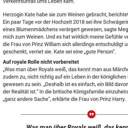
Verkehrsunfall ums Leben kam.
Herzogin Kate habe sie zum Weinen gebracht, bericht
Ein paar Tage vor der Hochzeit 2018 sei ihre Schwägerin
eines Blumenmädchens verärgert gewesen, sagte Megh
mich zum Weinen. Und es hat wirklich meine Gefühle ve
die Frau von Prinz William sich allerdings entschuldigt 
geschenkt, verriet sie. Kate sei eine „gute Person“.
Auf royale Rolle nicht vorbereitet
„Was man über Royals weiß, das kennt man aus Märch
zudem zu, nicht richtig auf ein Leben in der königlichen
gewesen zu sein. „Deshalb ist es einfach, ein Bild davo
der Realität ist.“ In die britische Königsfamilie einzuhei
„ganz andere Sache“, erklärte die Frau von Prinz Harry.
Was man über Royals weiß, das ken