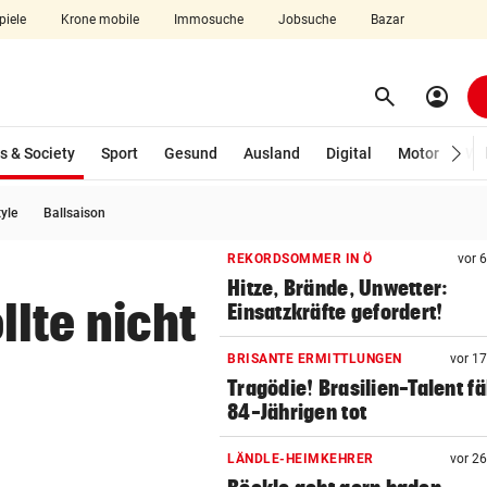
piele
Krone mobile
Immosuche
Jobsuche
Bazar
search
account_circle
Menü aufklappen
Suchen
(ausgewählt)
s & Society
Sport
Gesund
Ausland
Digital
Motor
Wir
tyle
Ballsaison
len
REKORDSOMMER IN Ö
vor 
Hitze, Brände, Unwetter:
lte nicht
Einsatzkräfte gefordert!
BRISANTE ERMITTLUNGEN
vor 1
Tragödie! Brasilien-Talent fä
84-Jährigen tot
LÄNDLE-HEIMKEHRER
vor 2