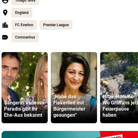
Thiago Silva
England
FC Everton
Premier League
Coronavirus
„Habe das
Hitze-Hammer!
Sängerin Vanessa
Fiakerlied mit
Wo Grillfans jet
Paradis gibt ihr
Bürgermeister
Feuerpause
Ehe-Aus bekannt
gesungen“
haben