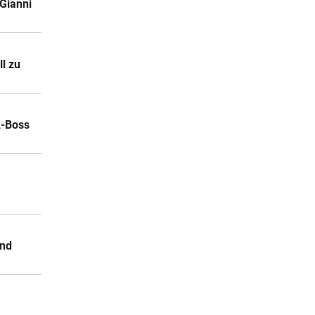
Gianni
l zu
A-Boss
und