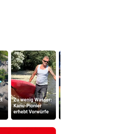
Leihe perfekt:
zt
Zu wenig Wasser:
Borussia
Kampfsport
Kanu-Pionier
Dortmund
lockt jung
erhebt Vorwürfe
vermeldet Abgang
in tödliche 