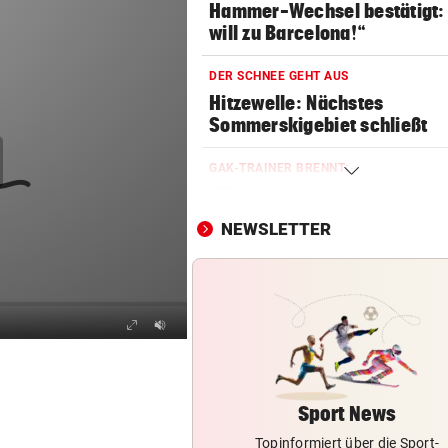
Hammer-Wechsel bestätigt: 
will zu Barcelona!“
DER SCHNEE GEHT AUS
Hitzewelle: Nächstes
Sommerskigebiet schließt
GAK-TRAINER BRENNT:
„Wir wollen unsere Heimseri
ausbauen, egal wie!“
NEWSLETTER
NACH HARTEM KAMPF
Erstmals seit April: Schwärzl
Viertelfinale
VEREHRUNG STATT KRITIK
Großer Verband stärkt weite
FIFA-Boss Infantino
Sport News
Topinformiert über die Sport-
AB NACH ITALIEN!