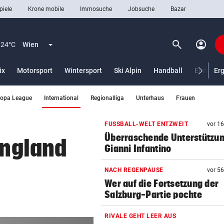
piele
Krone mobile
Immosuche
Jobsuche
Bazar
search
account_circle
Menü aufklappen
Suchen
24°C
Wien
ix
Motorsport
Wintersport
Ski Alpin
Handball
Eishocke
Er
(ausgewählt)
ropa League
International
Regionalliga
Unterhaus
Frauen
len
FUSSBALL-WELT ENTZWEIT
vor 1
Überraschende Unterstützun
England
Gianni Infantino
NACH REGENPAUSE
vor 5
Wer auf die Fortsetzung der
Salzburg-Partie pochte
RIVALE GEHT LEER AUS