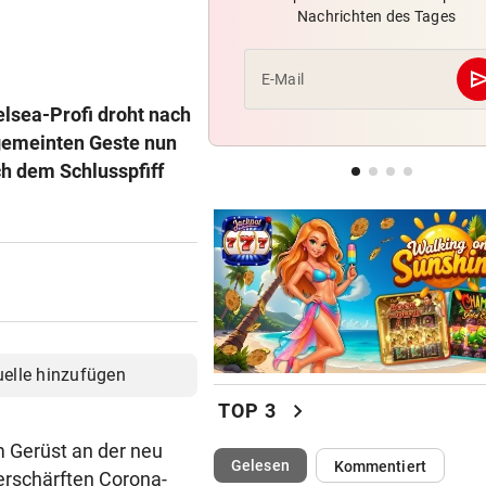
Nachrichten des Tages
Leihe perfekt: Borussia Dor
vermeldet Abgang
se
E-Mail
LANGER EUROPACUPABEND
lsea-Profi droht nach
Salzburg: Lob von Brasilien-
 gemeinten Geste nun
und große Sorgen
ch dem Schlusspfiff
GROSSE AUFREGUNG
Brandgefahr? Hitze löst vor 
Störfeuer aus
uelle hinzufügen
chevron_right
TOP 3
m Gerüst an der neu
(ausgewählt)
Gelesen
Kommentiert
erschärften Corona-