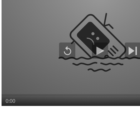
© Krone Multimedia GmbH & Co KG 2026
Muthgasse 2, 1190 Wien