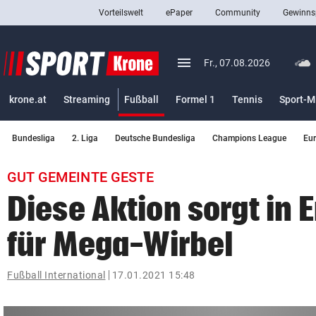
Vorteilswelt
ePaper
Community
Gewinns
close
Schließen
menu
Menü aufklappen
Fr., 07.08.2026
Abonnieren
(ausgewählt)
krone.at
Streaming
Fußball
Formel 1
Tennis
Sport-M
account_circle
arrow_right
Anmelden
Bundesliga
2. Liga
Deutsche Bundesliga
Champions League
Eu
pin_drop
arrow_right
Bundesland auswäh
Wien
GUT GEMEINTE GESTE
bookmark
Merkliste
Diese Aktion sorgt in 
für Mega-Wirbel
Suchbegriff
search
eingeben
Fußball International
17.01.2021 15:48