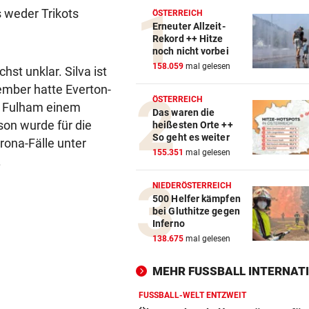
s weder Trikots
ÖSTERREICH
Erneuter Allzeit-
Rekord ++ Hitze
noch nicht vorbei
158.059
mal gelesen
st unklar. Silva ist
ember hatte Everton-
ÖSTERREICH
in Fulham einem
Das waren die
son wurde für die
heißesten Orte ++
So geht es weiter
rona-Fälle unter
155.351
mal gelesen
.
NIEDERÖSTERREICH
500 Helfer kämpfen
bei Gluthitze gegen
Inferno
138.675
mal gelesen
MEHR FUSSBALL INTERNATI
FUSSBALL-WELT ENTZWEIT