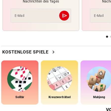
Nachrichten des Tages
Nachr
send
E-Mail
E-Mail
Abschicken
chevron_right
KOSTENLOSE SPIELE
Solitär
Kreuzworträtsel
Mahjong
V