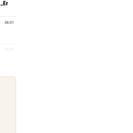
„Er
06:01
06:00
e
05:55
er im
05:38
r
Guten Morgen
Morgens topinformiert über die
05:19