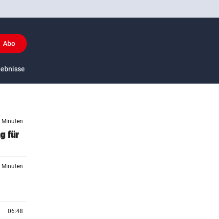
Abo
y
gebnisse
US-Sport
6 Minuten
g für
6 Minuten
06:48