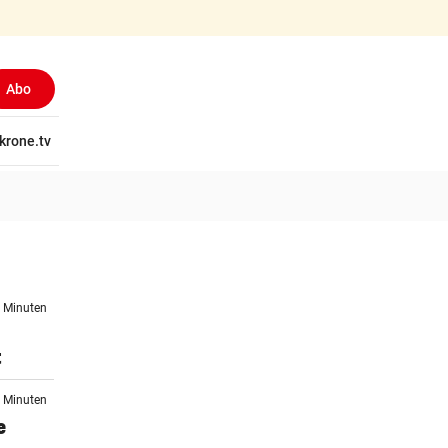
Abo
tschaft
krone.tv
Wissen
Gericht
Kolumnen
Freizeit
Reise
Ti
3 Minuten
t
3 Minuten
e