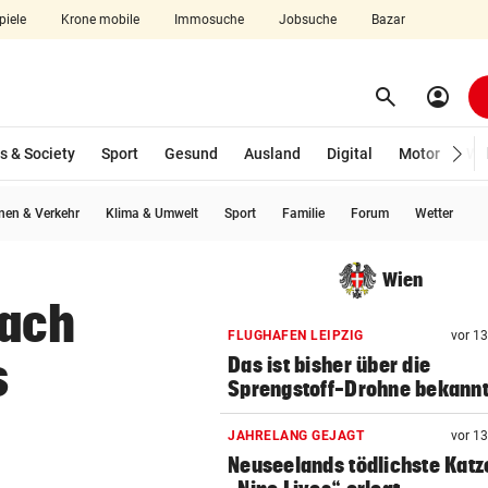
piele
Krone mobile
Immosuche
Jobsuche
Bazar
search
account_circle
Menü aufklappen
Suchen
s & Society
Sport
Gesund
Ausland
Digital
Motor
Wir
en & Verkehr
Klima & Umwelt
Sport
Familie
Forum
Wetter
len
Wien
nach
FLUGHAFEN LEIPZIG
vor 1
s
Das ist bisher über die
Sprengstoff-Drohne bekann
JAHRELANG GEJAGT
vor 1
Neuseelands tödlichste Katz