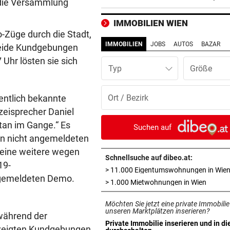
 die Versammlung
Ort verunreinigt!
IMMOBILIEN WIEN
„WUT UND VERBITTERUNG“
vor ein
-Züge durch die Stadt,
Lebenslange Haft nach Auto
IMMOBILIEN
JOBS
AUTOS
BAZAR
Beide Kundgebungen
Anschlag in München
Uhr lösten sie sich
Typ
RÜCKSCHLAG FÜR ÖSV-ASS
vor ein
Sturz von Lamparter: Jetzt is
ntlich bekannte
Diagnose da!
zeisprecher Daniel
tan im Gange.“ Es
IN BACHBETT GEFANGEN
vor ein
Suchen auf
Notruf abgebrochen: Suche 
en nicht angemeldeten
verletztem Wanderer
 eine weitere wegen
Schnellsuche auf dibeo.at:
19-
> 11.000 Eigentumswohnungen in Wie
ABREISE AUS SAALFELDEN
vor 
gemeldeten Demo.
in neue
> 1.000 Mietwohnungen in Wien
RB-Star verabschiedet sich:
Rekorddeal steht bevor
Möchten Sie jetzt eine private Immobilie
unseren Marktplätzen inserieren?
während der
EIN STÜRMER FEHLT
vor 
Private Immobilie inserieren und in di
ezeigten Kundgebungen
in neuem Tab öffnen