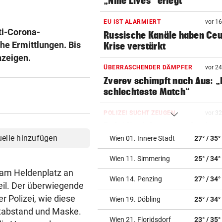
„Nine Lives“ erlegt
EU IST ALARMIERT
vor 1
ti-Corona-
Russische Kanäle haben Ceu
e Ermittlungen. Bis
Krise verstärkt
nzeigen.
ÜBERRASCHENDER DÄMPFER
vor 2
Zverev schimpft nach Aus: 
schlechteste Match“
POLIZEI SUCHT ZEUGEN
vor 3
Bub (4) trieb regungslos im
Wasser – reanimiert!
uelle hinzufügen
Wien 01. Innere Stadt
27° / 35°
Wien 11. Simmering
25° / 34°
TÜR VEREITELT ÜBERFALL
vor 3
Tollpatschiger Räuber muss
am Heldenplatz an
Wien 14. Penzing
27° / 34°
sieben Jahre absitzen
il. Der überwiegende
er Polizei, wie diese
Wien 19. Döbling
25° / 34°
ABKOCH-EMPFEHLUNG
vor ein
stabstand und Maske.
Unwetter: Trinkwasser in Tir
Wien 21. Floridsdorf
23° / 35°