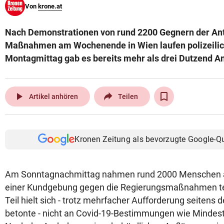
Von
krone.at
© Krone Multimedia GmbH & Co KG 2026
Muthgasse 2, 1190 Wien
Nach Demonstrationen von rund 2200 Gegnern der An
Maßnahmen am Wochenende in Wien laufen polizeilich
Montagmittag gab es bereits mehr als drei Dutzend A
play_arrow
Artikel anhören
Teilen
Kronen Zeitung als bevorzugte Google-Q
Am Sonntagnachmittag nahmen rund 2000 Menschen 
einer Kundgebung gegen die Regierungsmaßnahmen te
Teil hielt sich - trotz mehrfacher Aufforderung seitens d
betonte - nicht an Covid-19-Bestimmungen wie Minde