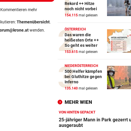
Rekord ++ Hitze
noch nicht vorbei
ein Kommentieren mehr
154.115
mal gelesen
skutieren:
Themenübersicht
.
ÖSTERREICH
forum@krone.at
wenden.
Das waren die
heißesten Orte ++
So geht es weiter
153.615
mal gelesen
NIEDERÖSTERREICH
500 Helfer kämpfen
bei Gluthitze gegen
Inferno
135.140
mal gelesen
MEHR WIEN
VON HINTEN GEPACKT
25-jähriger Mann in Park gezerrt 
ausgeraubt