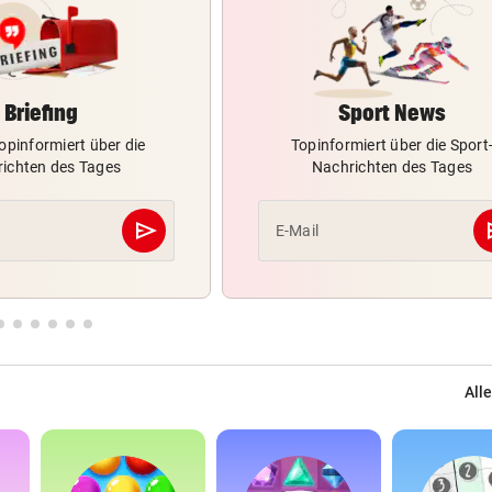
Briefing
Sport News
opinformiert über die
Topinformiert über die Sport
ichten des Tages
Nachrichten des Tages
send
s
E-Mail
Abschicken
Alle