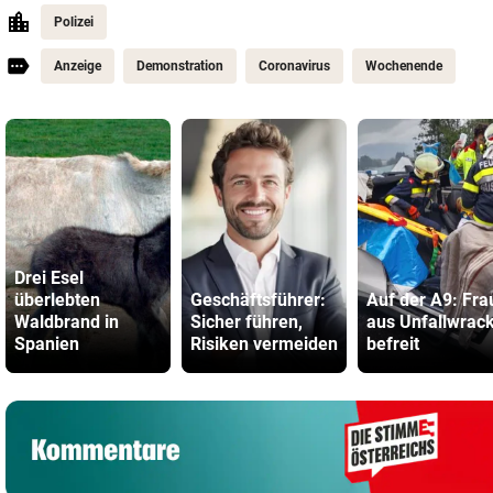
Polizei
Anzeige
Demonstration
Coronavirus
Wochenende
Drei Esel
überlebten
Geschäftsführer:
Auf der A9: Fra
Waldbrand in
Sicher führen,
aus Unfallwrac
Spanien
Risiken vermeiden
befreit