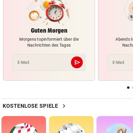
Guten Morgen
Morgens topinformiert über die
Abends t
Nachrichten des Tages
Nachr
send
E-Mail
E-Mail
Abschicken
chevron_right
KOSTENLOSE SPIELE