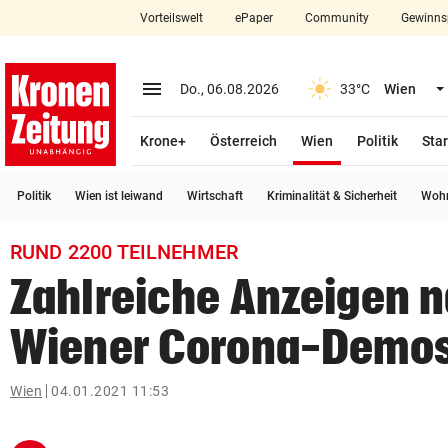
Vorteilswelt
ePaper
Community
Gewinns
close
Schließen
menu
Menü aufklappen
Do., 06.08.2026
33°C
Wien
Abonnieren
(ausgewählt)
Krone+
Österreich
Wien
Politik
Star
account_circle
arrow_right
Anmelden
Politik
Wien ist leiwand
Wirtschaft
Kriminalität & Sicherheit
Wohn
pin_drop
arrow_right
Bundesland auswäh
Wien
RUND 2200 TEILNEHMER
bookmark
Merkliste
Zahlreiche Anzeigen 
Wiener Corona-Demo
Suchbegriff
search
eingeben
Wien
04.01.2021 11:53