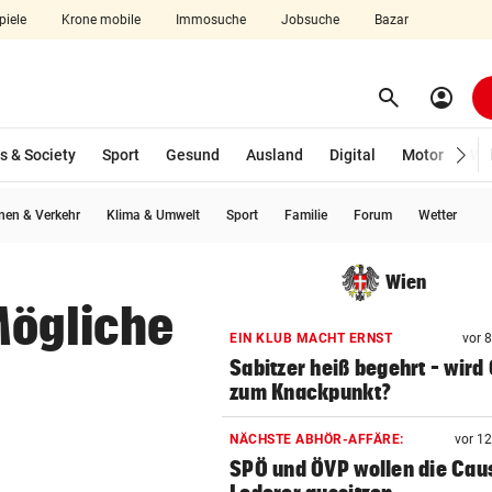
piele
Krone mobile
Immosuche
Jobsuche
Bazar
search
account_circle
Menü aufklappen
Suchen
s & Society
Sport
Gesund
Ausland
Digital
Motor
Wir
en & Verkehr
Klima & Umwelt
Sport
Familie
Forum
Wetter
len
Wien
Mögliche
EIN KLUB MACHT ERNST
vor 
Sabitzer heiß begehrt – wird
zum Knackpunkt?
NÄCHSTE ABHÖR-AFFÄRE:
vor 1
SPÖ und ÖVP wollen die Cau