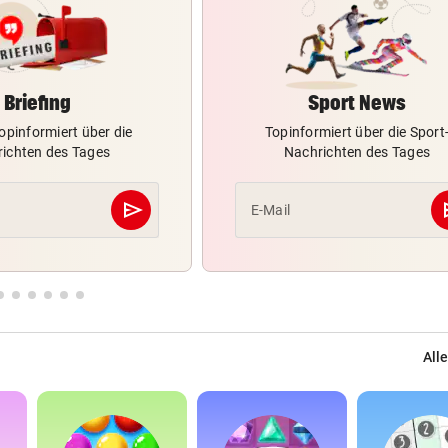
Briefing
Sport News
opinformiert über die
Topinformiert über die Sport
ichten des Tages
Nachrichten des Tages
send
s
E-Mail
Abschicken
Alle