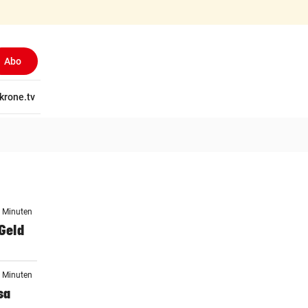
Abo
tschaft
krone.tv
Wissen
Gericht
Kolumnen
Freizeit
Reise
Ti
8 Minuten
 Geld
2 Minuten
sa