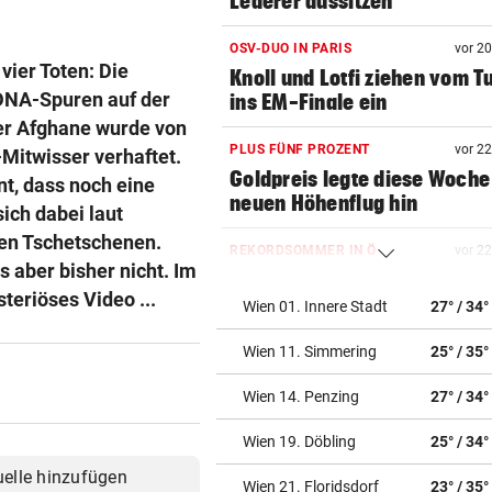
Lederer aussitzen
OSV-DUO IN PARIS
vor 2
vier Toten: Die
Knoll und Lotfi ziehen vom T
 DNA-Spuren auf der
ins EM-Finale ein
ger Afghane wurde von
PLUS FÜNF PROZENT
vor 2
Mitwisser verhaftet.
Goldpreis legte diese Woche
t, dass noch eine
neuen Höhenflug hin
ich dabei laut
en Tschetschenen.
REKORDSOMMER IN Ö
vor 2
 aber bisher nicht. Im
Hitze, Brände, Unwetter:
teriöses Video ...
Einsatzkräfte gefordert!
Wien 01. Innere Stadt
27° / 34°
Wien 11. Simmering
25° / 35°
FITNESS-TEST BESTANDEN
vor 2
Weißhaidinger kann an
Wien 14. Penzing
27° / 34°
Leichtathletik-EM teilnehme
Wien 19. Döbling
25° / 34°
IN BACHBETT GEFANGEN
vor 3
uelle hinzufügen
Notruf abgebrochen: Suche 
Wien 21. Floridsdorf
23° / 35°