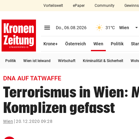
Vorteilswelt
ePaper
Community
Gewinns
close
Schließen
menu
Menü aufklappen
Do., 06.08.2026
31°C
Wien
Abonnieren
(ausgewählt)
Krone+
Österreich
Wien
Politik
Star
account_circle
arrow_right
Anmelden
Politik
Wien ist leiwand
Wirtschaft
Kriminalität & Sicherheit
Wohn
pin_drop
arrow_right
Bundesland auswäh
Wien
DNA AUF TATWAFFE
bookmark
Merkliste
Terrorismus in Wien: 
Komplizen gefasst
Suchbegriff
search
eingeben
Wien
20.12.2020 09:28