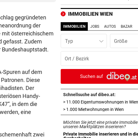
verletztem Wanderer
IMMOBILIEN WIEN
nschlag gegründeten
11-JÄHRIGE MISSBRAUCHT
vor 3
hmeanordnung der
Vater lockte Vergewaltiger a
IMMOBILIEN
JOBS
AUTOS
BAZAR
TikTok in Falle
 mit österreichischem
nd gefasst. Zudem
Typ
DISKUTIEREN SIE MIT!
vor 3
r Bundeshauptstadt.
Wasserknappheit: Sparen Si
schon?
NA-Spuren auf dem
EINE INTERNE LÖSUNG
vor 3
Suchen auf
 Patronen. Diese
Pioneers Vorarlberg kennen 
ihadisten. Der
neuen Headcoach
Schnellsuche auf dibeo.at:
steriösen Handy-
> 11.000 Eigentumswohnungen in Wie
RAUS AUS KOMFORTZONE
vor ein
47“, in dem die
in neue
> 1.000 Mietwohnungen in Wien
„Der nächste Schritt“:
werden, eine
Olympiasieger „geht fremd“
Möchten Sie jetzt eine private Immobilie
unseren Marktplätzen inserieren?
FREIHEIT IN KASACHSTAN
vor ein
 schemenhaft zwei
Private Immobilie inserieren und in di
in neuem Tab öffnen