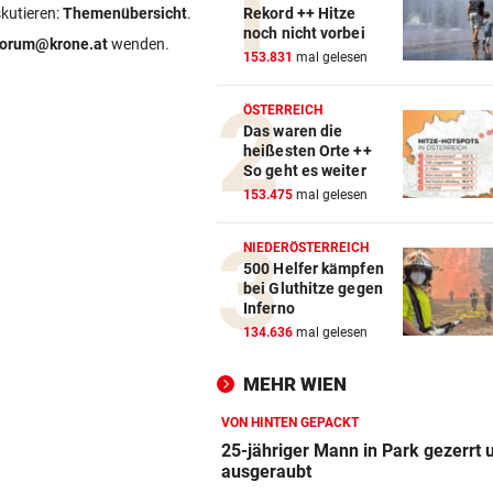
skutieren:
Themenübersicht
.
Rekord ++ Hitze
noch nicht vorbei
forum@krone.at
wenden.
153.831
mal gelesen
ÖSTERREICH
Das waren die
heißesten Orte ++
So geht es weiter
153.475
mal gelesen
NIEDERÖSTERREICH
500 Helfer kämpfen
bei Gluthitze gegen
Inferno
134.636
mal gelesen
MEHR WIEN
VON HINTEN GEPACKT
25-jähriger Mann in Park gezerrt 
ausgeraubt