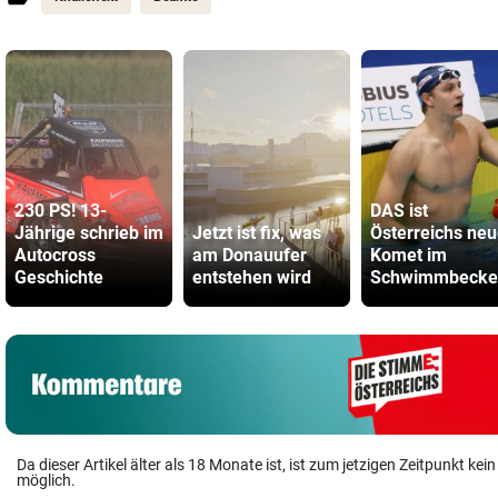
230 PS! 13-
DAS ist
Jährige schrieb im
Jetzt ist fix, was
Österreichs neu
Autocross
am Donauufer
Komet im
Geschichte
entstehen wird
Schwimmbecke
Da dieser Artikel älter als 18 Monate ist, ist zum jetzigen Zeitpunkt k
möglich.