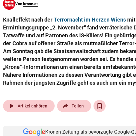
Von
krone.at
© Krone Multimedia GmbH & Co KG 2026
Muthgasse 2, 1190 Wien
Knalleffekt nach der
Terrornacht im Herzen Wiens
mit 
Ermittlungsgruppe „2. November“ fand verräterische
Tatwaffe und auf Patronen des IS-Killers! Ein gebürti
der Cobra auf offener Straße als mutmaßlicher Terror-
Am Sonntag gab die Staatsanwaltschaft zudem bekann
weitere Person festgenommen worden sei. Es handle s
„Krone“-Informationen um einen bereits amtsbekannt
Nähere Informationen zu dessen Verantwortung gibt es
Rahmen der jüngsten Zugriffe geht es auch um ein mys
play_arrow
Artikel anhören
Teilen
Kronen Zeitung als bevorzugte Google-Q