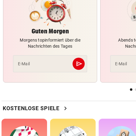
Guten Morgen
Morgens topinformiert über die
Abends t
Nachrichten des Tages
Nachr
send
E-Mail
E-Mail
Abschicken
chevron_right
KOSTENLOSE SPIELE