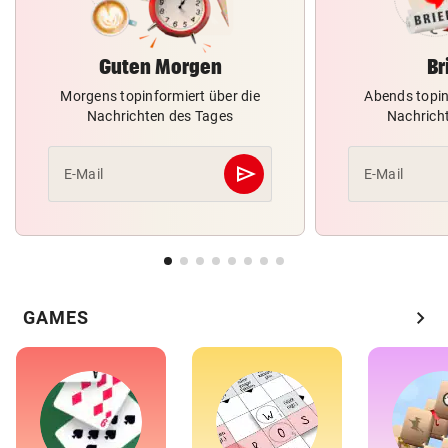
Guten Morgen
Br
Morgens topinformiert über die
Abends topin
Nachrichten des Tages
Nachrich
send
E-Mail
E-Mail
Abschicken
chevron_right
GAMES