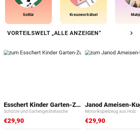
Solitär
Kreuzworträtsel
Mahj
chevron_right
VORTEILSWELT „ALLE ANZEIGEN“
Esschert Kinder Garten-Zubehör
Janod Ameisen-Ku
Schürze und Gartengerätetasche
Motorikspielzeug aus Holz
€29,90
€29,90