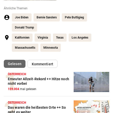
Ähnliche Themen
Joe Biden
Bernie Sanders
Pete Buttigieg
Donald Trump
Kalifornien
Virginia
Texas
Los Angeles
Massachusetts
Minnesota
(ausgewählt)
Gelesen
Kommentiert
ÖSTERREICH
Erneuter Allzeit-Rekord ++ Hitze noch
nicht vorbei
159.004
mal gelesen
ÖSTERREICH
Das waren die heißesten Orte ++ So
geht es weiter