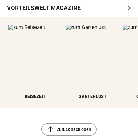
chevron_right
VORTEILSWELT MAGAZINE
REISEZEIT
GARTENLUST
north
Zurück nach oben