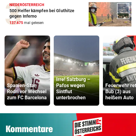
NIEDERÖSTERREICH
500 Helfer kämpfen bei Gluthitze
gegen Inferno
137.675
mal gelesen
Irre! Salzburg –
Spanien-Star
Pafos wegen
Feuerwehr ret
Rodri vor Wechsel
Sintflut
Bub (3) aus
zum FC Barcelona
unterbrochen
heißem Auto