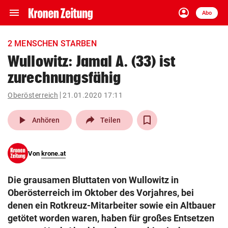
menu
account_circle
Navigation
Anmelden
Abo
close
Schließen
ein-/ausklappen
2 MENSCHEN STARBEN
Abonnieren
Wullowitz: Jamal A. (33) ist
zurechnungsfähig
account_circle
arrow_right
Anmelden
Oberösterreich
21.01.2020 17:11
pin_drop
arrow_right
Bundesland auswäh
Wien
play_arrow
Anhören
Teilen
bookmark
Merkliste
Von
krone.at
Suchbegriff
search
Die grausamen Bluttaten von Wullowitz in
eingeben
Oberösterreich im Oktober des Vorjahres, bei
denen ein Rotkreuz-Mitarbeiter sowie ein Altbauer
getötet worden waren, haben für großes Entsetzen