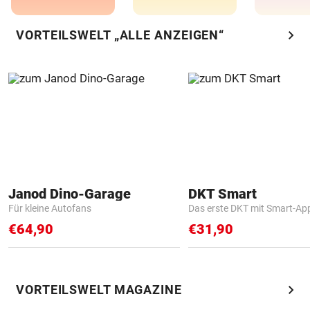
chevron_right
VORTEILSWELT „ALLE ANZEIGEN“
Janod Dino-Garage
DKT Smart
Für kleine Autofans
Das erste DKT mit Smart-Ap
€64,90
€31,90
chevron_right
VORTEILSWELT MAGAZINE