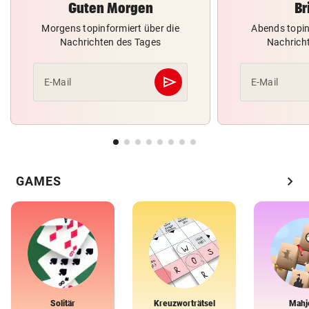
Guten Morgen
Br
Morgens topinformiert über die
Abends topin
Nachrichten des Tages
Nachrich
send
E-Mail
E-Mail
Abschicken
chevron_right
GAMES
Solitär
Kreuzworträtsel
Mahj