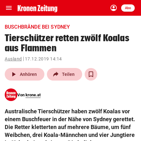
menu
account_circle
Navigation
Anmelden
Abo
close
Schließen
ein-/ausklappen
BUSCHBRÄNDE BEI SYDNEY
Abonnieren
Tierschützer retten zwölf Koalas
aus Flammen
account_circle
arrow_right
Anmelden
Ausland
17.12.2019 14:14
pin_drop
arrow_right
Bundesland auswäh
Wien
play_arrow
Anhören
Teilen
bookmark
Merkliste
Von
krone.at
Suchbegriff
search
Australische Tierschützer haben zwölf Koalas vor
eingeben
einem Buschfeuer in der Nähe von Sydney gerettet.
Die Retter kletterten auf mehrere Bäume, um fünf
Weibchen, drei Koala-Männchen und vier Jungtiere