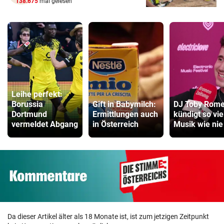
138.675
mal gelesen
Leihe perfekt:
Borussia
Gift in Babymilch:
DJ Toby Rom
Dortmund
Ermittlungen auch
kündigt so vie
vermeldet Abgang
in Österreich
Musik wie nie
Da dieser Artikel älter als 18 Monate ist, ist zum jetzigen Zeitpunkt