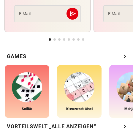
send
E-Mail
E-Mail
Abschicken
chevron_right
GAMES
Solitär
Kreuzworträtsel
Mahj
chevron_right
VORTEILSWELT „ALLE ANZEIGEN“