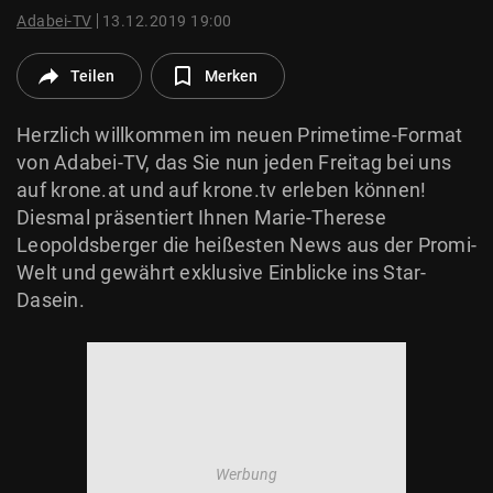
© Krone Multimedia GmbH & Co KG 2026
Adabei-TV
13.12.2019 19:00
Muthgasse 2, 1190 Wien
Teilen
Merken
Herzlich willkommen im neuen Primetime-Format
von Adabei-TV, das Sie nun jeden Freitag bei uns
auf krone.at und auf krone.tv erleben können!
Diesmal präsentiert Ihnen Marie-Therese
Leopoldsberger die heißesten News aus der Promi-
Welt und gewährt exklusive Einblicke ins Star-
Dasein.