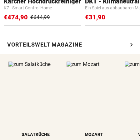
Kärcher Hochdruckreiniger
K7 - Smart Control Home
Ein Spiel aus abbaubaren Ma
€474,90
€31,90
€644,99
chevron_right
VORTEILSWELT MAGAZINE
SALATKÜCHE
MOZART