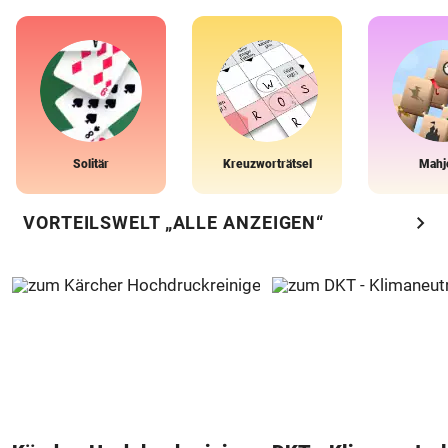
Solitär
Kreuzworträtsel
Mahj
chevron_right
VORTEILSWELT „ALLE ANZEIGEN“