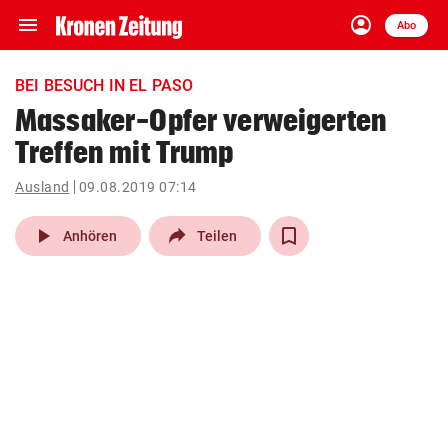
menu
account_circle
Navigation
Anmelden
Abo
close
Schließen
ein-/ausklappen
BEI BESUCH IN EL PASO
Abonnieren
Massaker-Opfer verweigerten
Treffen mit Trump
account_circle
arrow_right
Anmelden
Ausland
09.08.2019 07:14
pin_drop
arrow_right
Bundesland auswäh
Wien
play_arrow
Anhören
Teilen
bookmark
Merkliste
Suchbegriff
search
eingeben