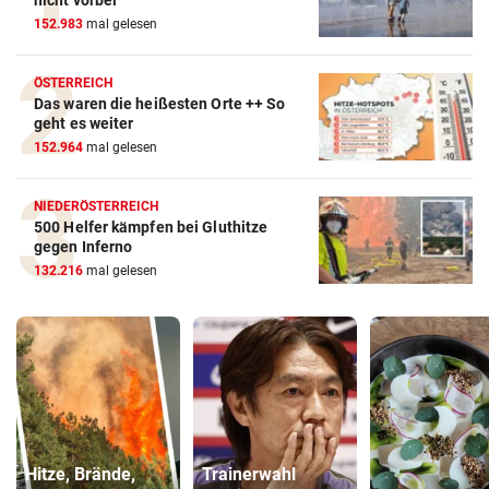
152.983
mal gelesen
ÖSTERREICH
Das waren die heißesten Orte ++ So
geht es weiter
152.964
mal gelesen
NIEDERÖSTERREICH
500 Helfer kämpfen bei Gluthitze
gegen Inferno
132.216
mal gelesen
Hitze, Brände,
Trainerwahl