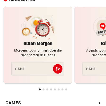
Guten Morgen
Br
Morgens topinformiert über die
Abends topin
Nachrichten des Tages
Nachrich
send
E-Mail
E-Mail
Abschicken
chevron_right
GAMES