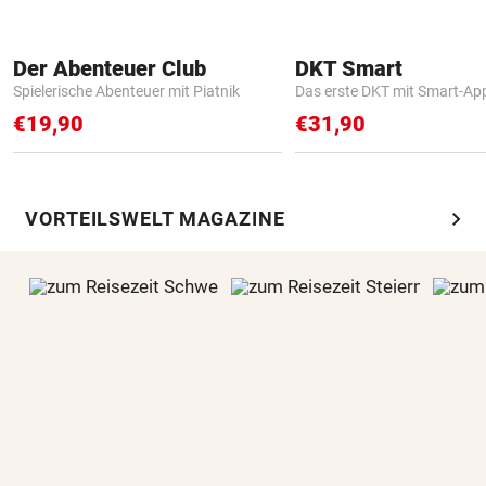
Der Abenteuer Club
DKT Smart
Spielerische Abenteuer mit Piatnik
Das erste DKT mit Smart-Ap
€19,90
€31,90
chevron_right
VORTEILSWELT MAGAZINE