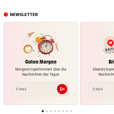
NEWSLETTER
Guten Morgen
Br
Morgens topinformiert über die
Abends topin
Nachrichten des Tages
Nachrich
send
E-Mail
E-Mail
Abschicken