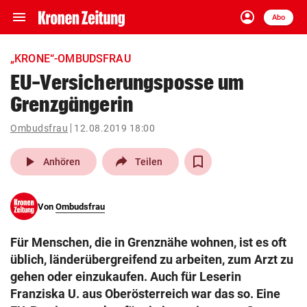
menu
account_circle
Navigation
Anmelden
Abo
close
Schließen
ein-/ausklappen
„KRONE“-OMBUDSFRAU
Abonnieren
EU-Versicherungsposse um
Grenzgängerin
account_circle
arrow_right
Anmelden
Ombudsfrau
12.08.2019 18:00
pin_drop
arrow_right
Bundesland auswäh
Wien
play_arrow
Anhören
Teilen
bookmark
Merkliste
Von
Ombudsfrau
Suchbegriff
search
Für Menschen, die in Grenznähe wohnen, ist es oft
eingeben
üblich, länderübergreifend zu arbeiten, zum Arzt zu
gehen oder einzukaufen. Auch für Leserin
Franziska U. aus Oberösterreich war das so. Eine