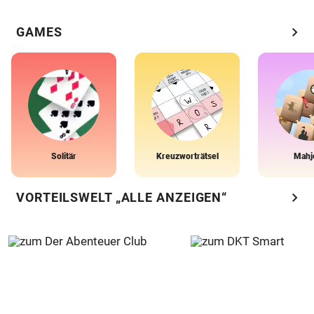
chevron_right
GAMES
Solitär
Kreuzworträtsel
Mahj
chevron_right
VORTEILSWELT „ALLE ANZEIGEN“