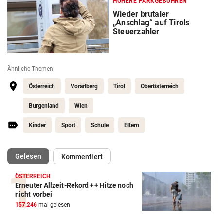
HÖHERE PARKGEBÜHREN
Wieder brutaler
„Anschlag“ auf Tirols
Steuerzahler
Ähnliche Themen
Österreich
Vorarlberg
Tirol
Oberösterreich
Burgenland
Wien
Kinder
Sport
Schule
Eltern
(ausgewählt)
Gelesen
Kommentiert
ÖSTERREICH
Erneuter Allzeit-Rekord ++ Hitze noch
nicht vorbei
157.246
mal gelesen