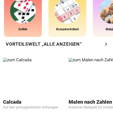
Solitär
Kreuzworträtsel
Mahj
chevron_right
VORTEILSWELT „ALLE ANZEIGEN“
Calcada
Auf den portugiesischen Gehwegen
Kreativer Malspaß für Kinde