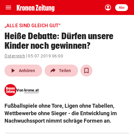
menu
account_circle
Navigation
Anmelden
Abo
close
Schließen
ein-/ausklappen
„ALLE SIND GLEICH GUT“
Abonnieren
Heiße Debatte: Dürfen unsere
Kinder noch gewinnen?
account_circle
arrow_right
Anmelden
Österreich
05.07.2019 06:00
pin_drop
arrow_right
Bundesland auswäh
Wien
play_arrow
Anhören
Teilen
bookmark
Merkliste
Von
krone.at
Suchbegriff
search
Fußballspiele ohne Tore, Ligen ohne Tabellen,
eingeben
Wettbewerbe ohne Sieger - die Entwicklung im
Nachwuchssport nimmt schräge Formen an.