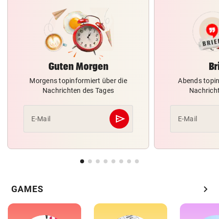
Guten Morgen
Br
Morgens topinformiert über die
Abends topin
Nachrichten des Tages
Nachrich
send
E-Mail
E-Mail
Abschicken
chevron_right
GAMES