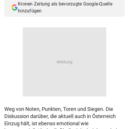
Kronen Zeitung als bevorzugte Google-Quelle
© Krone Multimedia GmbH & Co KG 2026
hinzufügen
Muthgasse 2, 1190 Wien
Weg von Noten, Punkten, Toren und Siegen. Die
Diskussion darüber, die aktuell auch in Österreich
Einzug hält, ist ebenso emotional wie