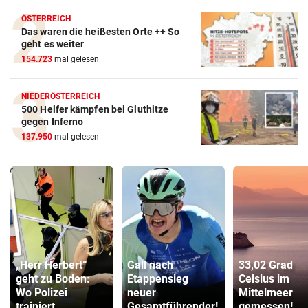
ÖSTERREICH
Das waren die heißesten Orte ++ So
geht es weiter
154.723
mal gelesen
NIEDERÖSTERREICH
500 Helfer kämpfen bei Gluthitze
gegen Inferno
137.950
mal gelesen
„Herr Herbert“
Gall nach
33,02 Grad
geht zu Boden:
Etappensieg
Celsius im
Wo Polizei
neuer
Mittelmeer
trainiert
Gesamtführender!
gemessen!