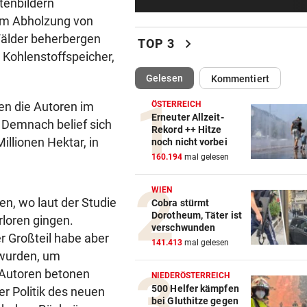
tenbildern
Verdächtige Zahlungen an
um Abholzung von
Infantino-Mitarbeiterin
Wälder beherbergen
chevron_right
TOP 3
HANDSCHRIFT VON PIG
vor ein
s Kohlenstoffspeicher,
Tirolerinnen für diverse Top
(ausgewählt)
Gelesen
Kommentiert
im ORF bestellt
en die Autoren im
ÖSTERREICH
GUTSCHEINE ZU GEWINNEN
vor ein
Erneuter Allzeit-
 Demnach belief sich
Rekord ++ Hitze
Schicken Sie uns Ihr schöns
illionen Hektar, in
noch nicht vorbei
Katzenfoto!
160.194
mal gelesen
NOCH IMMER OHNE PASS
vor ein
WIEN
GZSZ-Star Olivia über ihr Le
en, wo laut der Studie
Cobra stürmt
Österreich
Dorotheum, Täter ist
loren gingen.
verschwunden
 Großteil habe aber
VORSCHLAG FÜR ROUTE
vor ein
141.413
mal gelesen
 wurden, um
Land Salzburg hält dem S-Li
e Autoren betonen
Bahn frei
NIEDERÖSTERREICH
500 Helfer kämpfen
er Politik des neuen
bei Gluthitze gegen
POSSE UM ÖFB-CAMPUS
vor ein