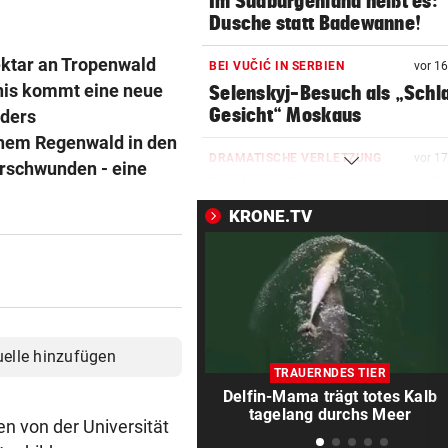
Im Südburgenland heißt es:
Dusche statt Badewanne!
ektar an Tropenwald
BEI VUČIĆ IN SERBIEN
vor 1
nis kommt eine neue
Selenskyj-Besuch als „Schla
Gesicht“ Moskaus
nders
chem Regenwald in den
DRAMATISCHE VERLETZUNG
vor 1
erschwunden - eine
Bochum-Profi drohte nach Du
Bein zu verlieren
KRONE.TV
SKURRILES SPIEL
vor 3
Zwangspause: „Seltsam! So
etwas kommt nie vor“
FLUCH DER KARIBIK
vor 4
uelle hinzufügen
Rückschlag kam für „Captai
TRAUERNDES TIER
Colin“ im Zeitfahren
Delfin-Mama trägt totes Kalb
tagelang durchs Meer
 von der Universität
UEFA BESTÄTIGT:
vor ein