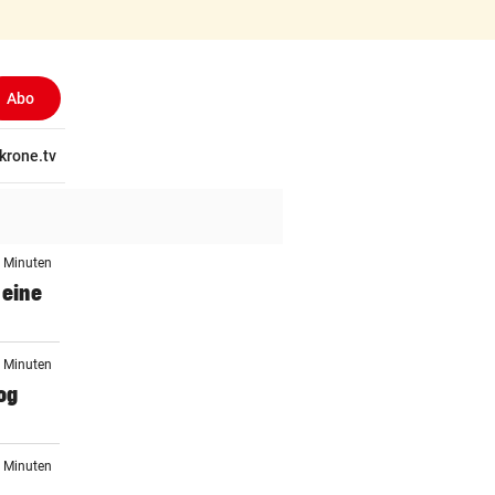
Abo
(ausgewählt)
tschaft
krone.tv
Wissen
Gericht
Kolumnen
Freizeit
Reise
Ti
5 Minuten
 eine
5 Minuten
og
5 Minuten