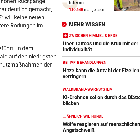
ie hohen Rückgänge
Inferno
Wie Bezirksvorsteher Nevriv
hat deutlich gemacht,
140.640
mal gelesen
der MA 7 scheitert
r will keine neuen
MEHR WISSEN
tere Rodungen im
4933,33 € VON BLINDEM
vor ein
Grillhaus-Abzocke: Neuer N
ZWISCHEN HIMMEL & ERDE
und weiter geht‘s
Über Tattoos und die Krux mit der
eführt. In dem
Individualität
ald auf den niedrigsten
UMBAU IM STADION
vor ein
BEI IVF-BEHANDLUNGEN
 Schutzmaßnahmen der
Druck kennt die SV Ried derz
Hitze kann die Anzahl der Eizellen
einzig vom Klo
verringern
TROTZDEM STARK BEI EM
vor ein
WALDBRAND-WARNSYSTEM
Beim Spazieren am Kopf verl
KI-Drohnen sollen durch das Blätt
„War echt blöd“
blicken
MARIO KUNASEK FORDERT:
vor 
... ÄHNLICH WIE HUNDE
Präventivhaft für Gefährder,
Wölfe reagieren auf menschliche
soll abschieben
Angstschweiß