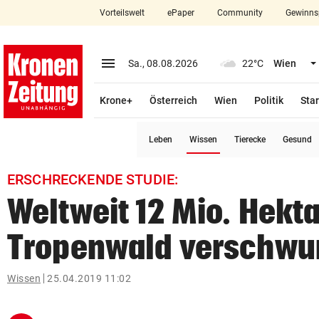
Vorteilswelt
ePaper
Community
Gewinns
close
Schließen
menu
Menü aufklappen
Sa., 08.08.2026
22°C
Wien
Abonnieren
Krone+
Österreich
Wien
Politik
Star
account_circle
arrow_right
Anmelden
(ausgewählt)
Leben
Wissen
Tierecke
Gesund
pin_drop
arrow_right
Bundesland auswäh
Wien
ERSCHRECKENDE STUDIE:
bookmark
Merkliste
Weltweit 12 Mio. Hekta
Tropenwald verschw
Suchbegriff
search
eingeben
Wissen
25.04.2019 11:02