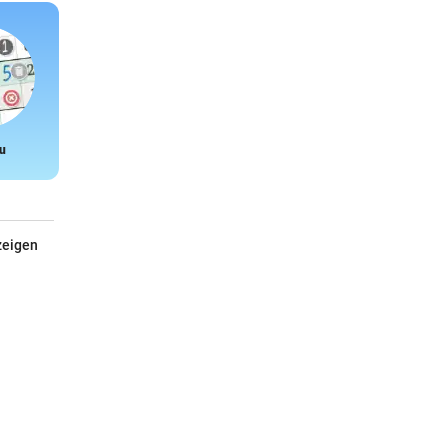
u
Snake
zeigen