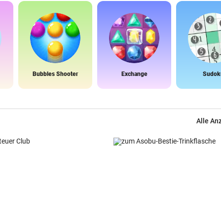
Bubbles Shooter
Exchange
Sudok
Alle An