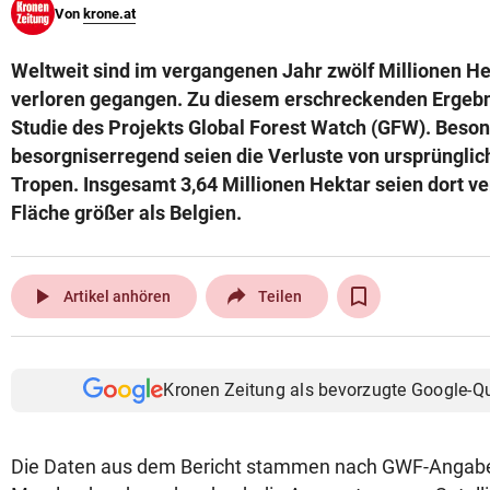
Von
krone.at
© Krone Multimedia GmbH & Co KG 2026
Muthgasse 2, 1190 Wien
Weltweit sind im vergangenen Jahr zwölf Millionen H
verloren gegangen. Zu diesem erschreckenden Ergeb
Studie des Projekts Global Forest Watch (GFW). Beso
besorgniserregend seien die Verluste von ursprüngli
Tropen. Insgesamt 3,64 Millionen Hektar seien dort v
Fläche größer als Belgien.
play_arrow
Artikel anhören
Teilen
Kronen Zeitung als bevorzugte Google-Q
Die Daten aus dem Bericht stammen nach GWF-Angaben