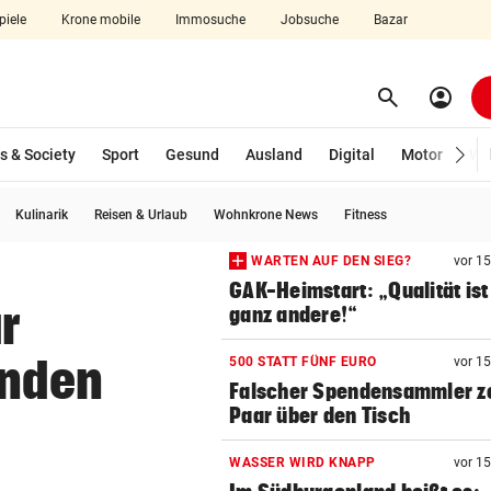
piele
Krone mobile
Immosuche
Jobsuche
Bazar
search
account_circle
Menü aufklappen
Suchen
s & Society
Sport
Gesund
Ausland
Digital
Motor
Wir
Kulinarik
Reisen & Urlaub
Wohnkrone News
Fitness
len
WARTEN AUF DEN SIEG?
vor 1
GAK-Heimstart: „Qualität ist
r
ganz andere!“
unden
500 STATT FÜNF EURO
vor 1
Falscher Spendensammler z
Paar über den Tisch
WASSER WIRD KNAPP
vor 1