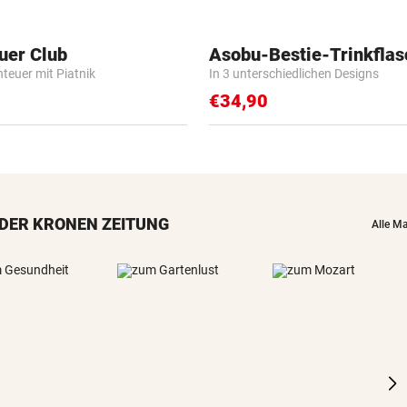
uer Club
Asobu-Bestie-Trinkflas
nteuer mit Piatnik
In 3 unterschiedlichen Designs
€34,90
DER KRONEN ZEITUNG
Alle M