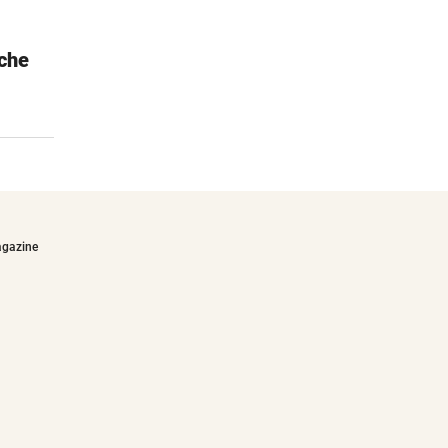
che
Janod Ameisen-Kugelbahn
Motorikspielzeug aus Holz
€29,90
agazine