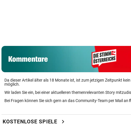
Grillhaus-
Abzocke: Neuer
Das Märchen der
Tiere auf der
Name, und weiter
deutschen
Suche nach ei
geht‘s
Autobauer
Zuhause
Da dieser Artikel älter als 18 Monate ist, ist zum jetzigen Zeitpunkt k
möglich.
Wir laden Sie ein, bei einer aktuelleren themenrelevanten Story mitzudi
Bei Fragen können Sie sich gern an das Community-Team per Mail an
chevron_right
KOSTENLOSE SPIELE