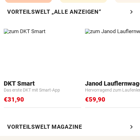
chevron_right
VORTEILSWELT „ALLE ANZEIGEN“
DKT Smart
Janod Lauflernwa
Das erste DKT mit Smart-App
Hervorragend zum Laufenle
€31,90
€59,90
chevron_right
VORTEILSWELT MAGAZINE