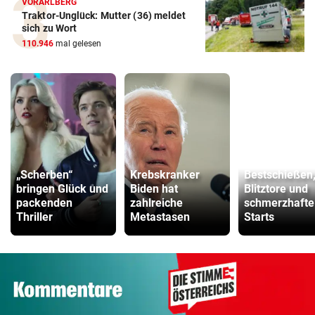
VORARLBERG
Traktor-Unglück: Mutter (36) meldet
sich zu Wort
110.946
mal gelesen
„Scherben“
Krebskranker
Bestschießen
bringen Glück und
Biden hat
Blitztore und
packenden
zahlreiche
schmerzhafte
Thriller
Metastasen
Starts