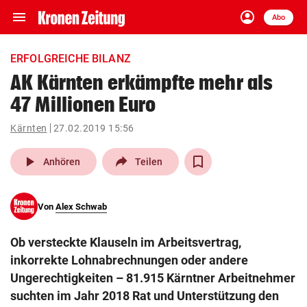
menu
account_circle
Navigation
Anmelden
Abo
close
Schließen
ein-/ausklappen
ERFOLGREICHE BILANZ
Abonnieren
AK Kärnten erkämpfte mehr als
47 Millionen Euro
account_circle
arrow_right
Anmelden
Kärnten
27.02.2019 15:56
pin_drop
arrow_right
Bundesland auswäh
Wien
play_arrow
Anhören
Teilen
bookmark
Merkliste
Von
Alex Schwab
Suchbegriff
search
Ob versteckte Klauseln im Arbeitsvertrag,
eingeben
inkorrekte Lohnabrechnungen oder andere
Ungerechtigkeiten – 81.915 Kärntner Arbeitnehmer
suchten im Jahr 2018 Rat und Unterstützung den