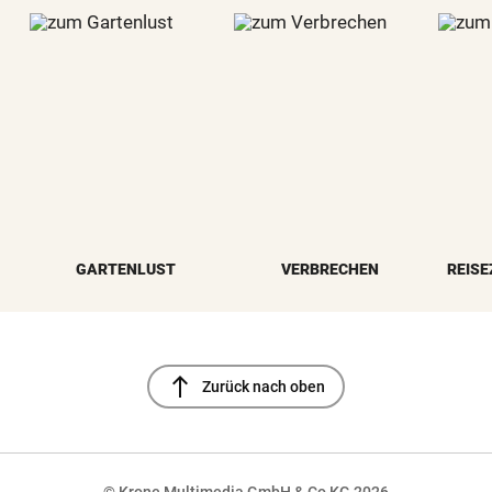
GARTENLUST
VERBRECHEN
REISE
north
Zurück nach oben
© Krone Multimedia GmbH & Co KG 2026