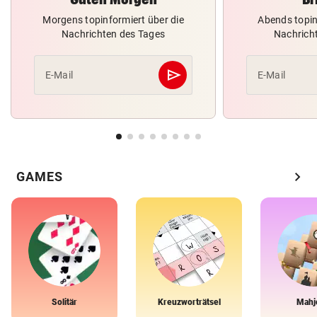
Morgens topinformiert über die
Abends topin
Nachrichten des Tages
Nachrich
send
E-Mail
E-Mail
Abschicken
chevron_right
GAMES
Solitär
Kreuzworträtsel
Mahj