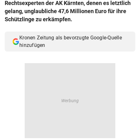
Rechtsexperten der AK Kärnten, denen es letztlich
© Krone Multimedia GmbH & Co KG 2026
gelang, unglaubliche 47,6 Millionen Euro für ihre
Muthgasse 2, 1190 Wien
Schützlinge zu erkämpfen.
Kronen Zeitung als bevorzugte Google-Quelle
hinzufügen